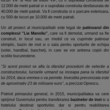
locuri VIP si 400 de fotolii VIP, cu o suprafata construita de
12.000 de metri patrati si o suprafata construita desfasurata de
40.000 de metri patrati. Va fi construita si o parcare exterioara,
cu 500 de locuri pe 10.000 de metri patrati.
Un alt proiect al municipalitatii este legat de
patinoarul din
complexul "Lia Manoliu",
care va fi demolat, urmand sa fie
construit, in locul sau, un imobil ce va cuprinde patinoar
olimplic, bazin de inot si o sala pentru sporturile de echipa
(volei, handbal, baschet), in care se vor antrena copiii din
scolile bucurestene.
"Si acest proiect se afla la sfarsitul procedurii de selectie a
constructorului, lucrarile urmand sa inceapa pana la sfarsitul
lui 2014, daca vremea o va permite. Investitia preconizata este
de aproximativ 23 de milioane euro"
, a precizat Oprescu.
Potrivit primarului general, in 2015, municipalitatea va cere
sprijinul Guvernului pentru transferarea
bazinelor de inot
si a
hotelului destinat sportivilor, dar si pentru reabilitarea