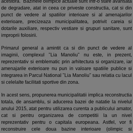
acestora. Bazinele olimpice actuale sunt intr-o stare avansata
de degradare, atat in ceea ce priveste constructia, cat si din
punct de vedere al spatiilor interioare si al amenajarilor
exterioare, precizeaza municipalitatea, potrivit careia si
dotarile auxiliare, respectiv vestiare si grupuri sanitare, sunt
improprii folosirii.
Primarul general a amintit ca si din punct de vedere al
imaginii, complexul "Lia Manoliu" nu este, in prezent,
reprezentativ si emblematic prin arhitectura si organizare, iar
amenajarile exterioare nu pun in valoare spatiile publice si
integrarea in Parcul National "Lia Manoliu" sau relatia cu lacul
si celelalte facilitati sportive din zona.
In acest sens, propunerea municipalitatii implica reconstructia
totala, de ansamblu, si aducerea bazei de natatie la nivelul
anului 2015, atat pentru utilizarea curenta a publicului amator,
cat si pentru organizarea de competitii la un nivel
reprezentativ pentru o capitala europeana. Astfel, vor fi
reconstruire cele doua bazine interioare (olimpic si