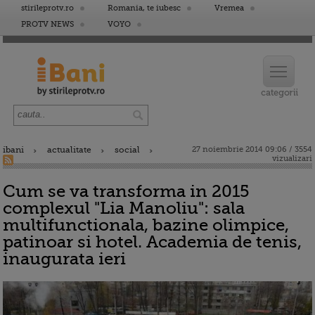
stirileprotv.ro
Romania, te iubesc
Vremea
PROTV NEWS
VOYO
ibani
actualitate
social
27 noiembrie 2014 09:06 / 3554
vizualizari
Cum se va transforma in 2015
complexul "Lia Manoliu": sala
multifunctionala, bazine olimpice,
patinoar si hotel. Academia de tenis,
inaugurata ieri