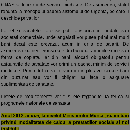
CNAS si funizorii de servicii medicale. De asemenea, statul
renunta la monopolul asupra sistemului de urgenta, pe care il
deschide privatilor.
La fel si spitalele care se pot transforma in fundatii sau
societati comerciale, unde angajatii vor putea primi mai multi
bani decat este prevazut acum in grila de salarii.
De
asemenea, oamenii vor scoate din buzunar anumite sume sub
forma de coplata
, iar din banii alocati obligatoriu pentru
asigurarile de sanatate vor primi un pachet minim de servicii
medicale. Pentru tot ceea ce vor dori in plus vor scoate bani
din buzunar sau vor fi obligati sa faca o asigurare
suplimentara de sanatate.
Listele de medicamente vor fi si ele regandite, la fel ca si
programele nationale de sanatate.
Anul 2012 aduce, la nivelul Ministerului Muncii, schimbari
privind modalitatea de calcul a prestatiilor sociale si noi
institutii