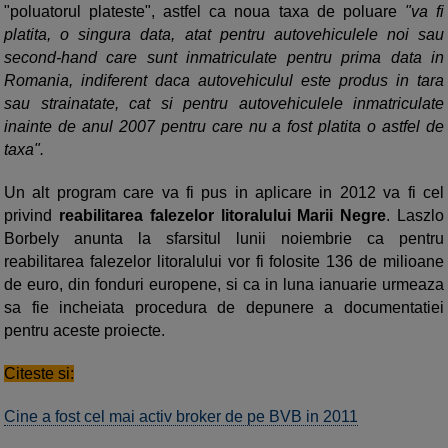
"poluatorul plateste", astfel ca noua taxa de poluare
"va fi
platita, o singura data, atat pentru autovehiculele noi sau
second-hand care sunt inmatriculate pentru prima data in
Romania, indiferent daca autovehiculul este produs in tara
sau strainatate, cat si pentru autovehiculele inmatriculate
inainte de anul 2007 pentru care nu a fost platita o astfel de
taxa".
Un alt program care va fi pus in aplicare in 2012 va fi cel
privind
reabilitarea falezelor litoralului Marii Negre
. Laszlo
Borbely anunta la sfarsitul lunii noiembrie ca pentru
reabilitarea falezelor litoralului vor fi folosite 136 de milioane
de euro, din fonduri europene, si ca in luna ianuarie urmeaza
sa fie incheiata procedura de depunere a documentatiei
pentru aceste proiecte.
Citeste si:
Cine a fost cel mai activ broker de pe BVB in 2011