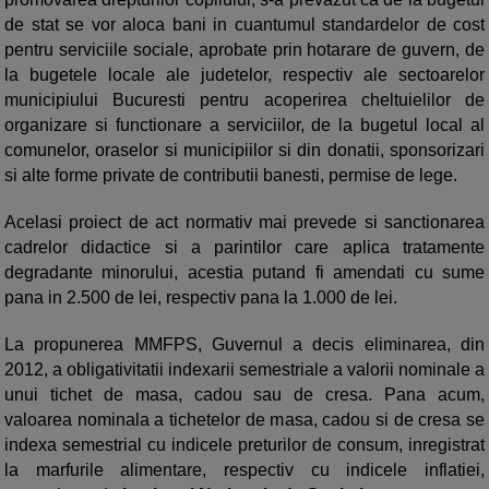
de stat se vor aloca bani in cuantumul standardelor de cost
pentru serviciile sociale, aprobate prin hotarare de guvern, de
la bugetele locale ale judetelor, respectiv ale sectoarelor
municipiului Bucuresti pentru acoperirea cheltuielilor de
organizare si functionare a serviciilor, de la bugetul local al
comunelor, oraselor si municipiilor si din donatii, sponsorizari
si alte forme private de contributii banesti, permise de lege.
Acelasi proiect de act normativ mai prevede si
sanctionarea
cadrelor didactice si a parintilor care aplica tratamente
degradante minorului
, acestia putand fi amendati cu sume
pana in 2.500 de lei, respectiv pana la 1.000 de lei.
La propunerea MMFPS, Guvernul a decis eliminarea, din
2012, a obligativitatii indexarii semestriale a valorii nominale a
unui tichet de masa, cadou sau de cresa. Pana acum,
valoarea nominala a tichetelor de masa, cadou si de cresa se
indexa semestrial cu indicele preturilor de consum, inregistrat
la marfurile alimentare, respectiv cu indicele inflatiei,