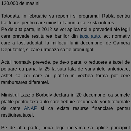
120.000 de masin
i.
Totodata, in februarie va reporni si programul Rabla pentru
tractoare, pentru care ministrul anunta ca exista interes.
Pe de alta parte, in 2012 se vor aplica noile prevederi ale legii
care prevede restituirea banilor din
taxa auto
, act normativ
care a fost adoptat, la mijlocul lunii decembrie, de Camera
Deputatilor, si care urmeaza sa fie promulgat.
Actul normativ prevede, pe de-o parte, o reducere a taxei de
poluare cu pana la 25 la suta fata de variantele anterioare,
astfel ca cei care au platit-o in vechea forma pot cere
rambursarea diferentei.
Ministrul Laszlo Borbely declara in 20 decembrie, ca sumele
platite pentru taxa auto care trebuie recuperate vor fi returnate
de catre
ANAF
si ca exista resurse financiare pentru
restituirea taxei.
Pe de alta parte, noua lege incearca sa aplice principiul