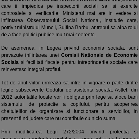
care ii impiedica pe inspectorii sociali sa isi exercite
controalele si verificarile. Ministerul mai are in vedere si
infiintarea Observatorului Social National, institutie care,
potrivit ministrului Muncii, Sulfina Barbu, ar trebui sa aiba rolul
de a face politici publice mult mai coerente.
De asemenea, in Legea privind economia sociala, sunt
prevazute infiintarea unei
Comisii Nationale de Economie
Sociala
si facilitati fiscale pentru intreprinderile sociale care
reinvestesc integral profitul.
Tot de anul viitor urmeaza sa intre in vigoare o parte dintre
legile subsecvente Codului de asistenta social
a. Astfel, din
2012 autoritatile locale vor fi obligate prin lege sa aloce bani
sistemului de protectie a copilului, pentru acoperirea
cheltuielilor de organizare si functionare a serviciilor, in
prezent fiind judete care nu contribuie cu nicio suma.
Prin modificarea Legii 272/2004 privind protectia si
promovarea drepturilor copilului, s-a prevazut ca de la bugetul