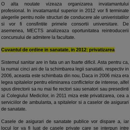
O alta noutate vizeaza organizarea invatamantului
profesional. In invatamantul superior in 2012 vor fi terminate
alegerile pentru noile structuri de conducere ale univeristatilor
si vor fi consfintite primele consortii universitare. De
asemenea, MECTS analizeaza oportunitatea reintroducerii
concursului de admitere la facultate.
Cuvantul de ordine in sanatate, in 2012: privatizarea
Sistemul sanitar are in fata un an foarte dificil. Asta pentru ca,
la numai cinci ani de la schimbarea legii sanatatii, respectiv in
2006, aceasta este schimbata din nou, Daca in 2006 miza era
legea spitalelor pentru eliminarea conflictelor de interese, alfel
spus directorii sa nu mai fie rectori sau senatori sau presedinti
ai Colegiului Medicilor, in 2011 miza este privatizarea, cea a
serviciilor de ambulanta, a spitalelor si a caselor de asigurari
de sanatate.
Casele de asigurari de sanatate publice vor dispare
a,
iar
locul lor va fi luat de casele private care se interpun intre