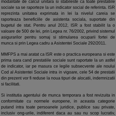
modalitate de calcul unitara si stabileste ca toate prestatiile
sociale sa se raporteze la un indicator social de referinta. ISR
reprezinta unitatea exprimata in lei la nivelul careia se
raporteaza beneficiile de asistenta sociala, suportate din
bugetul de stat. Pentru anul 2012, ISR a fost stabilit la o
valoare de 500 de lei, prin Legea nr. 76/2002, privind sistemul
asigurarilor pentru somaj si stimularea ocuparii fortei de
munca si prin Legea cadru a Asistentei Sociale 292/2011.
MMFPS a mai aratat ca ISR este o practica europeana si este
prima oara cand prestatiile sociale sunt raportate la un astfel
de indicator, iar pe masura ce legile subsecvente ale noului
Cod al Asistentei Sociale intra in vigoare, cele 54 de prestatii
din prezent vor fi reduse la noua tipuri de alocatii, indemnizatii
si facilitati.
Si institutia agentului de munca temporara a fost revizuita in
conformitate cu normele europene, in aceasta categorie
putand intra toate persoanele juridice, publice sau private,
inclusiv ong-urile, indiferent daca au sau nu scop lucrativ,