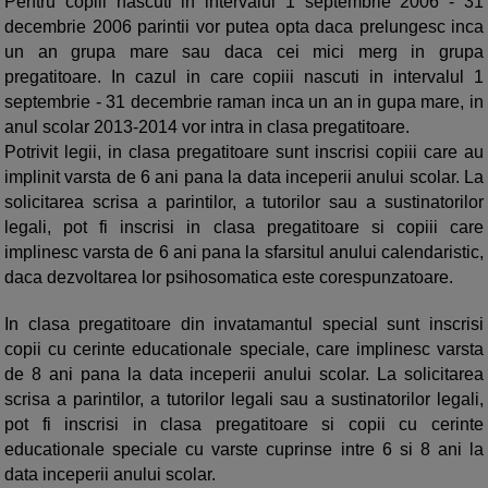
Pentru copiii nascuti in intervalul 1 septembrie 2006 - 31
decembrie 2006 parintii vor putea opta daca prelungesc inca
un an grupa mare sau daca cei mici merg in grupa
pregatitoare. In cazul in care copiii nascuti in intervalul 1
septembrie - 31 decembrie raman inca un an in gupa mare, in
anul scolar 2013-2014 vor intra in clasa pregatitoare.
Potrivit legii, in clasa pregatitoare sunt inscrisi copiii care au
implinit varsta de 6 ani pana la data inceperii anului scolar. La
solicitarea scrisa a parintilor, a tutorilor sau a sustinatorilor
legali, pot fi inscrisi in clasa pregatitoare si copiii care
implinesc varsta de 6 ani pana la sfarsitul anului calendaristic,
daca dezvoltarea lor psihosomatica este corespunzatoare.
In clasa pregatitoare din invatamantul
special sunt inscrisi
copii cu cerinte educationale speciale, care implinesc varsta
de 8 ani pana la data inceperii anului scolar. La solicitarea
scrisa a parintilor, a tutorilor legali sau a sustinatorilor legali,
pot fi inscrisi in clasa pregatitoare si copii cu cerinte
educationale speciale cu varste cuprinse intre 6 si 8 ani la
data inceperii anului scolar.