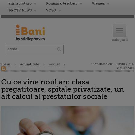
stirileprotv.ro
Romania, te iubesc
Vremea
PROTV NEWS
VOYO
ibani
actualitate
social
1 ianuarie 2012 10:00 / 714
vizualizari
Cu ce vine noul an: clasa
pregatitoare, spitale privatizate, un
alt calcul al prestatiilor sociale