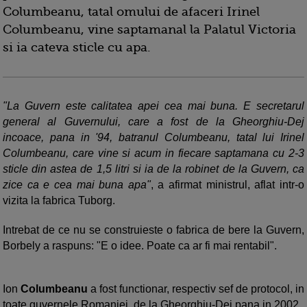
Columbeanu, tatal omului de afaceri Irinel
Columbeanu, vine saptamanal la Palatul Victoria
si ia cateva sticle cu apa.
"La Guvern este calitatea apei cea mai buna. E secretarul
general al Guvernului, care a fost de la Gheorghiu-Dej
incoace, pana in '94, batranul Columbeanu, tatal lui Irinel
Columbeanu, care vine si acum in fiecare saptamana cu 2-3
sticle din astea de 1,5 litri si ia de la robinet de la Guvern, ca
zice ca e cea mai buna apa"
, a afirmat ministrul, aflat intr-o
vizita la fabrica Tuborg.
Intrebat de ce nu se construieste o fabrica de bere la Guvern,
Borbely a raspuns: "E o idee. Poate ca ar fi mai rentabil".
Ion
Columbeanu
a fost functionar, respectiv sef de protocol, in
toate guvernele Romaniei, de la Gheorghiu-Dej pana in 2002.