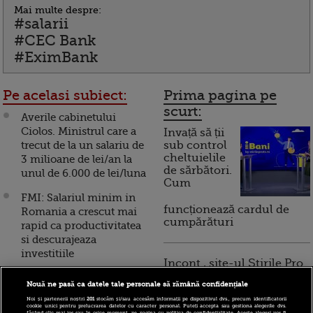
Mai multe despre:
#salarii
#CEC Bank
#EximBank
Pe acelasi subiect:
Prima pagina pe
scurt:
Averile cabinetului
Ciolos. Ministrul care a
Invață să ții
trecut de la un salariu de
sub control
cheltuielile
3 milioane de lei/an la
de sărbători.
unul de 6.000 de lei/luna
Cum
FMI: Salariul minim in
funcționează cardul de
Romania a crescut mai
cumpărături
rapid ca productivitatea
si descurajeaza
investitiile
Incont , site-ul Știrile Pro
TV de informații
Salariul mediu net a
Nouă ne pasă ca datele tale personale să rămână confidențiale
economice și educație
depasit 2.000 de lei, in
financiară, a devenit iBani
Noi și partenerii noștri
201
stocăm și/sau accesăm informații pe dispozitivul dvs., precum identificatorii
aprilie. Romanii cel mai
cookie unici pentru prelucrarea datelor cu caracter personal. Puteți accepta sau gestiona alegerile dvs.
făcând clic mai jos sau în orice moment, pe pagina cu politica de confidențialitate. Aceste alegeri vor fi