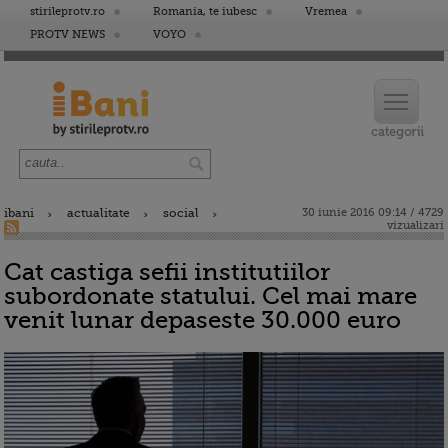
stirileprotv.ro
Romania, te iubesc
Vremea
PROTV NEWS
VOYO
ibani
actualitate
social
30 iunie 2016 09:14 / 4729
vizualizari
Cat castiga sefii institutiilor
subordonate statului. Cel mai mare
venit lunar depaseste 30.000 euro