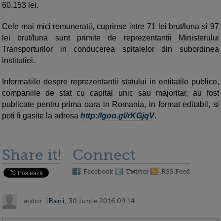
60.153 lei.
Cele mai mici remuneratii, cuprinse intre 71 lei brut/luna si 97
lei brut/luna sunt primite de reprezentantii Ministerului
Transporturilor in conducerea spitalelor din subordinea
institutiei.
Informatiile despre reprezentantii statului in entitatile publice,
companiile de stat cu capital unic sau majoritar, au fost
publicate pentru prima oara in Romania, in format editabil, si
poti fi gasite la adresa
http://goo.gl/rKGjqV
.
Share it!
Connect
Facebook
Twitter
RSS Feed
autor:
iBani
, 30 iunie 2016 09:14