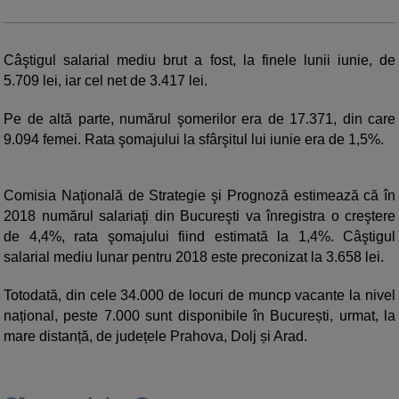
Câştigul salarial mediu brut a fost, la finele lunii iunie, de
5.709 lei, iar cel net de 3.417 lei.
Pe de altă parte, numărul şomerilor era de 17.371, din care
9.094 femei. Rata şomajului la sfârşitul lui iunie era de 1,5%.
Comisia Naţională de Strategie şi Prognoză estimează că în
2018 numărul salariaţi din Bucureşti va înregistra o creştere
de 4,4%, rata şomajului fiind estimată la 1,4%. Câştigul
salarial mediu lunar pentru 2018 este preconizat la 3.658 lei.
Totodată, din cele 34.000 de locuri de muncp vacante la nivel
național, peste 7.000 sunt disponibile în București, urmat, la
mare distanță, de județele Prahova, Dolj și Arad.