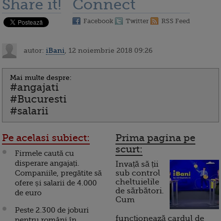
Share it!
Connect
Facebook
Twitter
RSS Feed
autor:
iBani
, 12 noiembrie 2018 09:26
Mai multe despre:
#angajati
#Bucuresti
#salarii
Pe acelasi subiect:
Prima pagina pe
scurt:
Firmele caută cu
disperare angajați.
Invață să ții
Companiile, pregătite să
sub control
cheltuielile
ofere și salarii de 4.000
de sărbători.
de euro
Cum
Peste 2.300 de joburi
funcționează cardul de
pentru români în