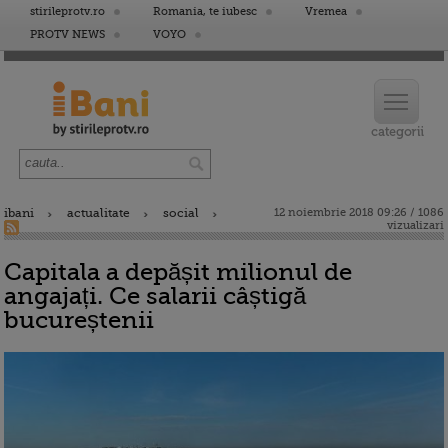
stirileprotv.ro
Romania, te iubesc
Vremea
PROTV NEWS
VOYO
ibani
actualitate
social
12 noiembrie 2018 09:26 / 1086
vizualizari
Capitala a depășit milionul de
angajați. Ce salarii câștigă
bucureștenii