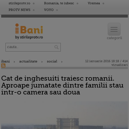
stirileprotv.ro
Romania, te iubesc
Vremea
PROTV NEWS
VOYO
ibani
actualitate
social
12 ianuarie 2016 18:18 / 414
vizualizari
Cat de inghesuiti traiesc romanii.
Aproape jumatate dintre familii stau
intr-o camera sau doua