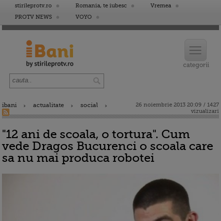
stirileprotv.ro
Romania, te iubesc
Vremea
PROTV NEWS
VOYO
ibani
actualitate
social
26 noiembrie 2013 20:09 / 1427
vizualizari
"12 ani de scoala, o tortura". Cum
vede Dragos Bucurenci o scoala care
sa nu mai produca robotei