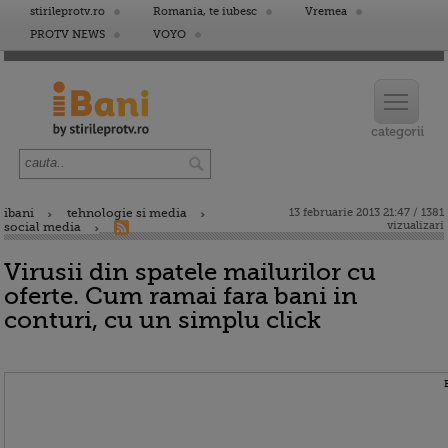
stirileprotv.ro
Romania, te iubesc
Vremea
PROTV NEWS
VOYO
ibani
tehnologie si media
13 februarie 2013 21:47 / 1381
vizualizari
social media
Virusii din spatele mailurilor cu
oferte. Cum ramai fara bani in
conturi, cu un simplu click