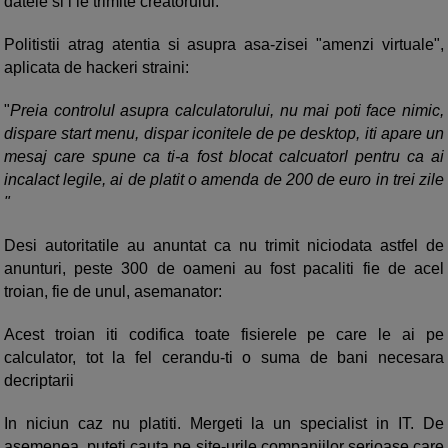
datele si i le trimite creatorului.
Politistii atrag atentia si asupra asa-zisei "amenzi virtuale",
aplicata de hackeri straini:
"
Preia controlul asupra calculatorului, nu mai poti face nimic,
dispare start menu, dispar iconitele de pe desktop, iti apare un
mesaj care spune ca ti-a fost blocat calcuatorl pentru ca ai
incalact legile, ai de platit o amenda de 200 de euro in trei zile
"
Desi autoritatile au anuntat ca nu trimit niciodata astfel de
anunturi, peste 300 de oameni au fost pacaliti fie de acel
troian, fie de unul, asemanator:
Acest troian iti codifica toate fisierele pe care le ai pe
calculator, tot la fel cerandu-ti o suma de bani necesara
decriptarii
In niciun caz nu platiti. Mergeti la un specialist in IT. De
asemenea, puteti cauta pe site-urile companiilor serioase care