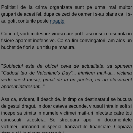
Politistii de la crima organizata sunt pe urma mai multor
grupari de acest fel, dupa ce zeci de oameni s-au plans ca li s-
au golit conturile peste
noapte
.
Concret, vorbim despre virusi care pot fi ascunsi cu usurinta in
fisiere aparent inofensive. Ca sa fim convingatori, am ales un
buchet de flori si un titlu pe masura.
"
Subiectul este de obicei ceva de actualitate, sa spunem
"Cadoul tau de Valentine's Day"... trimitem mail-ul... victima
vede acest mesaj, primit de la un prieten, cu un atasament
aparent interesant..."
Asa ca, evident, il deschide. In timp ce destinatarul se bucura
de gestul dragut, in doar cateva secunde, virusul intra in soft si
incepe sa trimita in numele victimei mail-uri infectate catre toti
cunoscutii acesteia. Se strecoara apoi in documentele
victimei, urmarind in special tranzactiile financiare. Copiaza