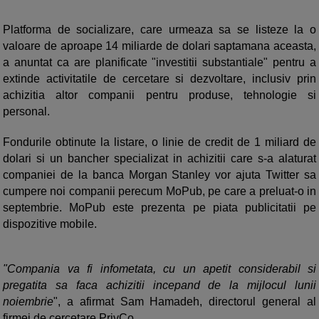
Platforma de socializare, care urmeaza sa se listeze la o
valoare de aproape 14 miliarde de dolari saptamana aceasta,
a anuntat ca are planificate "investitii substantiale" pentru a
extinde activitatile de cercetare si dezvoltare, inclusiv prin
achizitia altor companii pentru produse, tehnologie si
personal.
Fondurile obtinute la listare, o linie de credit de 1 miliard de
dolari si un bancher specializat in achizitii care s-a alaturat
companiei de la banca Morgan Stanley vor ajuta Twitter sa
cumpere noi companii perecum MoPub, pe care a preluat-o in
septembrie. MoPub este prezenta pe piata publicitatii pe
dispozitive mobile.
"Compania va fi infometata, cu un apetit considerabil si
pregatita sa faca achizitii incepand de la mijlocul lunii
noiembrie
", a afirmat Sam Hamadeh, directorul general al
firmei de cercetare PrivCo.