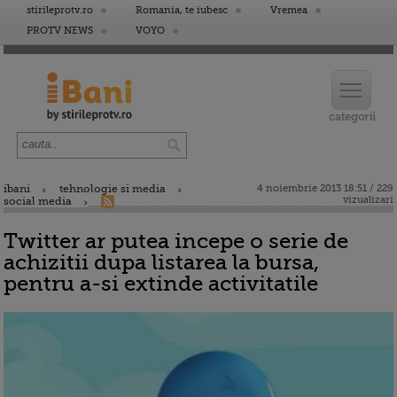
stirileprotv.ro
Romania, te iubesc
Vremea
PROTV NEWS
VOYO
ibani
tehnologie si media
4 noiembrie 2013 18:51 / 229
vizualizari
social media
Twitter ar putea incepe o serie de
achizitii dupa listarea la bursa,
pentru a-si extinde activitatile