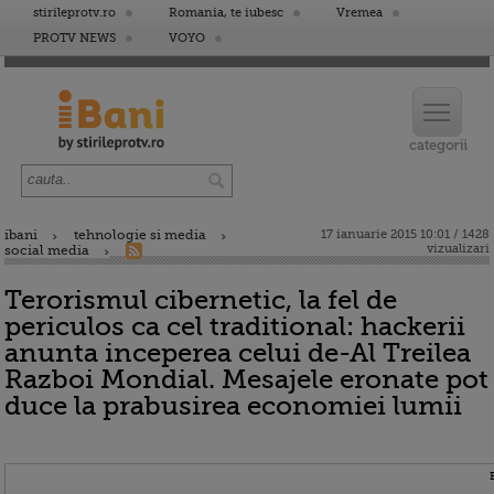
stirileprotv.ro
Romania, te iubesc
Vremea
PROTV NEWS
VOYO
ibani
tehnologie si media
17 ianuarie 2015 10:01 / 1428
vizualizari
social media
Terorismul cibernetic, la fel de
periculos ca cel traditional: hackerii
anunta inceperea celui de-Al Treilea
Razboi Mondial. Mesajele eronate pot
duce la prabusirea economiei lumii