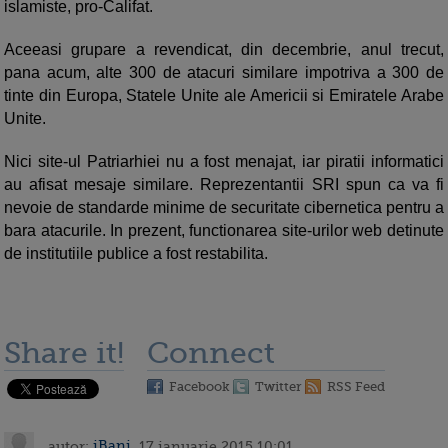
islamiste, pro-Califat.
Aceeasi grupare a revendicat, din decembrie, anul trecut,
pana acum, alte 300 de atacuri similare impotriva a 300 de
tinte din Europa, Statele Unite ale Americii si Emiratele Arabe
Unite.
Nici site-ul Patriarhiei nu a fost menajat, iar piratii informatici
au afisat mesaje similare. Reprezentantii SRI spun ca va fi
nevoie de standarde minime de securitate cibernetica pentru a
bara atacurile. In prezent, functionarea site-urilor web detinute
de institutiile publice a fost restabilita.
Share it!
Connect
Facebook
Twitter
RSS Feed
autor:
iBani
, 17 ianuarie 2015 10:01