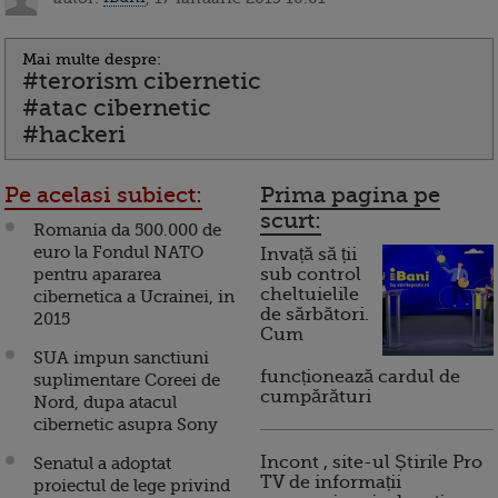
Mai multe despre:
#terorism cibernetic
#atac cibernetic
#hackeri
Pe acelasi subiect:
Prima pagina pe
scurt:
Romania da 500.000 de
euro la Fondul NATO
Invață să ții
pentru apararea
sub control
cheltuielile
cibernetica a Ucrainei, in
de sărbători.
2015
Cum
SUA impun sanctiuni
funcționează cardul de
suplimentare Coreei de
cumpărături
Nord, dupa atacul
cibernetic asupra Sony
Incont , site-ul Știrile Pro
Senatul a adoptat
TV de informații
proiectul de lege privind