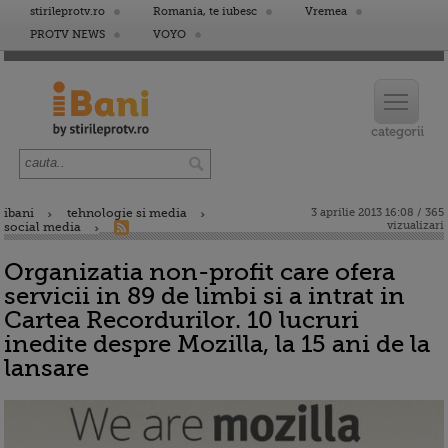
stirileprotv.ro
Romania, te iubesc
Vremea
PROTV NEWS
VOYO
ibani
tehnologie si media
3 aprilie 2013 16:08 / 365
vizualizari
social media
Organizatia non-profit care ofera
servicii in 89 de limbi si a intrat in
Cartea Recordurilor. 10 lucruri
inedite despre Mozilla, la 15 ani de la
lansare