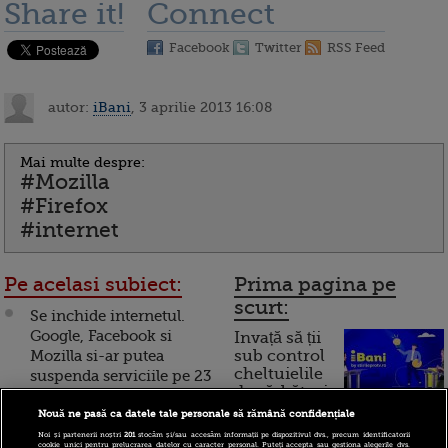
Share it!
Connect
Facebook
Twitter
RSS Feed
autor:
iBani
, 3 aprilie 2013 16:08
Mai multe despre:
#Mozilla
#Firefox
#internet
Pe acelasi subiect:
Prima pagina pe
scurt:
Se inchide internetul.
Google, Facebook si
Invață să ții
Mozilla si-ar putea
sub control
cheltuielile
suspenda serviciile pe 23
de sărbători.
ianuarie
Cum
Nouă ne pasă ca datele tale personale să rămână confidențiale
Aproape 1 mld. dolari,
Noi și partenerii noștri
201
stocăm și/sau accesăm informații pe dispozitivul dvs., precum identificatorii
cookie unici pentru prelucrarea datelor cu caracter personal. Puteți accepta sau gestiona alegerile dvs.