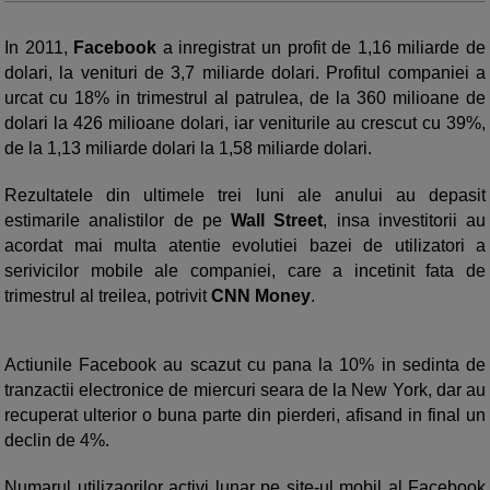
In 2011,
Facebook
a inregistrat un profit de 1,16 miliarde de
dolari, la venituri de 3,7 miliarde dolari. Profitul companiei a
urcat cu 18% in trimestrul al patrulea, de la 360 milioane de
dolari la 426 milioane dolari, iar veniturile au crescut cu 39%,
de la 1,13 miliarde dolari la 1,58 miliarde dolari.
Rezultatele din ultimele trei luni ale anului au depasit
estimarile analistilor de pe
Wall Street
, insa investitorii au
acordat mai multa atentie evolutiei bazei de utilizatori a
serivicilor mobile ale companiei, care a incetinit fata de
trimestrul al treilea, potrivit
CNN Money
.
Actiunile Facebook au scazut cu pana la 10% in sedinta de
tranzactii electronice de miercuri seara de la New York, dar au
recuperat ulterior o buna parte din pierderi, afisand in final un
declin de 4%.
Numarul utilizaorilor activi lunar pe site-ul mobil al Facebook