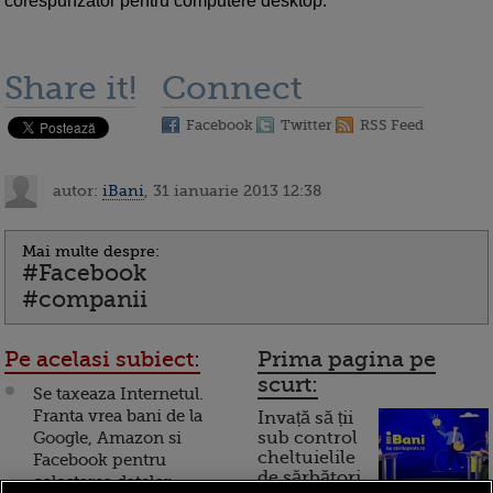
corespunzator pentru computere desktop.
Share it!
Connect
Facebook
Twitter
RSS Feed
autor:
iBani
, 31 ianuarie 2013 12:38
Mai multe despre:
#Facebook
#companii
Pe acelasi subiect:
Prima pagina pe
scurt:
Se taxeaza Internetul.
Franta vrea bani de la
Invață să ții
Google, Amazon si
sub control
cheltuielile
Facebook pentru
de sărbători.
colectarea datelor