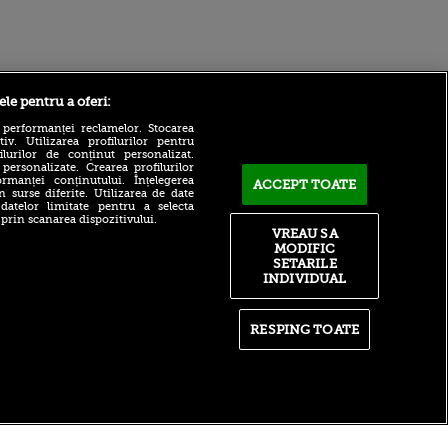
Sport.ro
ele pentru a oferi:
 performanței reclamelor. Stocarea
v. Utilizarea profilurilor pentru
ilurilor de conținut personalizat.
 personalizate. Crearea profilurilor
rmanței conținutului. Înțelegerea
ACCEPT TOATE
n surse diferite. Utilizarea de date
 datelor limitate pentru a selecta
 prin scanarea dispozitivului.
ACUM: KuPS - Universitatea
VREAU SA
Craiova 0-0, pe Sport.ro.
MODIFIC
ntru
Etim, aproape de gol!
ita lui,
SETARILE
t tată!
Steaua sau FCSB? Fostul
INDIVIDUAL
fotbalist al roș-albaștrilor a
, Adela
dat verdictul: „Nu mai ai ce
rol
să le faci”
RESPING TOATE
V
Marin Barbu a explicat de
pă o
unde provine porecla
n film, Sir
”Magiun”! (VOYO SPORT 1)
se
n muzică
itate
|
RSS