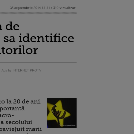
23 septembrie 2014 14:41 / 310 vizualizari
a de
 sa identifice
orilor
Ads by INTERNET PROTV
 la 20 de ani.
portantă
acro-
a secolului
raviețuit marii