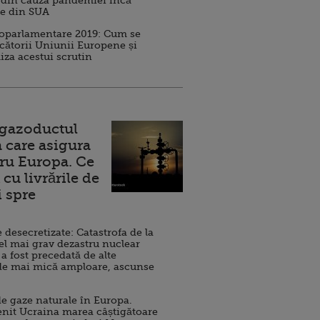
 din cauza pandemiei încă
ve din SUA
roparlamentare 2019: Cum se
cătorii Uniunii Europene și
iza acestui scrutin
 gazoductul
 care asigura
ru Europa. Ce
cu livrările de
i spre
esecretizate: Catastrofa de la
el mai grav dezastru nuclear
 a fost precedată de alte
de mai mică amploare, ascunse
e gaze naturale în Europa.
nit Ucraina marea câștigătoare