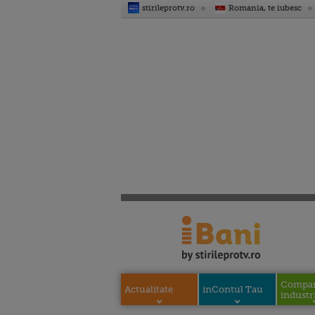
stirileprotv.ro
Romania, te iubesc
Compani
Actualitate
inContul Tau
industri