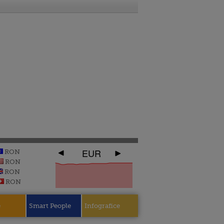
EUR
RON
RON
RON
RON
e
Smart People
Infografice