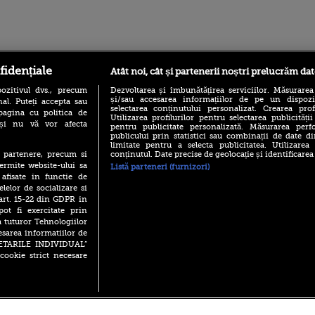
ro
foodstory.ro
Procinema.ro
fidențiale
Atât noi, cât și partenerii noștri prelucrăm dat
ozitivul dvs., precum
Dezvoltarea și îmbunătățirea serviciilor. Măsurarea
și/sau accesarea informațiilor de pe un dispoziti
al. Puteți accepta sau
selectarea conținutului personalizat. Crearea prof
pagina cu politica de
Utilizarea profilurilor pentru selectarea publicității
i și nu vă vor afecta
pentru publicitate personalizată. Măsurarea perfo
publicului prin statistici sau combinații de date di
limitate pentru a selecta publicitatea. Utilizarea
conținutul. Date precise de geolocație și identificarea
te partenere, precum si
ermite website-ului sa
Listă parteneri (furnizori)
(P) Descoperă Lumea
Emoții intense pe
 afisate in functie de
Evenimentelor din România
Sebastian Stan! Iub
elelor de socializare si
cu Transilvania Events!
Annabelle, l-a făcu
 art. 15-22 din GDPR in
(P) Raku, gaming intens și o
pot fi exercitate prin
Din 14 septembrie
pauză binemeritată cu...
Popescu revine în 
a tuturor Tehnologiilor
pizza Guseppe
principal la Pro T
esarea informatiilor de
(P) Poți folosi bonurile de
SETARILE INDIVIDUAL”
La 88 de ani și du
masă pentru a comanda
cookie strict necesare
carieră fabuloasă î
mâncare acasă? Lista
Anthony Hopkins 
aplicațiilor care le acceptă
lansează oficial î
 2026 PRO TV S.R.L |
Politica de Cookie
|
Politica Confidential