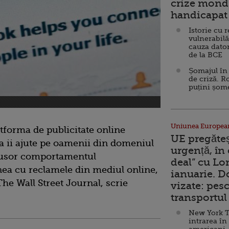
crize mondi
handicapat 
Istorie cu 
vulnerabilă
cauza dator
de la BCE
Șomajul în 
de criză. R
puțini șom
Uniunea Europea
tforma de publicitate online
UE pregăte
a ii ajute pe oamenii din domeniul
urgență, în
ai usor comportamentul
deal” cu Lo
nea cu reclamele din mediul online,
ianuarie. 
The Wall Street Journal, scrie
vizate: pesc
transportul 
New York T
intrarea în