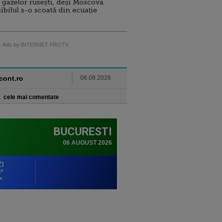
 gazelor rusești, deși Moscova
sibilul s-o scoată din ecuație
Ads by INTERNET PROTV
ncont.ro
06.08.2026
cele mai comentate