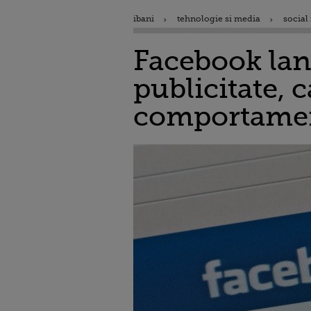
ibani
tehnologie si media
social
Facebook lan
publicitate, 
comportament