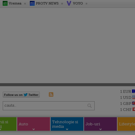
Vremea
PROTV NEWS
VOYO
1 EUR
1 USD
1 GBP
1 CHF
i si
Tehnologie si
Auto
Job-uri
Lifestyl
i
media