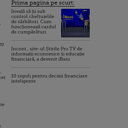
Prima pagina pe scurt:
Invață să ții sub
control cheltuielile
de sărbători. Cum
,
funcționează cardul
de cumpărături
20
Incont , site-ul Știrile Pro TV de
a
informații economice și educație
financiară, a devenit iBani
.
10 reguli pentru decizii financiare
cer
inteligente
are
e