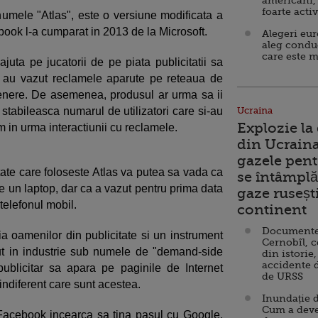
americani,
foarte acti
numele "Atlas", este o versiune modificata a
book l-a cumparat in 2013 de la Microsoft.
Alegeri eu
aleg condu
care este m
ajuta pe jucatorii de pe piata publicitatii sa
re au vazut reclamele aparute pe reteaua de
rtenere. De asemenea, produsul ar urma sa ii
 stabileasca numarul de utilizatori care si-au
Ucraina
Explozie la
in urma interactiunii cu reclamele.
din Ucraina
gazele pent
ate care foloseste Atlas va putea sa vada ca
se întâmplă 
e un laptop, dar ca a vazut pentru prima data
gaze ruseșt
telefonul mobil.
continent
Documente d
a oamenilor din publicitate si un instrument
Cernobîl, c
t in industrie sub numele de "demand-side
din istorie,
accidente 
ublicitar sa apara pe paginile de Internet
de URSS
indiferent care sunt acestea.
Inundație d
Cum a deve
Facebook incearca sa tina pasul cu Google,