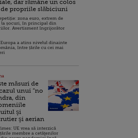
ale, dar rămâne un colos
de propriile slăbiciuni
repetiție: zona euro, extrem de
 la șocuri, în principal din
iilor. Avertisment îngrijorător
Europa a atins nivelul dinainte
omânia, între țările cu cei mai
eri
na
ște măsuri de
 cazul unui ”no
ndra, din
Domeniile
uitul şi
rutier şi aerian
imes: UE vrea să interzică
 țările membre a cetăţenilor