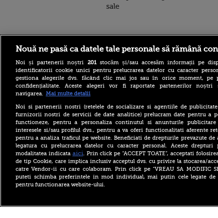
sale
Stirileprotv.ro
ilike-it.
Nouă ne pasă ca datele tale personale să rămână con
Noi și partenerii noștri
201
stocăm și/sau accesăm informații pe disp
identificatorii cookie unici pentru prelucrarea datelor cu caracter person
gestiona alegerile dvs. făcând clic mai jos sau în orice moment, pe 
confidențialitate. Aceste alegeri vor fi raportate partenerilor noștr
navigarea.
Mai multe detalii
Care este procedura de
Noi si partenerii nostri (retelele de socializare si agentiile de publicita
suspendare din funcție a
furnizorii nostri de servicii de date analitice) prelucram date pentru a p
președintelui României.
functioneze, pentru a personaliza continutul si anunturile publicitare
AUR îl acuză pe Nicușor
interesele si/sau profilul dvs., pentru a va oferi functionalitati aferente ret
Dan de ”încălcări repetate”
pentru a analiza traficul pe website. Beneficiati de drepturile prevazute de
Scandal în jurul Legii
legatura cu prelucrarea datelor cu caracter personal. Aceste drepturi 
Integrității. PSD: USR și PNL
aici
modalitatea indicata
. Prin click pe “ACCEPT TOATE”, acceptati folosire
au contestat la CCR pentru
de tip Cookie, care implica inclusiv acceptul dvs. cu privire la stocarea/acc
a-l salva pe Fritz
catre Vendor-ii cu care colaboram. Prin click pe “VREAU SA MODIFIC 
puteti schimba preferintele in mod individual, mai putin cele legate de 
A început UNTOLD 2026.
pentru functionarea website-ului.
Sting și peste 200 de artiști
urcă pe cele nouă scene din
Cluj-Napoca
Copyright ©