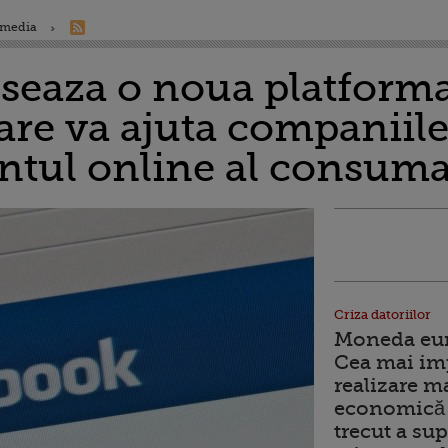
 media
seaza o noua platform
care va ajuta companiile
ul online al consumat
Criza datoriilor
Moneda euro
Cea mai im
realizare m
economică 
trecut a sup