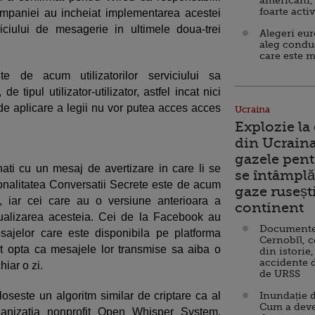
americani,
foarte acti
ompaniei au incheiat implementarea acestei
serviciului de mesagerie in ultimele doua-trei
Alegeri eu
aleg condu
care este m
te de acum utilizatorilor serviciului sa
 tipul utilizator-utilizator, astfel incat nici
 de aplicare a legii nu vor putea acces acces
Ucraina
Explozie la
din Ucraina
gazele pent
pinati cu un mesaj de avertizare in care li se
se întâmplă 
ionalitatea Conversatii Secrete este de acum
gaze ruseșt
r, iar cei care au o versiune anterioara a
continent
ctualizarea acesteia. Cei de la Facebook au
Documente d
esajelor care este disponibila pe platforma
Cernobîl, c
 pot opta ca mesajele lor transmise sa aiba o
din istorie,
accidente 
iar o zi.
de URSS
loseste un algoritm similar de criptare ca al
Inundație d
Cum a deve
rganizatia nonprofit Open Whisper System,