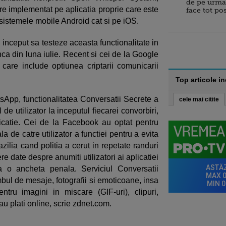
de pe urma
are implementat pe aplicatia proprie care este
face tot po
 sistemele mobile Android cat si pe iOS.
inceput sa testeze aceasta functionalitate in
inca din luna iulie. Recent si cei de la Google
, care include optiunea criptarii comunicarii
Top articole i
App, functionalitatea Conversatii Secrete a
cele mai citite
e utilizator la inceputul fiecarei convorbiri,
licatie. Cei de la Facebook au optat pentru
de catre utilizator a functiei pentru a evita
azilia cand politia a cerut in repetate randuri
 date despre anumiti utilizatori ai aplicatiei
 o ancheta penala. Serviciul Conversatii
ul de mesaje, fotografii si emoticoane, insa
tru imagini in miscare (GIF-uri), clipuri,
u plati online, scrie zdnet.com.