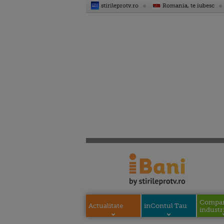
stirileprotv.ro
Romania, te iubesc
Compani
Actualitate
inContul Tau
industri