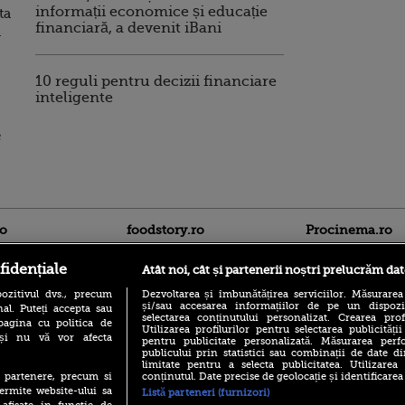
informații economice și educație
ta
financiară, a devenit iBani
a
10 reguli pentru decizii financiare
inteligente
e
ro
foodstory.ro
Procinema.ro
fidențiale
Atât noi, cât și partenerii noștri prelucrăm dat
ozitivul dvs., precum
Dezvoltarea și îmbunătățirea serviciilor. Măsurarea
și/sau accesarea informațiilor de pe un dispoziti
al. Puteți accepta sau
selectarea conținutului personalizat. Crearea prof
pagina cu politica de
Utilizarea profilurilor pentru selectarea publicității
i și nu vă vor afecta
pentru publicitate personalizată. Măsurarea perfo
publicului prin statistici sau combinații de date di
(P) Descoperă Lumea
limitate pentru a selecta publicitatea. Utilizarea
Nikolaj Coster-Wa
Evenimentelor din România
conținutul. Date precise de geolocație și identificarea
te partenere, precum si
Urzeala Tronurilor
cu Transilvania Events!
ermite website-ului sa
Annabelle Wallis,
Listă parteneri (furnizori)