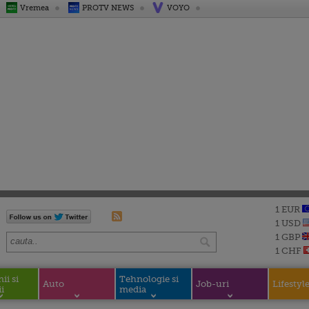
Vremea
PROTV NEWS
VOYO
1 EUR
1 USD
1 GBP
1 CHF
i si
Tehnologie si
Auto
Job-uri
Lifestyl
i
media