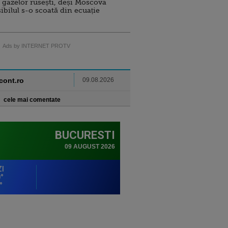
 gazelor rusești, deși Moscova
sibilul s-o scoată din ecuație
Ads by INTERNET PROTV
ncont.ro
09.08.2026
cele mai comentate