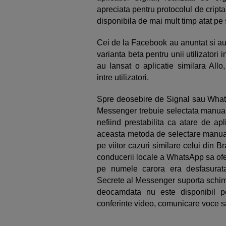
apreciata pentru protocolul de cript
disponibila de mai mult timp atat pe
Cei de la Facebook au anuntat si au 
varianta beta pentru unii utilizatori 
au lansat o aplicatie similara Allo
intre utilizatori.
Spre deosebire de Signal sau Whats
Messenger trebuie selectata manual d
nefiind prestabilita ca atare de ap
aceasta metoda de selectare manuala 
pe viitor cazuri similare celui din Br
conducerii locale a WhatsApp sa ofere
pe numele carora era desfasurata
Secrete al Messenger suporta schimb
deocamdata nu este disponibil pen
conferinte video, comunicare voce sa