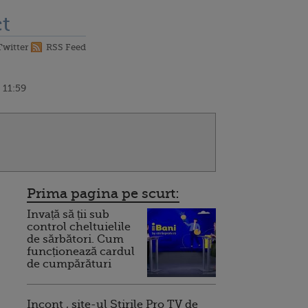
t
Twitter
RSS Feed
 11:59
Prima pagina pe scurt:
Invață să ții sub
control cheltuielile
de sărbători. Cum
funcționează cardul
de cumpărături
Incont , site-ul Știrile Pro TV de