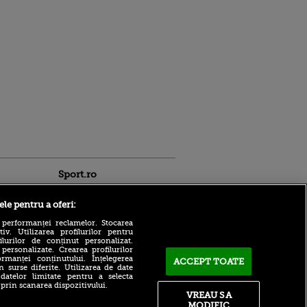
Sport.ro
ele pentru a oferi:
 performanței reclamelor. Stocarea
v. Utilizarea profilurilor pentru
ilurilor de conținut personalizat.
 personalizate. Crearea profilurilor
rmanței conținutului. Înțelegerea
ACCEPT TOATE
Bogdan Lobonț și Cristi
n surse diferite. Utilizarea de date
Pulhac, invitații lui Andru
 datelor limitate pentru a selecta
ldau din
Nenciu la Matinal, ACUM,
 prin scanarea dispozitivului.
 și
pe VOYO SPORT 1
VREAU SA
 logodnica
MODIFIC