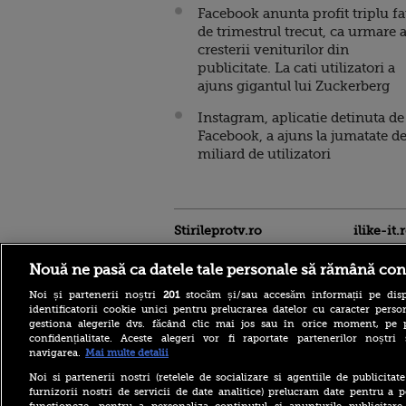
Facebook anunta profit triplu fa
de trimestrul trecut, ca urmare 
cresterii veniturilor din
publicitate. La cati utilizatori a
ajuns gigantul lui Zuckerberg
Instagram, aplicatie detinuta de
Facebook, a ajuns la jumatate d
miliard de utilizatori
Stirileprotv.ro
ilike-it.
Nouă ne pasă ca datele tale personale să rămână con
Noi și partenerii noștri
201
stocăm și/sau accesăm informații pe disp
identificatorii cookie unici pentru prelucrarea datelor cu caracter person
gestiona alegerile dvs. făcând clic mai jos sau în orice moment, pe 
confidențialitate. Aceste alegeri vor fi raportate partenerilor noștr
navigarea.
Mai multe detalii
Noi si partenerii nostri (retelele de socializare si agentiile de publicita
Care este mâncarea
furnizorii nostri de servicii de date analitice) prelucram date pentru a p
preferată a lui Florin