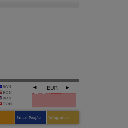
EUR
RON
RON
RON
RON
e
Smart People
Infografice