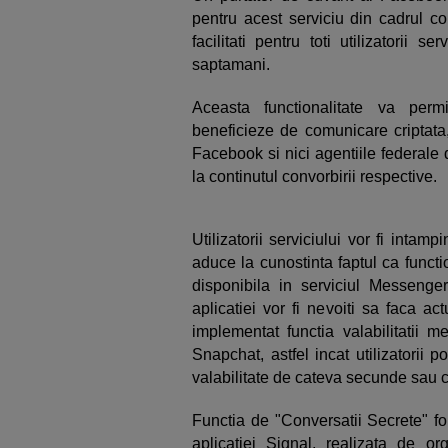
pentru acest serviciu din cadrul c
facilitati pentru toti utilizatorii 
saptamani.
Aceasta functionalitate va permi
beneficieze de comunicare criptata, de
Facebook si nici agentiile federale
la continutul convorbirii respective.
Utilizatorii serviciului vor fi intam
aduce la cunostinta faptul ca funct
disponibila in serviciul Messenge
aplicatiei vor fi nevoiti sa faca a
implementat functia valabilitatii m
Snapchat, astfel incat utilizatorii
valabilitate de cateva secunde sau ch
Functia de "Conversatii Secrete" fo
aplicatiei Signal, realizata de o