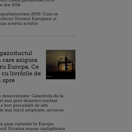
 din cauza pandemiei încă
ve din SUA
roparlamentare 2019: Cum se
cătorii Uniunii Europene și
iza acestui scrutin
 gazoductul
 care asigura
ru Europa. Ce
cu livrările de
i spre
esecretizate: Catastrofa de la
el mai grav dezastru nuclear
 a fost precedată de alte
de mai mică amploare, ascunse
e gaze naturale în Europa.
nit Ucraina marea câștigătoare