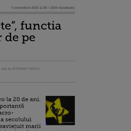
7 octombrie 2016 11:59 / 1505 vizualizari
te”, functia
r de pe
Ads by INTERNET PROTV
 la 20 de ani.
portantă
acro-
a secolului
raviețuit marii