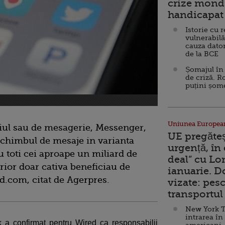
crize mondi
handicapat 
Istorie cu 
vulnerabilă
cauza dator
de la BCE
Șomajul în 
de criză. R
puțini șom
Uniunea Europea
iul sau de mesagerie, Messenger,
UE pregăte
schimbul de mesaje in varianta
urgență, în
ru toti cei aproape un miliard de
deal” cu Lo
terior doar cativa beneficiau de
ianuarie. 
ed.com, citat de Agerpres.
vizate: pesc
transportul 
New York T
intrarea în
 a confirmat pentru Wired ca responsabilii