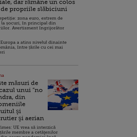
ale, dar rămâne un colos
de propriile slăbiciuni
repetiție: zona euro, extrem de
 la șocuri, în principal din
iilor. Avertisment îngrijorător
Europa a atins nivelul dinainte
omânia, între țările cu cei mai
eri
na
ște măsuri de
 cazul unui ”no
ndra, din
Domeniile
uitul şi
rutier şi aerian
imes: UE vrea să interzică
 țările membre a cetăţenilor