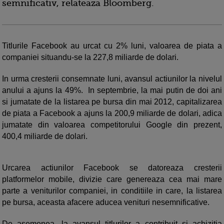
semnificativ, relateaza Bloomberg.
Titlurile Facebook au urcat cu 2% luni, valoarea de piata a
companiei situandu-se la 227,8 miliarde de dolari.
In urma cresterii consemnate luni, avansul actiunilor la nivelul
anului a ajuns la 49%. In septembrie, la mai putin de doi ani
si jumatate de la listarea pe bursa din mai 2012, capitalizarea
de piata a Facebook a ajuns la 200,9 miliarde de dolari, adica
jumatate din valoarea competitorului Google din prezent,
400,4 miliarde de dolari.
Urcarea actiunilor Facebook se datoreaza cresterii
platformelor mobile, divizie care genereaza cea mai mare
parte a veniturilor companiei, in conditiile in care, la listarea
pe bursa, aceasta afacere aducea venituri nesemnificative.
De asemenea, la avansul titlurilor a contribuit si achizitia