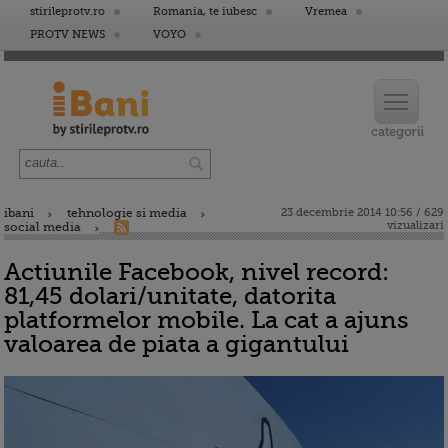
stirileprotv.ro
Romania, te iubesc
Vremea
PROTV NEWS
VOYO
ibani
tehnologie si media
23 decembrie 2014 10:56 / 629
vizualizari
social media
Actiunile Facebook, nivel record:
81,45 dolari/unitate, datorita
platformelor mobile. La cat a ajuns
valoarea de piata a gigantului