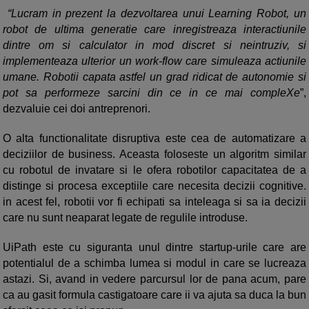
“Lucram in prezent la dezvoltarea unui Learning Robot, un
robot de ultima generatie care inregistreaza interactiunile
dintre om si calculator in mod discret si neintruziv, si
implementeaza ulterior un work-flow care simuleaza actiunile
umane. Robotii capata astfel un grad ridicat de autonomie si
pot sa performeze sarcini din ce in ce mai compleXe
”,
dezvaluie cei doi antreprenori.
O alta functionalitate disruptiva este cea de automatizare a
deciziilor de business. Aceasta foloseste un algoritm similar
cu robotul de invatare si le ofera robotilor capacitatea de a
distinge si procesa exceptiile care necesita decizii cognitive.
in acest fel, robotii vor fi echipati sa inteleaga si sa ia decizii
care nu sunt neaparat legate de regulile introduse.
UiPath este cu siguranta unul dintre startup-urile care are
potentialul de a schimba lumea si modul in care se lucreaza
astazi. Si, avand in vedere parcursul lor de pana acum, pare
ca au gasit formula castigatoare care ii va ajuta sa duca la bun