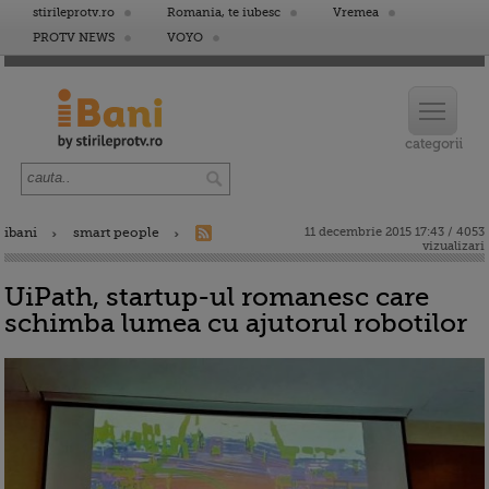
stirileprotv.ro
Romania, te iubesc
Vremea
PROTV NEWS
VOYO
ibani
smart people
11 decembrie 2015 17:43 / 4053
vizualizari
UiPath, startup-ul romanesc care
schimba lumea cu ajutorul robotilor