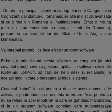
. Doi dintre principalii clienti ai startup-ului sunt Capgemini si
Cognizant, dar startup-ul romanesc se afla in discutii avansate
si cu biroul din Romania al multinationalei Ernst & Young
(desi nu s-au concentrat sa atraga clienti din Romania),
precum si cu birourile lor din Statele Unite, Anglia sau
Danemarca.
Va intrebati probabil ce face efectiv un robot software.
Ei bine, in primul rand acesta utilizeaza un computer (de aici
cuvantul robot) pentru a gestiona aplicatiile software existente
(CRM-uri, ERP-uri, aplicatii de help desk si reclamatii) in
acelasi mod in care o persoana ar folosi sistemul.
Cuvantul “robot”, folosit pentru a descrie acest domeniu de
activitate, poate induce cu usurinta in eroare. Asta pentru ca
nu se refera la acei roboti SF la care se gandesc majoritatea,
ci la un program software complex care automatizeaza
procesele de baza si le transforma in baza unor reguli, astfel