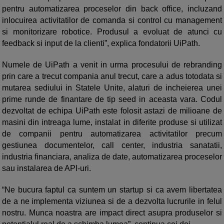
pentru automatizarea proceselor din back office, incluzand
inlocuirea activitatilor de comanda si control cu management
si monitorizare robotice. Produsul a evoluat de atunci cu
feedback si input de la clienti”, explica fondatorii UiPath.
Numele de UiPath a venit in urma procesului de rebranding
prin care a trecut compania anul trecut, care a adus totodata si
mutarea sediului in Statele Unite, alaturi de incheierea unei
prime runde de finantare de tip seed in aceasta vara. Codul
dezvoltat de echipa UiPath este folosit astazi de milioane de
masini din intreaga lume, instalat in diferite produse si utilizat
de companii pentru automatizarea activitatilor precum
gestiunea documentelor, call center, industria sanatatii,
industria financiara, analiza de date, automatizarea proceselor
sau instalarea de API-uri.
“Ne bucura faptul ca suntem un startup si ca avem libertatea
de a ne implementa viziunea si de a dezvolta lucrurile in felul
nostru. Munca noastra are impact direct asupra produselor si