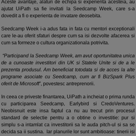
Aceste avantaje, alaturi de echipa si experienta acesteia, au
ajutat UiPath sa fie invitati la Seedcamp Week, care s-a
dovedit a fi o experienta de invatare deosebita.
Seedcamp Week i-a adus fata in fata cu mentori exceptionali
care le-au oferit sfaturi despre cum sa isi dezvolte afacerea si
cum sa formeze o cultura organizationala potrivita.
“Participand la Seedcamp Week, am avut oportunitatea unica
de a cunoaste investitori din UK si Statele Unite si de a le
prezenta produsul. Am beneficiat totodata si de acces la alte
programe asociate cu Seedcamp, cum ar fi BizSpark Plus
oferit de Microsoft
”, povestesc antreprenorii.
In ceea ce priveste finantarea, UiPath a incheiat o prima runda
cu participarea Seedcamp, Earlybird si CredoVentures.
Neobisnuit este insa faptul ca nu au trecut prin procesul
standard de selectie pentru a o obtine o investitie: pur si
simplu s-a intamlat ca investitorii sa le auda pitch-ul si sa se
decida sa ii sustina. Iar planurile lor sunt ambitioase: tinerii isi