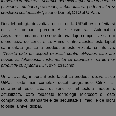
inoveaza in mod real, si aduce beneficii importante in ceea ce
priveste acuratetea proceselor, imbunatatirea performantei si
cresterea scalabilitatii ”,
spune Daniel, CTO al UiPath.
Desi tehnologia dezvoltata de cei de la UiPath este oferita si
de alte companii precum Blue Prism sau Automation
Anywhere, romanii au o serie de avantaje competitive care ii
diferentiaza de concurenta. Primul dintre acestea este faptul
ca interfata grafica a produsului este vizuala si intuitiva.
“Acesta este un aspect esential pentru utilizator, care are
nevoie sa foloseasca instrumentul cu usurinta si sa fie mai
productiv cu ajutorul LUI”
, explica Daniel.
Un alt avantaj important este faptul ca produsul dezvoltat de
UiPath este mai complex decat programele Citrix, iar
software-ul este creat utilizand o arhitectura moderna,
actualizata, care foloseste tehnologii Microsoft si este
compatibila cu standardele de securitate si mediile de lucru
folosite la nivel global.