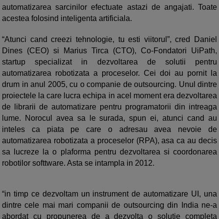
automatizarea sarcinilor efectuate astazi de angajati. Toate
acestea folosind inteligenta artificiala.
“Atunci cand creezi tehnologie, tu esti viitorul”, cred Daniel
Dines (CEO) si Marius Tirca (CTO), Co-Fondatori UiPath,
startup specializat in dezvoltarea de solutii pentru
automatizarea robotizata a proceselor. Cei doi au pornit la
drum in anul 2005, cu o companie de outsourcing. Unul dintre
proiectele la care lucra echipa in acel moment era dezvoltarea
de librarii de automatizare pentru programatorii din intreaga
lume. Norocul avea sa le surada, spun ei, atunci cand au
inteles ca piata pe care o adresau avea nevoie de
automatizarea robotizata a proceselor (RPA), asa ca au decis
sa lucreze la o plaforma pentru dezvoltarea si coordonarea
robotilor softtware. Asta se intampla in 2012.
“in timp ce dezvoltam un instrument de automatizare UI, una
dintre cele mai mari companii de outsourcing din India ne-a
abordat cu propunerea de a dezvolta o solutie completa