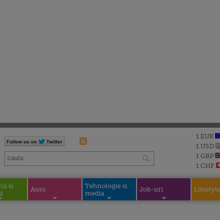
1 EUR
1 USD
1 GBP
1 CHF
i si
Tehnologie si
Auto
Job-uri
Lifestyl
i
media