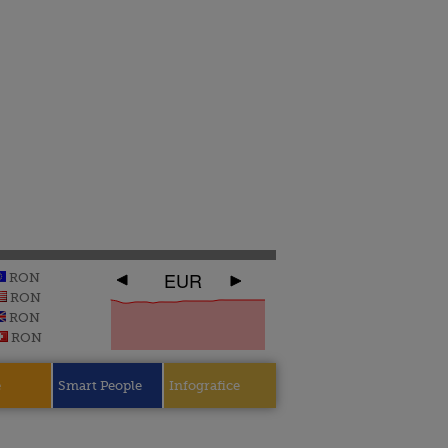
EUR
RON
RON
RON
RON
e
Smart People
Infografice