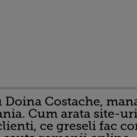
 Doina Costache, mana
ia. Cum arata site-uril
lienti, ce greseli fac c