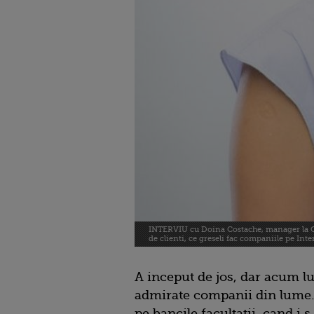
INTERVIU cu Doina Costache, manager la Go
de clienti, ce greseli fac companiile pe Int
A inceput de jos, dar acum l
admirate companii din lume.
pe bancile facultatii, cand i 