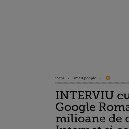
ibani
smart people
INTERVIU cu
Google Roman
milioane de c