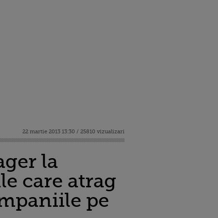
22 martie 2013 13:30 / 25810 vizualizari
ger la
e care atrag
ompaniile pe