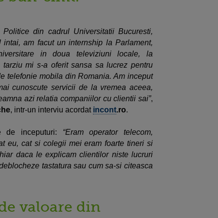
Politice din cadrul Universitatii Bucuresti,
 intai, am facut un internship la Parlament,
versitare in doua televiziuni locale, la
tarziu mi s-a oferit sansa sa lucrez pentru
de telefonie mobila din Romania. Am inceput
mai cunoscute servicii de la vremea aceea,
seamna azi relatia companiilor cu clientii sai”
,
che
, intr-un interviu acordat
incont
.ro
.
 de inceputuri:
“Eram operator telecom,
t eu, cat si colegii mei eram foarte tineri si
ar daca le explicam clientilor niste lucruri
deblocheze tastatura sau cum sa-si citeasca
de valoare din