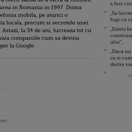
a fost co
area in Romania in 1997. Doina
„Sa lucre
lefonia mobila, pe atunci o
fugi cu ci
a locala, precum si secretele unei
„Exista b
 Astazi, la 34 de ani, lucreaza tot cu
construie
 Invata companiile cum sa devina
ului”;
ger la Google.
„Daca nu 
ca si cum
dintre ro
Ad
Feed