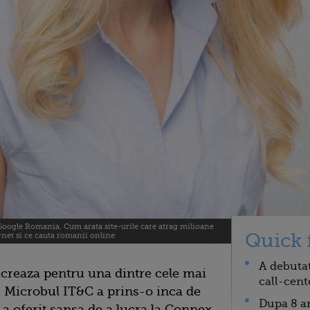
ogle Romania. Cum arata site-urile care atrag milioane
Quick 
ernet si ce cauta romanii online
A debutat
ucreaza pentru una dintre cele mai
call-cent
 Microbul IT&C a prins-o inca de
Dupa 8 an
s-a oferit sansa de a lucra la Connex,