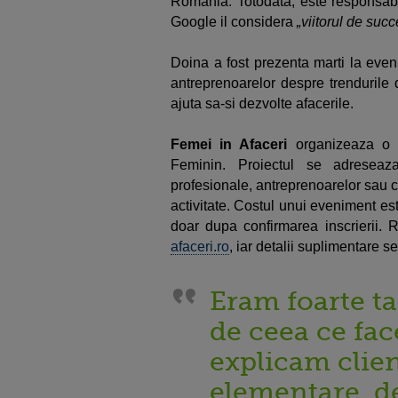
Romania. Totodata, este responsabi
Google il considera
„viitorul de succ
Doina a fost prezenta marti la eve
antreprenoarelor despre trendurile d
ajuta sa-si dezvolte afacerile.
Femei in Afaceri
organizeaza o 
Feminin. Proiectul se adreseaza
profesionale, antreprenoarelor sau c
activitate. Costul unui eveniment es
doar dupa confirmarea inscrierii. 
afaceri.ro
, iar detalii suplimentare 
Eram foarte t
de ceea ce fac
explicam clien
elementare, d