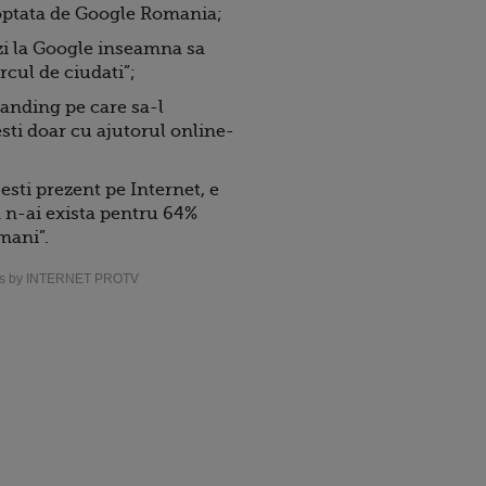
optata de Google Romania;
zi la Google inseamna sa
rcul de ciudati”;
randing pe care sa-l
sti doar cu ajutorul online-
esti prezent pe Internet, e
 n-ai exista pentru 64%
mani”.
s by INTERNET PROTV