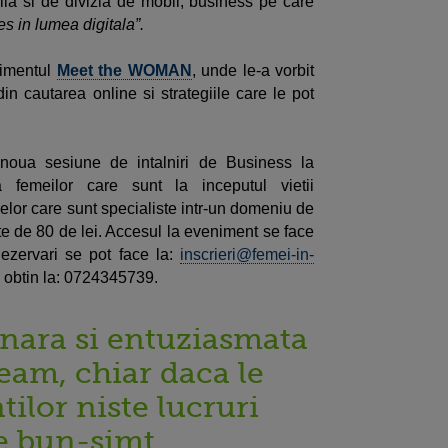
la si de divizia de mobil, business pe care
es in lumea digitala”.
nimentul
Meet the WOMAN
, unde le-a vorbit
in cautarea online si strategiile care le pot
noua sesiune de intalniri de Business la
 femeilor care sunt la inceputul vietii
elor care sunt specialiste intr-un domeniu de
te de 80 de lei. Accesul la eveniment se face
Rezervari se pot face la:
inscrieri@femei-in-
se obtin la: 0724345739.
anara si entuziasmata
eam, chiar daca le
tilor niste lucruri
e bun-simt.