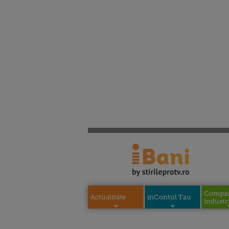
Compani
Actualitate
inContul Tau
industri