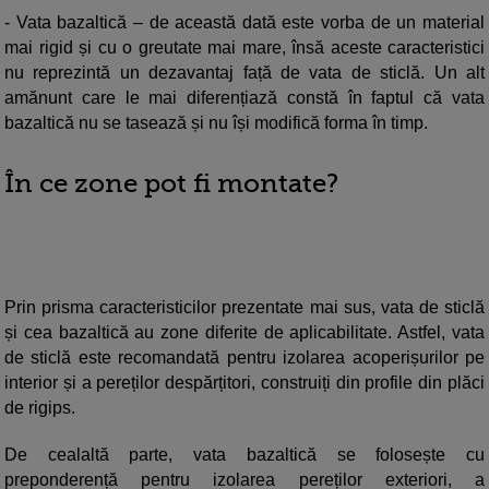
- Vata bazaltică – de această dată este vorba de un material
mai rigid și cu o greutate mai mare, însă aceste caracteristici
nu reprezintă un dezavantaj față de vata de sticlă. Un alt
amănunt care le mai diferențiază constă în faptul că vata
bazaltică nu se tasează și nu își modifică forma în timp.
În ce zone pot fi montate?
Prin prisma caracteristicilor prezentate mai sus, vata de sticlă
și cea bazaltică au zone diferite de aplicabilitate. Astfel, vata
de sticlă este recomandată pentru izolarea acoperișurilor pe
interior și a pereților despărțitori, construiți din profile din plăci
de rigips.
De cealaltă parte, vata bazaltică se folosește cu
preponderență pentru izolarea pereților exteriori, a