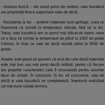
- Izolarea fonică – din acest punct de vedere, vata bazaltică
are proprietăți fonice superioare vatei de sticlă.
- Rezistența la foc – ambele materiale sunt ignifuge, ceea ce
înseamnă că rezistă la temperaturi ridicate, fără să ia foc.
Totuși, vata bazaltică are un punct mai ridicat de topire, ceea
ce o face să reziste la temperaturi de până la 1000 de grade
Celsius, în timp ce vata de sticlă rezistă până la 6000 de
grade.
Așadar, este greșit să spunem că unul din cele două materiale
este mai bun sau mai prost decât celălalt, pentru că fiecare
are propriile caracteristici care îl recomandă pentru anumite
tipuri de izolații. În concluzie, în loc să concureze, vata de
sticlă și vata bazaltică se completează, împreună realizând
cel mai bune izolații termice.