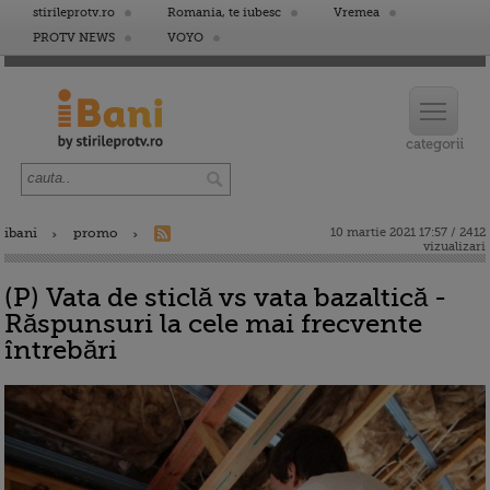
stirileprotv.ro
Romania, te iubesc
Vremea
PROTV NEWS
VOYO
ibani
promo
10 martie 2021 17:57 / 2412
vizualizari
(P) Vata de sticlă vs vata bazaltică -
Răspunsuri la cele mai frecvente
întrebări