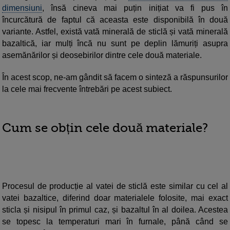
dimensiuni
, însă cineva mai puțin inițiat va fi pus în
încurcătură de faptul că aceasta este disponibilă în două
variante. Astfel, există vată minerală de sticlă și vată minerală
bazaltică, iar mulți încă nu sunt pe deplin lămuriți asupra
asemănărilor și deosebirilor dintre cele două materiale.
În acest scop, ne-am gândit să facem o sinteză a răspunsurilor
la cele mai frecvente întrebări pe acest subiect.
Cum se obțin cele două materiale?
Procesul de producție al vatei de sticlă este similar cu cel al
vatei bazaltice, diferind doar materialele folosite, mai exact
sticla și nisipul în primul caz, și bazaltul în al doilea. Acestea
se topesc la temperaturi mari în furnale, până când se