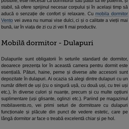
posibile, este necesar ca dormitorul sau patul să fie puternic și
stabil, să ofere sprijinul necesar corpului și în același timp să
aducă o senzație de confort și relaxare. Cu
mobila dormitor
Vento
vei avea nu numai vise dulci, ci și o calitate a vieții mai
bună, iar în viața de zi cu zi vei fi mai productiv.
Mobilă dormitor - Dulapuri
Dulapurile sunt obligatorii în seturile standard de dormitor,
deoarece prezența lor în această camera pentru dormit este
esențială. Pături, haine, perne și diverse alte accesorii sunt
depozitate în dulapuri. Ai ocazia să alegi dintre dulapuri cu un
număr diferit de uși (cu o singură ușă, cu două uși, cu trei uși
etc.), în diverse culori și nuanțe, precum și cu multe opțiuni
suplimentare (uși glisante, oglinzi etc.). Pariind pe magazinul
mobilavento.ro, vei primi seturi de dormitoare cu dulapuri
funcționale și plăcute din punct de vedere estetic, care pe
lângă dormitor ar face o treabă excelentă chiar și pe hol.