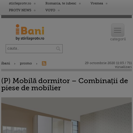
stirileprotv.ro
Romania, te iubesc
Vremea
PROTV NEWS
VOYO
ibani
promo
29 octombrie 2020 11:03 / 711
vizualizari
(P) Mobilă dormitor – Combinații de
piese de mobilier