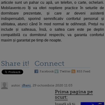
articole sunt un pahar cu apă, un telefon, o carte, ochelarii.
Mobilavento.ro îți va oferi noptiere practice în seturile de
dormitoare prezentate, și care ar deveni asistenți
indispensabili, sporind semnificativ confortul personal și
utilitatea, atunci când în mod normal te odihnești. Prețul nu
include și salteaua, însă, o saltea care este pe deplin
compatibilă cu dormitorul respectiv, va garanta confortul
maxim și garantat pe timp de noapte.
Share it!
Connect
Facebook
Twitter
RSS Feed
autor:
iBani
, 29 octombrie 2020 11:03
Prima pagina pe
scurt:
Invață să ții