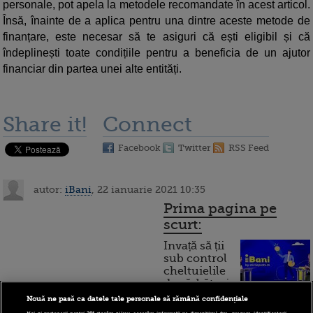
personale, pot apela la metodele recomandate în acest articol.
Însă, înainte de a aplica pentru una dintre aceste metode de
finanțare, este necesar să te asiguri că ești eligibil și că
îndeplinești toate condițiile pentru a beneficia de un ajutor
financiar din partea unei alte entități.
Share it!
Connect
Facebook
Twitter
RSS Feed
autor:
iBani
, 22 ianuarie 2021 10:35
Prima pagina pe
scurt:
Invață să ții
sub control
cheltuielile
de sărbători.
Cum
Nouă ne pasă ca datele tale personale să rămână confidențiale