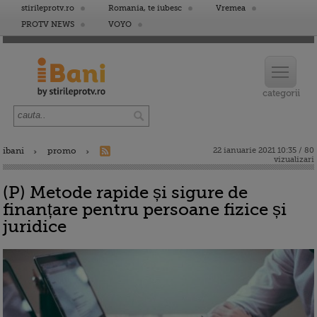
stirileprotv.ro
Romania, te iubesc
Vremea
PROTV NEWS
VOYO
ibani
promo
22 ianuarie 2021 10:35 / 80
vizualizari
(P) Metode rapide și sigure de
finanțare pentru persoane fizice și
juridice