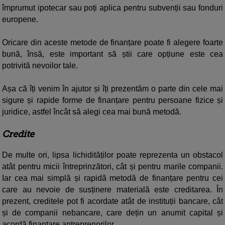
împrumut ipotecar sau poți aplica pentru subvenții sau fonduri
europene.
Oricare din aceste metode de finanțare poate fi alegere foarte
bună, însă, este important să știi care opțiune este cea
potrivită nevoilor tale.
Așa că îți venim în ajutor și îți prezentăm o parte din cele mai
sigure și rapide forme de finanțare pentru persoane fizice și
juridice, astfel încât să alegi cea mai bună metodă.
Credite
De multe ori, lipsa lichidităților poate reprezenta un obstacol
atât pentru micii întreprinzători, cât și pentru marile companii.
Iar cea mai simplă și rapidă metodă de finanțare pentru cei
care au nevoie de susținere materială este creditarea. În
prezent, creditele pot fi acordate atât de instituții bancare, cât
și de companii nebancare, care dețin un anumit capital și
acordă finanțare antreprenorilor.