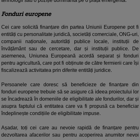
tehnologii sau o poziție dominantă pe o piață emergentă.
Fonduri europene
Cei care solicită finanțare din partea Uniunii Europene pot fi
entități cu personalitate juridică, societăți comerciale, ONG-uri,
companii naționale, autorități publice locale, instituții de
învățământ sau de cercetare, dar și instituții publice. De
asemenea, Uniunea Europeană acordă separat și fonduri
pentru agricultură, care pot fi obținute de către fermierii care își
fiscalizează activitatea prin diferite entități juridice.
Persoanele care doresc să beneficieze de finanțare din
fonduri europene trebuie să se asigure că ideea proiectului lor
se încadrează în domeniile de eligibilitate ale fondurilor, dar și
asupra faptului că entitatea care va fi propusă ca beneficiar
îndeplinește condițiile de eligibilitate impuse.
Așadar, toți cei care au nevoie rapidă de finanțare pentru
dezvoltarea afacerilor sau pentru acoperirea anumitor nevoi