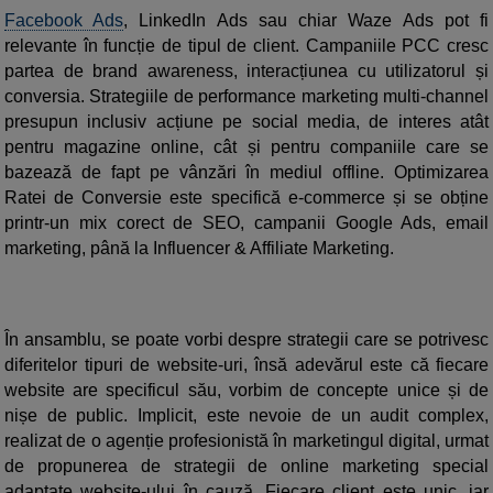
Facebook Ads
, LinkedIn Ads sau chiar Waze Ads pot fi
relevante în funcție de tipul de client. Campaniile PCC cresc
partea de brand awareness, interacțiunea cu utilizatorul și
conversia. Strategiile de performance marketing multi-channel
presupun inclusiv acțiune pe social media, de interes atât
pentru magazine online, cât și pentru companiile care se
bazează de fapt pe vânzări în mediul offline. Optimizarea
Ratei de Conversie este specifică e-commerce și se obține
printr-un mix corect de SEO, campanii Google Ads, email
marketing, până la Influencer & Affiliate Marketing.
În ansamblu, se poate vorbi despre strategii care se potrivesc
diferitelor tipuri de website-uri, însă adevărul este că fiecare
website are specificul său, vorbim de concepte unice și de
nișe de public. Implicit, este nevoie de un audit complex,
realizat de o agenție profesionistă în marketingul digital, urmat
de propunerea de strategii de online marketing special
adaptate website-ului în cauză. Fiecare client este unic, iar