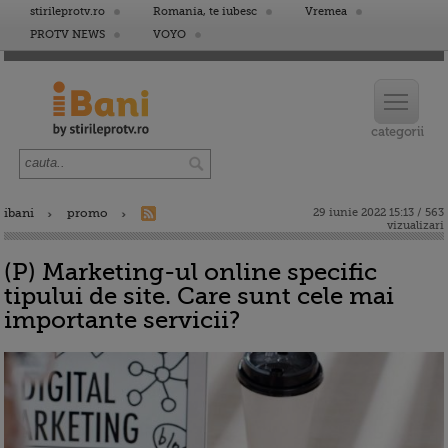
stirileprotv.ro
Romania, te iubesc
Vremea
PROTV NEWS
VOYO
ibani
promo
29 iunie 2022 15:13 / 563
vizualizari
(P) Marketing-ul online specific
tipului de site. Care sunt cele mai
importante servicii?