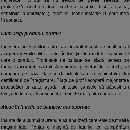
îngheţate, lichidul să nu treacă de pereţii laterali. Se
protejează astfel nu doar mocheta maşinii, ci şi caroseria,
sensibilă la umiditate şi reacţiile unor substanţe cu care intră
în contact.
Cum alegi produsul potrivit
Industria accesoriilor auto s-a dezvoltat atât de mult încât
acoperă nevoile utilizatorilor în funcţie de modelul maşinii pe
care o conduc. Produsele de calitate se pliază perfect pe
forma caroseriei maşinii. Asemenea pieselor de schimb, se
cumpără pe baza datelor de identificare a vehiculului din
certificatul de înregistrare. Piaţa de profil acoperă majoritatea
producătorilor auto, aşadar ai toate şansele să găseşti un
tăviţă dedicată, chiar şi pentru modele mai puţin cunoscute.
Alege în funcţie de bagajele transportate
Înainte de a cumpăra, trebuie să analizezi care este destinaţia
maşinii tale. Pentru o maşină de familie, cu cumpărături