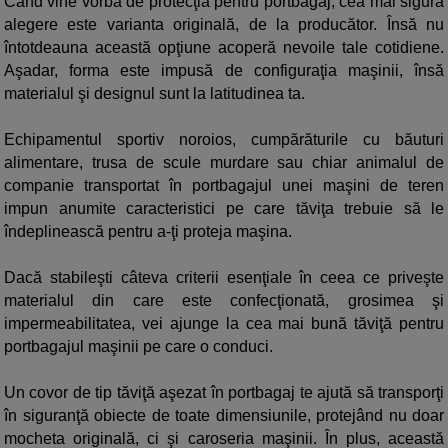
Când vine vorba de protecţia pentru portbagaj, cea mai sigură
alegere este varianta originală, de la producător. Însă nu
întotdeauna această opţiune acoperă nevoile tale cotidiene.
Aşadar, forma este impusă de configuraţia maşinii, însă
materialul şi designul sunt la latitudinea ta.
Echipamentul sportiv noroios, cumpărăturile cu băuturi
alimentare, trusa de scule murdare sau chiar animalul de
companie transportat în portbagajul unei maşini de teren
impun anumite caracteristici pe care tăviţa trebuie să le
îndeplinească pentru a-ţi proteja maşina.
Dacă stabileşti câteva criterii esenţiale în ceea ce priveşte
materialul din care este confecţionată, grosimea şi
impermeabilitatea, vei ajunge la cea mai bună tăviţă pentru
portbagajul maşinii pe care o conduci.
Un covor de tip tăviţă aşezat în portbagaj te ajută să transporţi
în siguranţă obiecte de toate dimensiunile, protejând nu doar
mocheta originală, ci şi caroseria maşinii. În plus, această