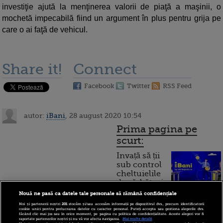
investiţie ajută la menţinerea valorii de piaţă a maşinii, o
mochetă impecabilă fiind un argument în plus pentru grija pe
care o ai faţă de vehicul.
Share it!
Connect
Facebook
Twitter
RSS Feed
autor:
iBani
, 28 august 2020 10:54
Prima pagina pe
scurt:
Invață să ții
sub control
cheltuielile
de sărbători.
Cum
Nouă ne pasă ca datele tale personale să rămână confidențiale
Noi și partenerii noștri
201
stocăm și/sau accesăm informații pe dispozitivul dvs., precum identificatorii
funcționează cardul de
cookie unici pentru prelucrarea datelor cu caracter personal. Puteți accepta sau gestiona alegerile dvs.
făcând clic mai jos sau în orice moment, pe pagina cu politica de confidențialitate. Aceste alegeri vor fi
cumpărături
raportate partenerilor noștri și nu vă vor afecta navigarea.
Mai multe detalii