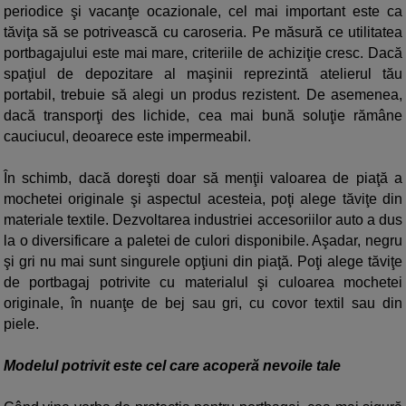
periodice şi vacanţe ocazionale, cel mai important este ca
tăviţa să se potrivească cu caroseria. Pe măsură ce utilitatea
portbagajului este mai mare, criteriile de achiziţie cresc. Dacă
spaţiul de depozitare al maşinii reprezintă atelierul tău
portabil, trebuie să alegi un produs rezistent. De asemenea,
dacă transporţi des lichide, cea mai bună soluţie rămâne
cauciucul, deoarece este impermeabil.
În schimb, dacă doreşti doar să menţii valoarea de piaţă a
mochetei originale şi aspectul acesteia, poţi alege tăviţe din
materiale textile. Dezvoltarea industriei accesoriilor auto a dus
la o diversificare a paletei de culori disponibile. Aşadar, negru
şi gri nu mai sunt singurele opţiuni din piaţă. Poţi alege tăviţe
de portbagaj potrivite cu materialul şi culoarea mochetei
originale, în nuanţe de bej sau gri, cu covor textil sau din
piele.
Modelul potrivit este cel care acoperă nevoile tale