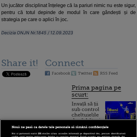
Un jucător disciplinat înțelege că la pariuri nimic nu este sigur,
pentru că totul depinde de modul în care gândești și de
strategia pe care o aplici în joc.
Decizia ONJN Nr.1845 / 12.09.2023
Share it!
Connect
Facebook
Twitter
RSS Feed
Prima pagina pe
scurt:
Invață să ții
sub control
cheltuielile
de sărbători.
Cum
Nouă ne pasă ca datele tale personale să rămână confidențiale
Noi și partenerii noștri
201
stocăm și/sau accesăm informații pe dispozitivul dvs., precum identificatorii
cookie unici pentru prelucrarea datelor cu caracter personal. Puteți accepta sau gestiona alegerile dvs.