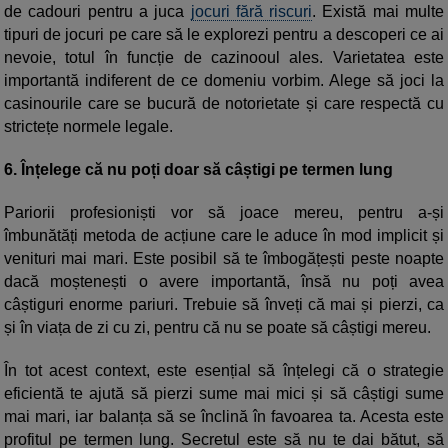
de cadouri pentru a juca
jocuri fără riscuri
. Există mai multe
tipuri de jocuri pe care să le explorezi pentru a descoperi ce ai
nevoie, totul în funcție de cazinooul ales. Varietatea este
importantă indiferent de ce domeniu vorbim. Alege să joci la
casinourile care se bucură de notorietate și care respectă cu
strictețe normele legale.
6. Înțelege că nu poți doar să câștigi pe termen lung
Pariorii profesioniști vor să joace mereu, pentru a-și
îmbunătăți metoda de acțiune care le aduce în mod implicit și
venituri mai mari. Este posibil să te îmbogățești peste noapte
dacă moștenești o avere importantă, însă nu poți avea
câștiguri enorme pariuri. Trebuie să înveți că mai și pierzi, ca
și în viața de zi cu zi, pentru că nu se poate să câștigi mereu.
În tot acest context, este esențial să înțelegi că o strategie
eficientă te ajută să pierzi sume mai mici și să câștigi sume
mai mari, iar balanța să se înclină în favoarea ta. Acesta este
profitul pe termen lung. Secretul este să nu te dai bătut, să