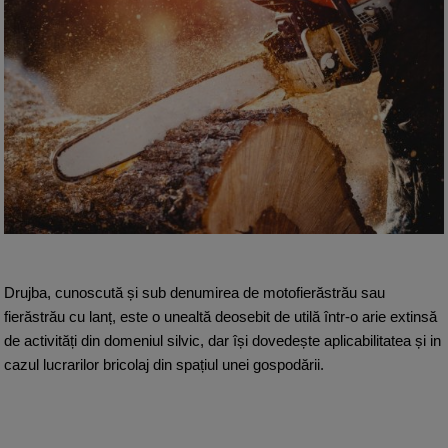
Drujba, cunoscută și sub denumirea de motofierăstrău sau 
fierăstrău cu lanț, este o unealtă deosebit de utilă într-o arie extinsă 
de activități din domeniul silvic, dar își dovedește aplicabilitatea și in 
cazul lucrarilor bricolaj din spațiul unei gospodării.