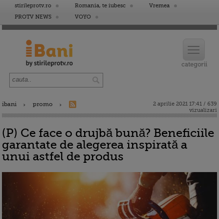
stirileprotv.ro
Romania, te iubesc
Vremea
PROTV NEWS
VOYO
ibani
promo
2 aprilie 2021 17:41 / 639
vizualizari
(P) Ce face o drujbă bună? Beneficiile
garantate de alegerea inspirată a
unui astfel de produs