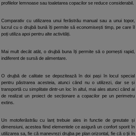
profilelor lemnoase sau toaletarea copacilor se reduce considerabil.
Comparativ cu utilizarea unui ferăstrău manual sau a unui topor, 
lucrul cu o drujbă bună îți permite să economisești timp, pe care îl 
poți utiliza apoi pentru alte activități.  
Mai mult decât atât, o drujbă buna îți permite să o pornești rapid, 
indiferent de sursă de alimentare.
O drujbă de calitate se depozitează în doi pași în locul special 
pentru păstrarea acesteia, atunci când nu o utilizezi, dar se și 
transportă cu simplitate dintr-un loc în altul, mai ales atunci când ai 
de realizat un proiect de secționare a copacilor pe un perimetru 
extins.
Un motoferăstrău cu lanț trebuie ales in functie de greutate și 
dimensiuni, acestea fiind elementele ce asigură un confort sporit în 
utilizarea sa, fie că manevrezi drujba pe plan orizontal, fie că o ții în 