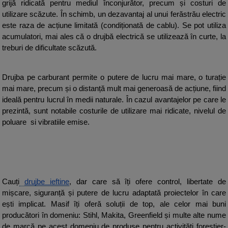
grijă ridicată pentru mediul înconjurător, precum și costuri de 
utilizare scăzute. În schimb, un dezavantaj al unui ferăstrău electric 
este raza de acțiune limitată (condiționată de cablu). Se pot utiliza 
acumulatori, mai ales că o drujbă electrică se utilizează în curte, la 
treburi de dificultate scăzută.
Drujba pe carburant permite o putere de lucru mai mare, o turație 
mai mare, precum și o distanță mult mai generoasă de acțiune, fiind 
ideală pentru lucrul în medii naturale. În cazul avantajelor pe care le 
prezintă, sunt notabile costurile de utilizare mai ridicate, nivelul de 
poluare  si vibratiile emise.
Cauți
drujbe ieftine
, dar care să îți ofere control, libertate de 
mișcare, siguranță și putere de lucru adaptată proiectelor în care 
ești implicat. Masif îți oferă soluții de top, ale celor mai buni 
producători în domeniu: Stihl, Makita, Greenfield și multe alte nume 
de marcă pe acest domeniu de produse pentru activități forestier-