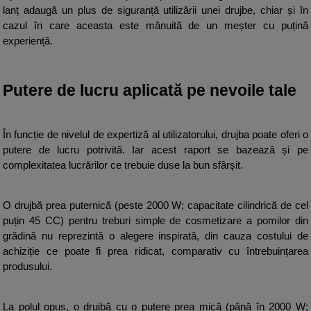
lanț adaugă un plus de siguranță utilizării unei drujbe, chiar și în 
cazul în care aceasta este mânuită de un meșter cu puțină 
experiență.
Putere de lucru aplicată pe nevoile tale
În funcție de nivelul de expertiză al utilizatorului, drujba poate oferi o 
putere de lucru potrivită. Iar acest raport se bazează și pe 
complexitatea lucrărilor ce trebuie duse la bun sfârșit.
O drujbă prea puternică (peste 2000 W; capacitate cilindrică de cel 
puțin 45 CC) pentru treburi simple de cosmetizare a pomilor din 
grădină nu reprezintă o alegere inspirată, din cauza costului de 
achiziție ce poate fi prea ridicat, comparativ cu întrebuințarea 
produsului.
La polul opus, o drujbă cu o putere prea mică (până în 2000 W; 