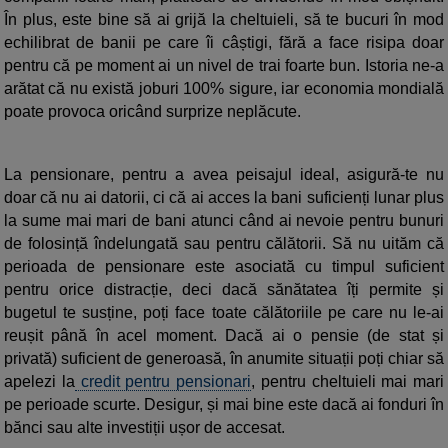
În plus, este bine să ai grijă la cheltuieli, să te bucuri în mod
echilibrat de banii pe care îi câștigi, fără a face risipa doar
pentru că pe moment ai un nivel de trai foarte bun. Istoria ne-a
arătat că nu există joburi 100% sigure, iar economia mondială
poate provoca oricând surprize neplăcute.
La pensionare, pentru a avea peisajul ideal, asigură-te nu
doar că nu ai datorii, ci că ai acces la bani suficienți lunar plus
la sume mai mari de bani atunci când ai nevoie pentru bunuri
de folosință îndelungată sau pentru călătorii. Să nu uităm că
perioada de pensionare este asociată cu timpul suficient
pentru orice distracție, deci dacă sănătatea îți permite și
bugetul te susține, poți face toate călătoriile pe care nu le-ai
reușit până în acel moment. Dacă ai o pensie (de stat și
privată) suficient de generoasă, în anumite situații poți chiar să
apelezi la
credit pentru pensionari
, pentru cheltuieli mai mari
pe perioade scurte. Desigur, și mai bine este dacă ai fonduri în
bănci sau alte investiții ușor de accesat.