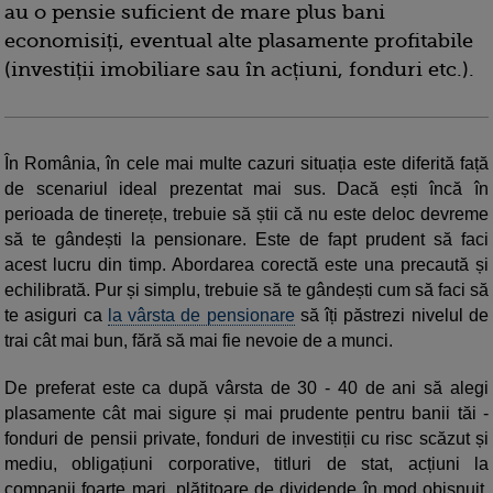
au o pensie suficient de mare plus bani
economisiți, eventual alte plasamente profitabile
(investiții imobiliare sau în acțiuni, fonduri etc.).
În România, în cele mai multe cazuri situația este diferită față
de scenariul ideal prezentat mai sus. Dacă ești încă în
perioada de tinerețe, trebuie să știi că nu este deloc devreme
să te gândești la pensionare. Este de fapt prudent să faci
acest lucru din timp. Abordarea corectă este una precaută și
echilibrată. Pur și simplu, trebuie să te gândești cum să faci să
te asiguri ca
la vârsta de pensionare
să îți păstrezi nivelul de
trai cât mai bun, fără să mai fie nevoie de a munci.
De preferat este ca după vârsta de 30 - 40 de ani să alegi
plasamente cât mai sigure și mai prudente pentru banii tăi -
fonduri de pensii private, fonduri de investiții cu risc scăzut și
mediu, obligațiuni corporative, titluri de stat, acțiuni la
companii foarte mari, plătitoare de dividende în mod obișnuit.