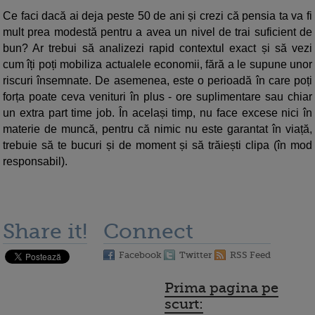
Ce faci dacă ai deja peste 50 de ani și crezi că pensia ta va fi
mult prea modestă pentru a avea un nivel de trai suficient de
bun? Ar trebui să analizezi rapid contextul exact și să vezi
cum îți poți mobiliza actualele economii, fără a le supune unor
riscuri însemnate. De asemenea, este o perioadă în care poți
forța poate ceva venituri în plus - ore suplimentare sau chiar
un extra part time job. În același timp, nu face excese nici în
materie de muncă, pentru că nimic nu este garantat în viață,
trebuie să te bucuri și de moment și să trăiești clipa (în mod
responsabil).
Share it!
Connect
Facebook
Twitter
RSS Feed
Prima pagina pe
scurt: