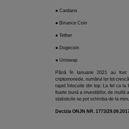
● Cardano
● Binance Coin
● Tether
● Dogecoin
● Uniswap
Până în Ianuarie 2021 au fost 
criptomonede, numărul lor tot crescâ
rapid înlocuite din top. La fel ca l
foarte bună a investițiilor, de multă
statisticile se pot schimba de la minu
Decizia ONJN NR. 1773/29.09.201