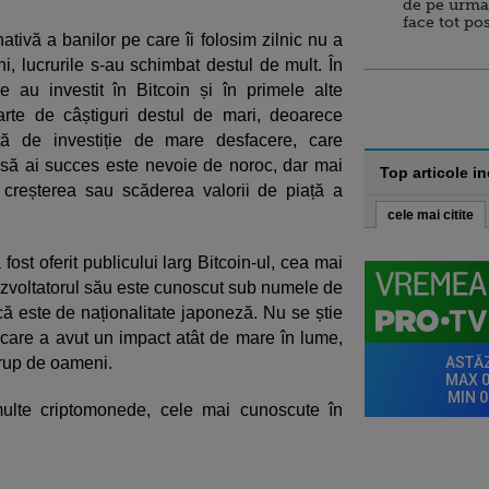
de pe urma
face tot po
ativă a banilor pe care îi folosim zilnic nu a
ni, lucrurile s-au schimbat destul de mult. În
 au investit în Bitcoin și în primele alte
rte de câștiguri destul de mari, deoarece
ță de investiție de mare desfacere, care
 să ai succes este nevoie de noroc, dar mai
Top articole i
 creșterea sau scăderea valorii de piață a
cele mai citite
st oferit publicului larg Bitcoin-ul, cea mai
zvoltatorul său este cunoscut sub numele de
 este de naționalitate japoneză. Nu se știe
care a avut un impact atât de mare în lume,
grup de oameni.
 multe criptomonede, cele mai cunoscute în