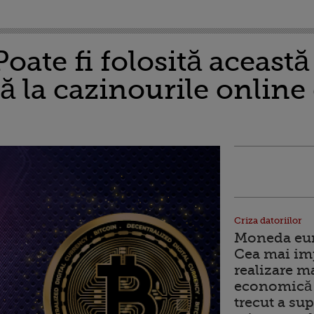
Poate fi folosită această
 la cazinourile online
Criza datoriilor
Moneda euro
Cea mai im
realizare m
economică 
trecut a sup