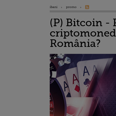
ibani
promo
(P) Bitcoin - 
criptomonedă
România?