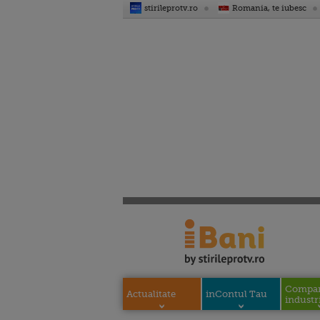
stirileprotv.ro
Romania, te iubesc
Compani
Actualitate
inContul Tau
industri