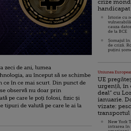
crize mondi
handicapat 
Istorie cu 
vulnerabilă
cauza dator
de la BCE
Șomajul în 
de criză. R
puțini șom
a zeci de ani, lumea
Uniunea Europea
tehnologia, au început să se schimbe
UE pregăte
n ce în ce mai scurt. Din punct de
urgență, în
 se observă nu doar prin
deal” cu Lo
ă pe care le poți folosi, fizic și
ianuarie. 
e tipuri de valută pe care le ai la
vizate: pesc
transportul 
New York T
intrarea în