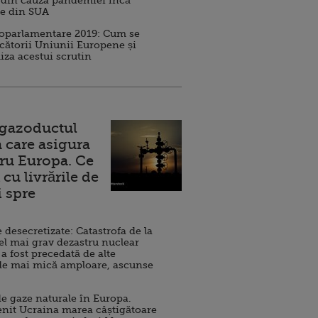
 din cauza pandemiei încă
ve din SUA
roparlamentare 2019: Cum se
cătorii Uniunii Europene și
iza acestui scrutin
 gazoductul
 care asigura
ru Europa. Ce
cu livrările de
i spre
esecretizate: Catastrofa de la
el mai grav dezastru nuclear
 a fost precedată de alte
de mai mică amploare, ascunse
e gaze naturale în Europa.
nit Ucraina marea câștigătoare