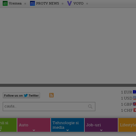
Vremea
PROTV NEWS
VOYO
1 EUR
1 USD
1 GBP
1 CHF
i si
Tehnologie si
Auto
Job-uri
Lifestyl
i
media