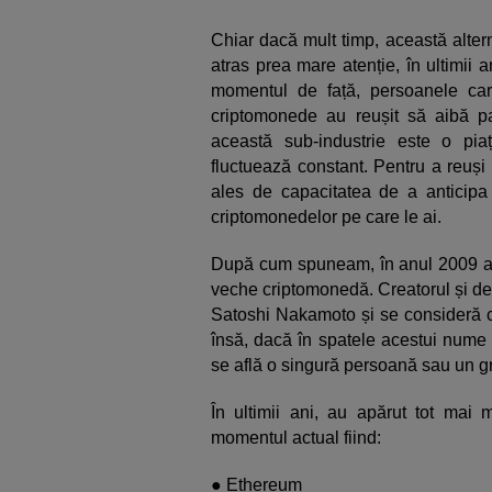
Chiar dacă mult timp, această altern
atras prea mare atenție, în ultimii a
momentul de față, persoanele care
criptomonede au reușit să aibă pa
această sub-industrie este o pia
fluctuează constant. Pentru a reuși
ales de capacitatea de a anticipa
criptomonedelor pe care le ai.
După cum spuneam, în anul 2009 a fo
veche criptomonedă. Creatorul și de
Satoshi Nakamoto și se consideră că
însă, dacă în spatele acestui nume 
se află o singură persoană sau un 
În ultimii ani, au apărut tot mai
momentul actual fiind:
● Ethereum