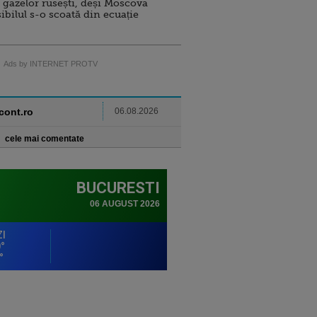
 gazelor rusești, deși Moscova
sibilul s-o scoată din ecuație
Ads by INTERNET PROTV
ncont.ro
06.08.2026
cele mai comentate