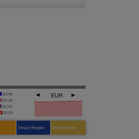
EUR
RON
RON
RON
RON
e
Smart People
Infografice