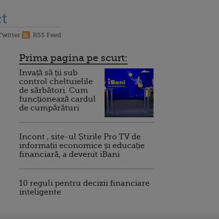
t
Twitter
RSS Feed
Prima pagina pe scurt:
Invață să ții sub
control cheltuielile
de sărbători. Cum
funcționează cardul
de cumpărături
Incont , site-ul Știrile Pro TV de
informații economice și educație
financiară, a devenit iBani
10 reguli pentru decizii financiare
inteligente