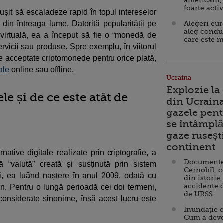
americani,
foarte acti
ușit să escaladeze rapid în topul intereselor
din întreaga lume. Datorită popularității pe
Alegeri eu
aleg condu
 virtuală, ea a început să fie o “monedă de
care este m
ervicii sau produse. Spre exemplu, în viitorul
ie acceptate criptomonede pentru orice plată,
ale
online sau offline.
Ucraina
Explozie la
e și de ce este atât de
din Ucraina
gazele pent
se întâmplă 
gaze ruseșt
continent
ative digitale realizate prin criptografie, a
Documente d
 “valută” creată și susținută prin sistem
Cernobîl, c
i, ea luând naștere în anul 2009, odată cu
din istorie,
accidente 
n. Pentru o lungă perioadă cei doi termeni,
de URSS
 considerate sinonime, însă acest lucru este
Inundație d
Cum a deve