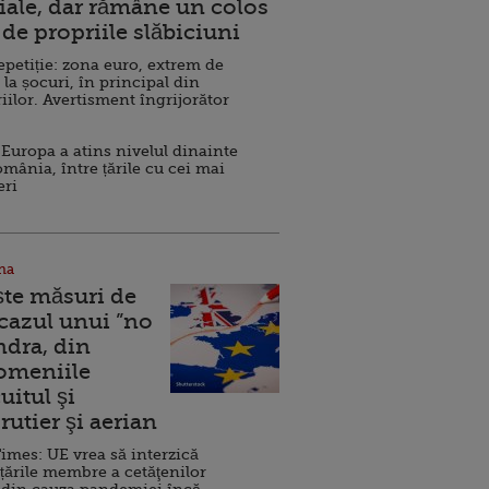
ale, dar rămâne un colos
de propriile slăbiciuni
repetiție: zona euro, extrem de
 la șocuri, în principal din
iilor. Avertisment îngrijorător
Europa a atins nivelul dinainte
omânia, între țările cu cei mai
eri
na
ște măsuri de
 cazul unui ”no
ndra, din
Domeniile
uitul şi
rutier şi aerian
imes: UE vrea să interzică
 țările membre a cetăţenilor