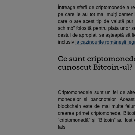
Întreaga sferă de criptomonede a re
pe care le au tot mai mulți oameni 
care o are acest tip de valută pur
schimb” folosită pentru plata unor s
destul de apropiat, se așteaptă să f
inclusiv
la
cazinourile românești leg
Ce sunt criptomonedel
cunoscut Bitcoin-ul?
Criptomonedele sunt un fel de altern
monedelor și bancnotelor. Această
blockchain este de mai multe felur
crearea primei criptomonede, Bitcoi
“criptomonedă” și “Bitcoin” au fost
fals.