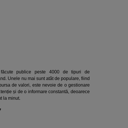
făcute publice peste 4000 de tipuri de
nd. Unele nu mai sunt atât de populare, fiind
a bursa de valori, este nevoie de o gestionare
 atenție și de o informare constantă, deoarece
t la minut.
7