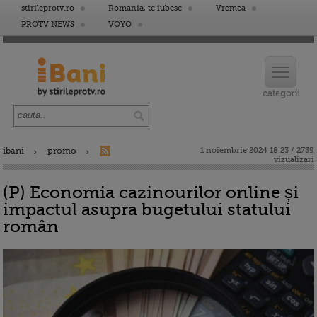
stirileprotv.ro
Romania, te iubesc
Vremea
PROTV NEWS
VOYO
ibani
promo
1 noiembrie 2024 18:23 / 2739
vizualizari
(P) Economia cazinourilor online și
impactul asupra bugetului statului
român