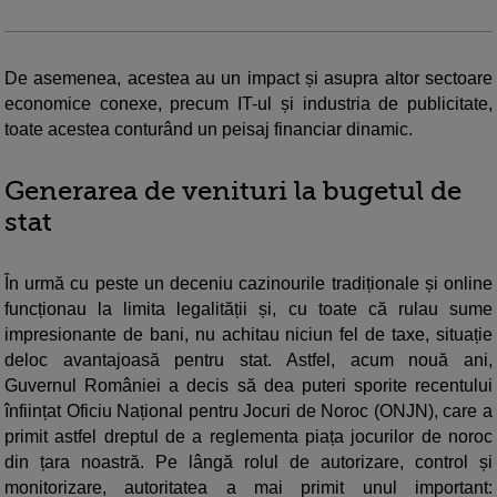
De asemenea, acestea au un impact și asupra altor sectoare
economice conexe, precum IT-ul și industria de publicitate,
toate acestea conturând un peisaj financiar dinamic.
Generarea de venituri la bugetul de
stat
În urmă cu peste un deceniu cazinourile tradiționale și online
funcționau la limita legalității și, cu toate că rulau sume
impresionante de bani, nu achitau niciun fel de taxe, situație
deloc avantajoasă pentru stat. Astfel, acum nouă ani,
Guvernul României a decis să dea puteri sporite recentului
înființat Oficiu Național pentru Jocuri de Noroc (ONJN), care a
primit astfel dreptul de a reglementa piața jocurilor de noroc
din țara noastră. Pe lângă rolul de autorizare, control și
monitorizare, autoritatea a mai primit unul important: