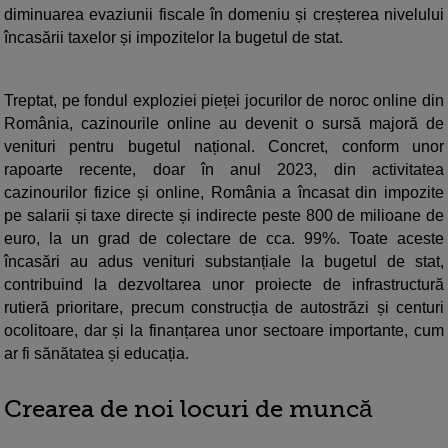
diminuarea evaziunii fiscale în domeniu și creșterea nivelului
încasării taxelor și impozitelor la bugetul de stat.
Treptat, pe fondul exploziei pieței jocurilor de noroc online din
România, cazinourile online au devenit o sursă majoră de
venituri pentru bugetul național. Concret, conform unor
rapoarte recente, doar în anul 2023, din activitatea
cazinourilor fizice și online, România a încasat din impozite
pe salarii și taxe directe și indirecte peste 800 de milioane de
euro, la un grad de colectare de cca. 99%. Toate aceste
încasări au adus venituri substanțiale la bugetul de stat,
contribuind la dezvoltarea unor proiecte de infrastructură
rutieră prioritare, precum construcția de autostrăzi și centuri
ocolitoare, dar și la finanțarea unor sectoare importante, cum
ar fi sănătatea și educația.
Crearea de noi locuri de muncă