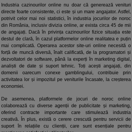
Industria cazinourilor online nu doar că generează venituri
directe foarte consistente, ci este și un mare angajator. Astfel,
potrivit celor mai noi statistici, în industria jocurilor de noroc
din România, inclusiv divizia online, ar exista circa 45 de mii
de angajați. Dacă în privința cazinourilor fizice situația este
destul de clară, în cazul platformelor online realitatea e puțin
mai complicată. Operarea acestor site-uri online necesită o
forță de muncă diversă, înalt calificată, de la programatori și
dezvoltatori de software, până la experți în marketing digital,
analiști de date și suport tehnic. Toți acești angajați, din
domenii oarecum conexe gamblingului, contribuie prin
activitatea lor și impozitul pe veniturile încasate, la creșterea
economiei.
De asemenea, platformele de jocuri de noroc online
colaborează cu diverse agenții de publicitate și marketing,
oferind contracte importante care stimulează industria
creativă. În plus, există o cerere crescută pentru servicii de
suport în relațiile cu clienții, care sunt esențiale pentru