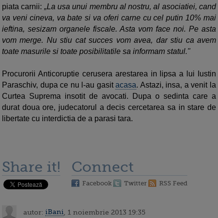
piata carnii:
La usa unui membru al nostru, al asociatiei, cand
va veni cineva, va bate si va oferi carne cu cel putin 10% mai
ieftina, sesizam organele fiscale. Asta vom face noi. Pe asta
vom merge. Nu stiu cat succes vom avea, dar stiu ca avem
toate masurile si toate posibilitatile sa informam statul."
Procurorii Anticoruptie cerusera arestarea in lipsa a lui Iustin
Paraschiv, dupa ce nu l-au gasit
acasa
. Astazi, insa, a venit la
Curtea Suprema insotit de avocati. Dupa o sedinta care a
durat doua ore, judecatorul a decis cercetarea sa in stare de
libertate cu interdictia de a parasi tara.
Share it!
Connect
Facebook
Twitter
RSS Feed
autor:
iBani
, 1 noiembrie 2013 19:35