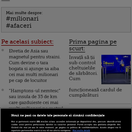
Mai multe despre:
#milionari
#afaceri
Pe acelasi subiect:
Prima pagina pe
scurt:
Elvetia de Asia sau
magnetul pentru straini.
Invață să ții
Cum devine o tara
sub control
cheltuielile
bogata si ajunge sa aiba
de sărbători.
cei mai multi milionari
Cum
pe cap de locuitor
funcționează cardul de
“Hamptons-ul nemtesc”
cumpărături
sau insula de 35 de km
care gazduieste cei mai
multi milionari pe metrul
Incont , site-ul Știrile Pro
patrat
Nouă ne pasă ca datele tale personale să rămână confidențiale
TV de informații
economice și educație
Noi și partenerii noștri
201
stocăm și/sau accesăm informații pe dispozitivul dvs., precum identificatorii
Au ajuns milionari
cookie unici pentru prelucrarea datelor cu caracter personal. Puteți accepta sau gestiona alegerile dvs.
financiară, a devenit iBani
făcând clic mai jos sau în orice moment, pe pagina cu politica de confidențialitate. Aceste alegeri vor fi
inainte de varsta
raportate partenerilor noștri și nu vă vor afecta navigarea.
Mai multe detalii