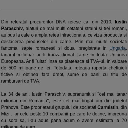
Din referatul procurorilor DNA reiese ca, din 2010,
Iustin
Paraschiv
, alaturi de mai multi cetateni straini si trei romani,
au pus la cale o ampla retea infractionala, ce viza productia si
desfacerea produselor din carne. Prin mai multe societati
fantoma, sapte romanesti si doua inregistrate in
Ungaria
,
tanarul milionar ar fi tranzactionat carne in toata Uniunea
Europeana. Ar fi "uitat" insa sa plateasca si TVA-ul, in valoare
de 500 milioane de lei. Totodata, reteaua raporta cheltuieli
fictive si obtinea fara drept, sume de bani cu titlu de
rambursari de TVA.
La 34 de ani, Iustin Paraschiv, supranumit si "cel mai tanar
milionar din Romania", este cel mai bogat om din judetul
Prahova. Este proprietarul grupului de societati
Carmistin
, din
Mizil, iar cele peste 10 companii pe care le detine, impreuna
cu sora sa, i-au adus pana acum o avere estimata la 70
milioane de euro.