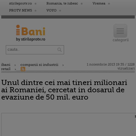
stirileprotv.ro
Romania, te iubesc
Vremea
PROTV NEWS
VOYO
ibani
companii si industrii
1 noiembrie 2013 19:35 / 1228
vizualizari
retail
Unul dintre cei mai tineri milionari
ai Romaniei, cercetat in dosarul de
evaziune de 50 mil. euro