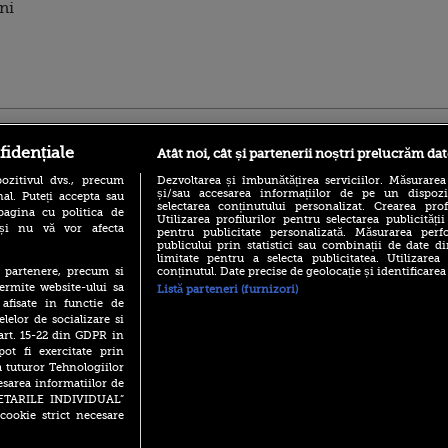
ni
ro
foodstory.ro
Procinema.ro
fidențiale
Atât noi, cât și partenerii noștri prelucrăm dat
ozitivul dvs., precum
Dezvoltarea și îmbunătățirea serviciilor. Măsurarea
și/sau accesarea informațiilor de pe un dispoziti
al. Puteți accepta sau
selectarea conținutului personalizat. Crearea prof
pagina cu politica de
Utilizarea profilurilor pentru selectarea publicității
i și nu vă vor afecta
pentru publicitate personalizată. Măsurarea perfo
publicului prin statistici sau combinații de date di
limitate pentru a selecta publicitatea. Utilizarea
conținutul. Date precise de geolocație și identificarea
te partenere, precum si
(P) Descoperă Lumea
Emoții intense pe
ermite website-ului sa
Listă parteneri (furnizori)
Evenimentelor din România
Sebastian Stan! Iub
 afisate in functie de
cu Transilvania Events!
Annabelle, l-a făcu
elelor de socializare si
(P) Raku, gaming intens și o
 art. 15-22 din GDPR in
Din 14 septembrie
pauză binemeritată cu...
Popescu revine în 
pot fi exercitate prin
pizza Guseppe
principal la Pro T
a tuturor Tehnologiilor
(P) Poți folosi bonurile de
esarea informatiilor de
La 88 de ani și du
masă pentru a comanda
SETARILE INDIVIDUAL”
carieră fabuloasă î
mâncare acasă? Lista
cookie strict necesare
Anthony Hopkins 
aplicațiilor care le acceptă
lansează oficial î