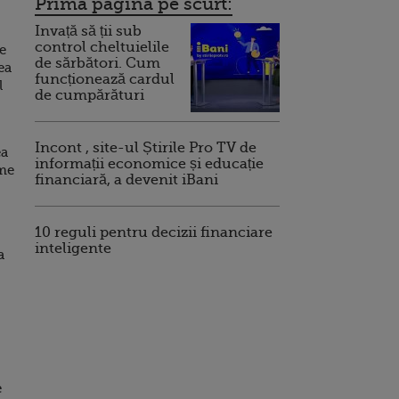
Prima pagina pe scurt:
Invață să ții sub
control cheltuielile
e
de sărbători. Cum
ea
funcționează cardul
l
de cumpărături
Incont , site-ul Știrile Pro TV de
ea
informații economice și educație
ume
financiară, a devenit iBani
10 reguli pentru decizii financiare
inteligente
a
e