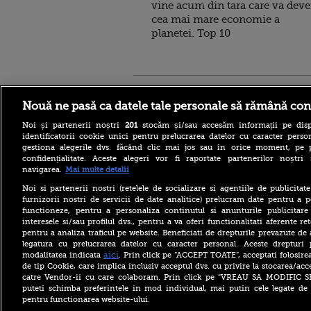
vine acum din tara care va deve
cea mai mare economie a
planetei. Top 10
Stirileprotv.ro
ilike-it.
Nouă ne pasă ca datele tale personale să rămână con
Noi și partenerii noștri
201
stocăm și/sau accesăm informații pe disp
identificatorii cookie unici pentru prelucrarea datelor cu caracter person
gestiona alegerile dvs. făcând clic mai jos sau în orice moment, pe 
confidențialitate. Aceste alegeri vor fi raportate partenerilor noștr
navigarea.
Mai multe detalii
Nivelul scăzut al Dunării a
Noi si partenerii nostri (retelele de socializare si agentiile de publicita
scos la iveală fundațiile
furnizorii nostri de servicii de date analitice) prelucram date pentru a p
unui pod roman vechi de
functioneze, pentru a personaliza continutul si anunturile publicitare
aproape 1.700 de ani. FOTO
interesele si/sau profilul dvs., pentru a va oferi functionalitati aferente ret
pentru a analiza traficul pe website. Beneficiati de drepturile prevazute de
Bacteria care „mănâncă”
țesuturile a provocat
legatura cu prelucrarea datelor cu caracter personal. Aceste drepturi 
moartea a cinci persoane în
aici
modalitatea indicata
. Prin click pe “ACCEPT TOATE”, acceptati folosire
acest an, anunță autoritățile
de tip Cookie, care implica inclusiv acceptul dvs. cu privire la stocarea/acc
catre Vendor-ii cu care colaboram. Prin click pe “VREAU SA MODIFIC 
Bolojan, înaintea ratingului
puteti schimba preferintele in mod individual, mai putin cele legate de 
de țară Moody’s: Am fost
pentru functionarea website-ului.
cinstiți cu românii, am
muncit din greu. Alianța