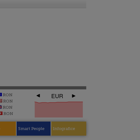
EUR
RON
RON
RON
RON
e
Smart People
Infografice