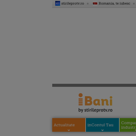
stirileprotv.ro
Romania, te iubesc
Compani
Actualitate
inContul Tau
industri