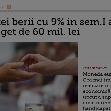
ei berii cu 9% in sem.I
get de 60 mil. lei
Criza datoriilor
Moneda euro
Cea mai im
realizare m
economică 
trecut a sup
crize mondi
handicapat 