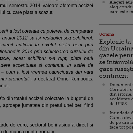
Alegeri eu
rimul semestru 2014, valoare aferenta accizei
aleg condu
care este m
ui cu care piata a scazut.
berii a fost corelata cu puterea de cumparare
Ucraina
l anului 2012 sa isi restabileasca echilibrul.
Explozie la
enit artificial la nivelul pietei berii prin
din Ucraina
ntinuand in 2014 prin schimbarea cursului de
gazele pent
axe, acest echilibru s-a rupt, piata berii
se întâmplă 
adere accentuata si continua. In astfel de
gaze ruseșt
ral – cum a fost vremea capricioasa din vara
continent
mai pronuntat"
, a declarat Onno Rombouts,
Documente d
aniei.
Cernobîl, c
din istorie,
0% din totalul accizei colectate la bugetul de
accidente 
de URSS
e, aproape jumatate din pretul unei beri fiind
Inundație d
Cum a deve
de pe urma
arde de euro, sectorul berii asigura direct si
face tot po
ri de munca pentru romani.