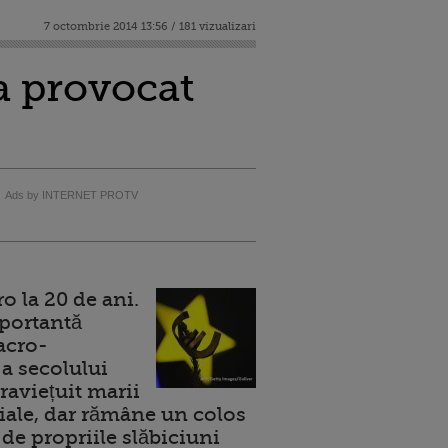
7 octombrie 2014 13:56 / 181 vizualizari
 a provocat
Ads by INTERNET PROTV
 la 20 de ani.
portantă
acro-
a secolului
raviețuit marii
ale, dar rămâne un colos
de propriile slăbiciuni