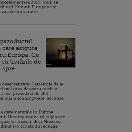
roparlamentare 2019: Cum se
cătorii Uniunii Europene și
iza acestui scrutin
 gazoductul
 care asigura
ru Europa. Ce
cu livrările de
i spre
esecretizate: Catastrofa de la
el mai grav dezastru nuclear
 a fost precedată de alte
de mai mică amploare, ascunse
e gaze naturale în Europa.
nit Ucraina marea câștigătoare
 gazelor rusești, deși Moscova
sibilul s-o scoată din ecuație