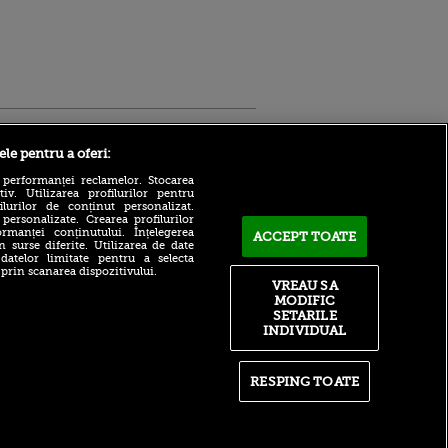
Sport.ro
ele pentru a oferi:
 performanței reclamelor. Stocarea
v. Utilizarea profilurilor pentru
ilurilor de conținut personalizat.
 personalizate. Crearea profilurilor
rmanței conținutului. Înțelegerea
ACCEPT TOATE
n surse diferite. Utilizarea de date
 datelor limitate pentru a selecta
 prin scanarea dispozitivului.
Cele trei motive pentru care
ntru
VREAU SA
Rodri a refuzat-o pe Real
ita lui,
MODIFIC
Madrid pentru Barcelona
t tată!
SETARILE
Vine la CFR Cluj?! Edi
INDIVIDUAL
, Adela
Iordănescu i-a dat
rol
răspunsul pe loc lui Ioan
V
Varga
RESPING TOATE
pă o
Numărul 11 mondial explică
n film, Sir
unde greșește WTA: „Scade
se
nivelul de joc!”
n muzică