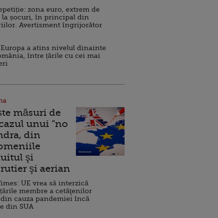
repetiție: zona euro, extrem de
 la șocuri, în principal din
iilor. Avertisment îngrijorător
Europa a atins nivelul dinainte
omânia, între țările cu cei mai
eri
na
ște măsuri de
 cazul unui ”no
ndra, din
Domeniile
uitul şi
rutier şi aerian
imes: UE vrea să interzică
 țările membre a cetăţenilor
 din cauza pandemiei încă
ve din SUA