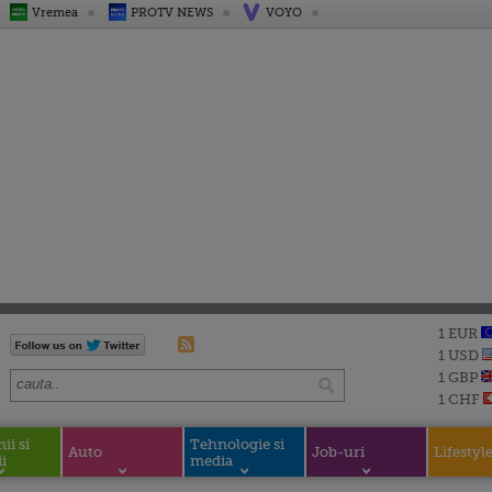
Vremea
PROTV NEWS
VOYO
1 EUR
1 USD
1 GBP
1 CHF
i si
Tehnologie si
Auto
Job-uri
Lifestyl
i
media