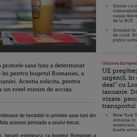
Istorie cu 
vulnerabilă
cauza dator
de la BCE
Șomajul în 
de criză. R
puțini șom
Uniunea Europea
n primele sase luni a determinat
UE pregăte
e lei pentru bugetul Romaniei, a
urgență, în
aniei. Acestia solicita, pentru
deal” cu Lo
la un nivel minim de acciza.
ianuarie. 
vizate: pesc
transportul 
New York T
milioane de hectolitri in primele sase luni din
intrarea în
ata aceeasi perioada a anului trecut.
americani,
foarte acti
i, berarii estimeaza ca bugetul Romaniei a