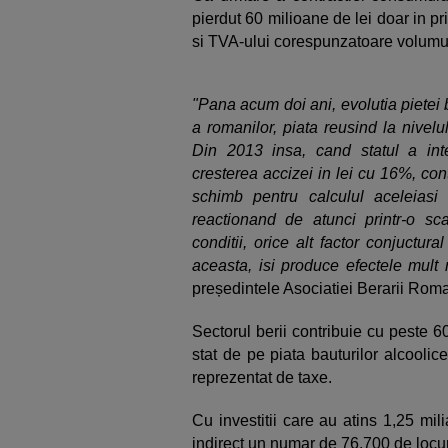
pierdut 60 milioane de lei doar in p
si TVA-ului corespunzatoare volumul
"Pana acum doi ani, evolutia pietei 
a romanilor, piata reusind la nivelu
Din 2013 insa, cand statul a interv
cresterea accizei in lei cu 16%, co
schimb pentru calculul aceleiasi t
reactionand de atunci printr-o sc
conditii, orice alt factor conjuctu
aceasta, isi produce efectele mult 
președintele Asociatiei Berarii Rom
Sectorul berii contribuie cu peste 6
stat de pe piata bauturilor alcoolic
reprezentat de taxe.
Cu investitii care au atins 1,25 mili
indirect un numar de 76.700 de locu