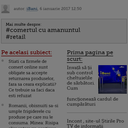
autor:
iBani
, 6 ianuarie 2017 12:50
Mai multe despre:
#comertul cu amanuntul
#retail
Pe acelasi subiect:
Prima pagina pe
scurt:
Stiati ca firmele de
comert online sunt
Invață să ții
obligate sa accepte
sub control
cheltuielile
returnarea produselor,
de sărbători.
fara sa ceara explicatii?
Cum
Ce trebuie sa faci daca
esti refuzat
funcționează cardul de
cumpărături
Romanii, obisnuiti sa-si
umple frigiderele cu
produse pe care nu le
Incont , site-ul Știrile Pro
consuma. Minea: Risipa
TV de informații