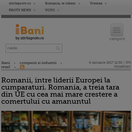
stirileprotv.ro
Romania, te iubesc
Vremea
PROTV NEWS
VOYO
ibani
companii si industrii
6 ianuarie 2017 12:50 / 375
vizualizari
retail
Romanii, intre liderii Europei la
cumparaturi. Romania, a treia tara
din UE cu cea mai mare crestere a
comertului cu amanuntul