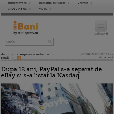
stirileprotv.ro
Romania, te iubesc
Vremea
PROTV NEWS
VOYO
ibani
companii si industrii
21 iulie 2015 15:42 / 695
vizualizari
retail
Dupa 12 ani, PayPal s-a separat de
eBay si s-a listat la Nasdaq