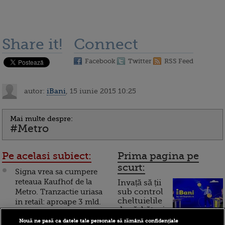
Share it!
Connect
Facebook
Twitter
RSS Feed
autor:
iBani
, 15 iunie 2015 10:25
Mai multe despre:
#Metro
Pe acelasi subiect:
Prima pagina pe
scurt:
Signa vrea sa cumpere
reteaua Kaufhof de la
Invață să ții
Metro. Tranzactie uriasa
sub control
cheltuielile
in retail: aproape 3 mld.
de sărbători.
euro
Cum
Nouă ne pasă ca datele tale personale să rămână confidențiale