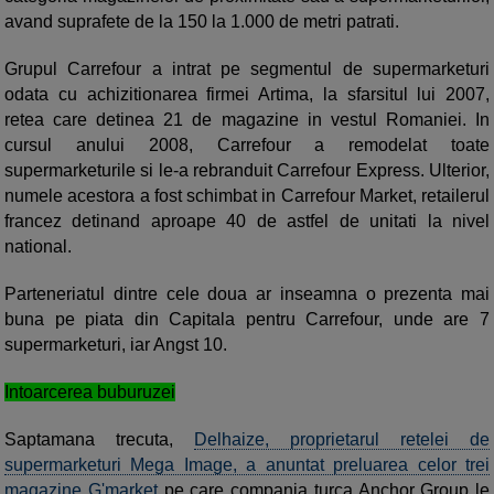
avand suprafete de la 150 la 1.000 de metri patrati.
Grupul Carrefour a intrat pe segmentul de supermarketuri
odata cu achizitionarea firmei Artima, la sfarsitul lui 2007,
retea care detinea 21 de magazine in vestul Romaniei. In
cursul anului 2008, Carrefour a remodelat toate
supermarketurile si le-a rebranduit Carrefour Express. Ulterior,
numele acestora a fost schimbat in Carrefour Market, retailerul
francez detinand aproape 40 de astfel de unitati la nivel
national.
Parteneriatul dintre cele doua ar inseamna o prezenta mai
buna pe piata din Capitala pentru Carrefour, unde are 7
supermarketuri, iar Angst 10.
Intoarcerea buburuzei
Saptamana trecuta,
Delhaize, proprietarul retelei de
supermarketuri Mega Image, a anuntat preluarea celor trei
magazine G'market
pe care compania turca Anchor Group le