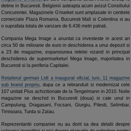
detine in Bucuresti. Belgienii asteapta acum avizul Consiliului
Concurentei. Magazinele G'market sunt amplasate in centrele
comerciale Plaza Romania, Bucuresti Mall si Colentina si au
o suprafata totala de vanzare de 6.436 metri patrati.
Compania Mega Image a anuntat ca investeste in acest an
circa 50 de milioane de euro in deschiderea a unui depozit si
a 23 de magazine, expansiunea retelei vizand in principal
deschiderea de supermarketuri Mega Image, majoritatea in
Bucuresti si la periferia Capitalei.
Retailerul german Lidl a inaugurat oficial, luni, 11 magazine
sub brand propriu
, dupa ce a rebranduit si modernizat cele
107 unitati Plus achizitionate de la Tengelmann in 2010. Noile
magazine se deschid in Bucuresti (doua) si cate unul in
Campulung, Dragasani, Focsani, Giurgiu, Pitesti, Selimbar,
Timisoara, Turda si Zalau.
Reprezentantii companiei nu au dorit sa dea detalii despre
valoarea investitiei si nici despre planurile de extindere pentru