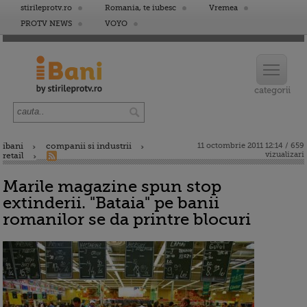
stirileprotv.ro
Romania, te iubesc
Vremea
PROTV NEWS
VOYO
ibani
companii si industrii
11 octombrie 2011 12:14 / 659
vizualizari
retail
Marile magazine spun stop
extinderii. "Bataia" pe banii
romanilor se da printre blocuri