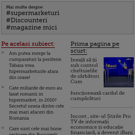
Mai multe despre:
#supermarketuri
#Discounteri
#magazine mici
Pe acelasi subiect:
Prima pagina pe
scurt:
Am putea merge la
cumparaturi la periferie.
Invață să ții
Tabara vrea
sub control
cheltuielile
hipermarketurile afara
de sărbători.
din orase!
Cum
Cate miliarde de euro au
funcționează cardul de
lasat romanii in
cumpărături
hipermarket, in 2010?
Secretul uneia dintre cele
mai mari afaceri din
Incont , site-ul Știrile Pro
Romania
TV de informații
economice și educație
Care sunt cele mai bune
financiară, a devenit iBani
sectoare din Bucuresti