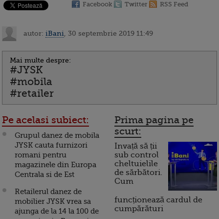
Facebook
Twitter
RSS Feed
autor:
iBani
, 30 septembrie 2019 11:49
Mai multe despre:
#JYSK
#mobila
#retailer
Pe acelasi subiect:
Prima pagina pe
scurt:
Grupul danez de mobila
JYSK cauta furnizori
Invață să ții
romani pentru
sub control
cheltuielile
magazinele din Europa
de sărbători.
Centrala si de Est
Cum
Retailerul danez de
funcționează cardul de
mobilier JYSK vrea sa
cumpărături
ajunga de la 14 la 100 de