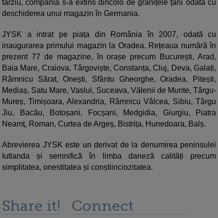
târziu, compania s-a extins dincolo de granițele țării odată cu
deschiderea unui magazin în Germania.
JYSK a intrat pe piața din România în 2007, odată cu
inaugurarea primului magazin la Oradea. Rețeaua numără în
prezent 77 de magazine, în orașe precum București, Arad,
Baia Mare, Craiova, Târgoviște, Constanța, Cluj, Deva, Galați,
Râmnicu Sărat, Onești, Sfântu Gheorghe, Oradea, Pitești,
Mediaș, Satu Mare, Vaslui, Suceava, Vălenii de Munte, Târgu-
Mureș, Timișoara, Alexandria, Râmnicu Vâlcea, Sibiu, Târgu
Jiu, Bacău, Botoșani, Focșani, Medgidia, Giurgiu, Piatra
Neamț, Roman, Curtea de Argeș, Bistrița, Hunedoara, Balș.
Abrevierea JYSK este un derivat de la denumirea peninsulei
Iutlanda și semnifică în limba daneză calități precum
simplitatea, onestitatea și conștiinciozitatea.
Share it!
Connect