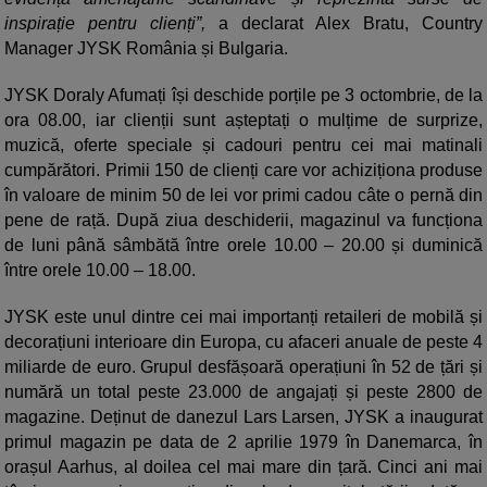
inspirație pentru clienți”,
a declarat Alex Bratu, Country
Manager JYSK România și Bulgaria.
JYSK Doraly Afumați își deschide porțile pe 3 octombrie, de la
ora 08.00, iar clienții sunt așteptați o mulțime de surprize,
muzică, oferte speciale și cadouri pentru cei mai matinali
cumpărători. Primii 150 de clienți care vor achiziționa produse
în valoare de minim 50 de lei vor primi cadou câte o pernă din
pene de rață. După ziua deschiderii, magazinul va funcționa
de luni până sâmbătă între orele 10.00 – 20.00 și duminică
între orele 10.00 – 18.00.
JYSK este unul dintre cei mai importanți retaileri de mobilă și
decorațiuni interioare din Europa, cu afaceri anuale de peste 4
miliarde de euro. Grupul desfășoară operațiuni în 52 de țări și
numără un total peste 23.000 de angajați și peste 2800 de
magazine. Deținut de danezul Lars Larsen, JYSK a inaugurat
primul magazin pe data de 2 aprilie 1979 în Danemarca, în
orașul Aarhus, al doilea cel mai mare din țară. Cinci ani mai