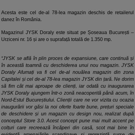
Acesta este cel de-al 78-lea magazin deschis de retailerul
danez în România.
Magazinul JYSK Doraly este situat pe Șoseaua București –
Urziceni nr. 16 și are o suprafață totală de 1.350 mp.
“JYSK se află în plin proces de expansiune, care continuă și
în această toamnă cu deschiderea unui nou magazin. JYSK
Doraly Afumați va fi cel de-al nouălea magazin din zona
Capitalei și cel de-al 78-lea magazin JYSK din țară. Ne dorim
să fim cât mai aproape de clienți, iar odată cu inaugurarea
JYSK Doraly ajungem într-o zonă neacoperită până acum, în
Nord-Estul Bucureștiului. Clienții care ne vor vizita cu ocazia
inaugurării vor găsi la noi oferte foarte bune, prețuri speciale
de deschidere și un magazin cu design nou, realizat după
conceptul Store 3.0. Acest concept pune mai mult accent pe
colțuri care recreează încăperi din casă, scot mai bine în
evidență amenajările scandinave și reprezintă surse de