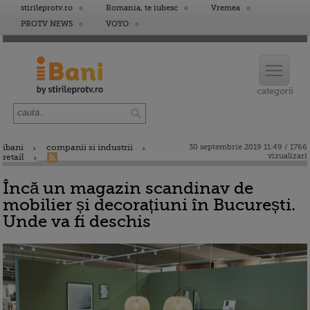
stirileprotv.ro
Romania, te iubesc
Vremea
PROTV NEWS
VOYO
ibani
companii si industrii
30 septembrie 2019 11:49 / 1766
vizualizari
retail
Încă un magazin scandinav de
mobilier și decorațiuni în București.
Unde va fi deschis