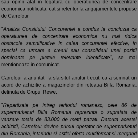
sau opinii atat in legatura cu operatiunea de concentrare
economica notificata, cat si referitor la angajamentele propuse
de Carrefour.
"
Analiza Consiliului Concurentei a condus la concluzia ca
operatiunea de concentrare economica nu mai ridica
obstacole semnificative in calea concurentei efective, in
special ca urmare a crearii sau consolidarii unei pozitii
dominante pe pietele relevante identificate"
, se mai
mentioneaza in comunicat.
Carrefour a anuntat, la sfarsitul anului trecut, ca a semnat un
acord de achizitie a magazinelor din reteaua Billa Romania,
detinuta de Grupul Rewe.
"
Repartizate pe intreg teritoriul romanesc, cele 86 de
supermarketuri Billa Romania reprezinta o suprafata de
vanzare totala de 83.000 de metri patrati. Datorita acestei
achizitii, Carrefour devine primul operator de supermarketuri
din Romania, intarindu-si astfel oferta multiformat si mergand