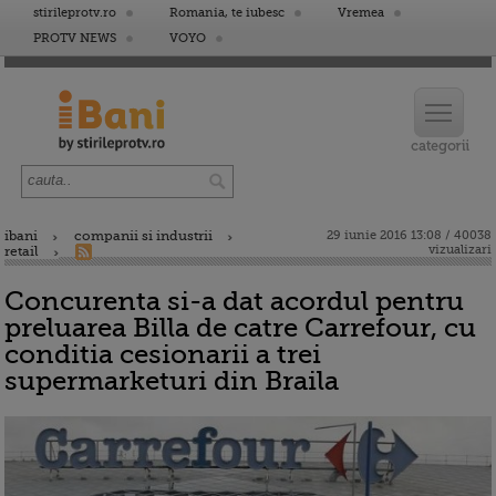
stirileprotv.ro
Romania, te iubesc
Vremea
PROTV NEWS
VOYO
ibani
companii si industrii
29 iunie 2016 13:08 / 40038
vizualizari
retail
Concurenta si-a dat acordul pentru
preluarea Billa de catre Carrefour, cu
conditia cesionarii a trei
supermarketuri din Braila