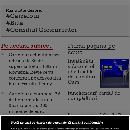
Mai multe despre:
#Carrefour
#Billa
#Consiliul Concurentei
Pe acelasi subiect:
Prima pagina pe
scurt:
Carrefour achizitioneaza
reteaua de 86 de
Invață să ții
supermarketuri Billa in
sub control
cheltuielile
Romania. Rewe se va
de sărbători.
concentra pe dezvoltarea
Cum
business-ului Penny
funcționează cardul de
Carrefour a cumparat 36
cumpărături
de hypermarketuri in
Spania pentru 205
milioane de euro
Incont , site-ul Știrile Pro
TV de informații
Carrefour mareste
Nouă ne pasă ca datele tale personale să rămână confidențiale
economice și educație
salariile angajatilor.
Noi și partenerii noștri
201
stocăm și/sau accesăm informații pe dispozitivul dvs., precum identificatorii