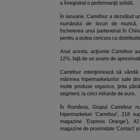
a înregistrat o performanţă solidă.
În ianuarie, Carrefour a dezvăluit u
numărului de locuri de muncă, m
încheierea unui parteneriat în China
pentru a putea concura cu distribuit
Anul acesta, acţiunile Carrefour a
12%, faţă de un avans de aproximativ
Carrefour intenţionează să vând
mărimea hipermarketurilor sale di
multe produse organice, ţinta până 
segment, la cinci miliarde de euro.
În România, Grupul Carrefour n
hipermarketuri 'Carrefour', 218 s
magazine 'Express Orange'), 42
magazine de proximitate 'Contact' ş