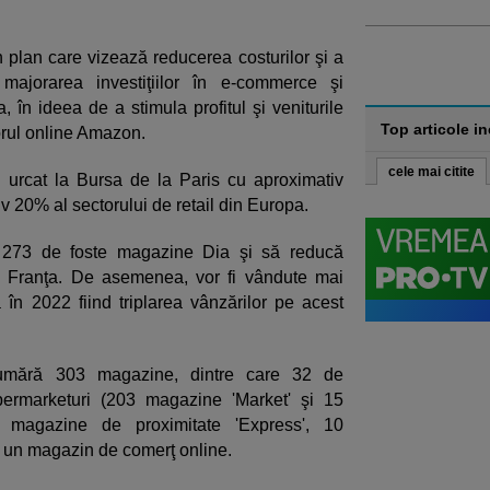
n plan care vizează reducerea costurilor şi a
ajorarea investiţiilor în e-commerce şi
, în ideea de a stimula profitul şi veniturile
Top articole i
orul online Amazon.
cele mai citite
u urcat la Bursa de la Paris cu aproximativ
 20% al sectorului de retail din Europa.
ă 273 de foste magazine Dia şi să reducă
n Franţa. De asemenea, vor fi vândute mai
în 2022 fiind triplarea vânzărilor pe acest
umără 303 magazine, dintre care 32 de
upermarketuri (203 magazine 'Market' şi 15
 magazine de proximitate 'Express', 10
i un magazin de comerţ online.