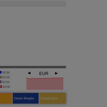
EUR
RON
RON
RON
RON
e
Smart People
Infografice