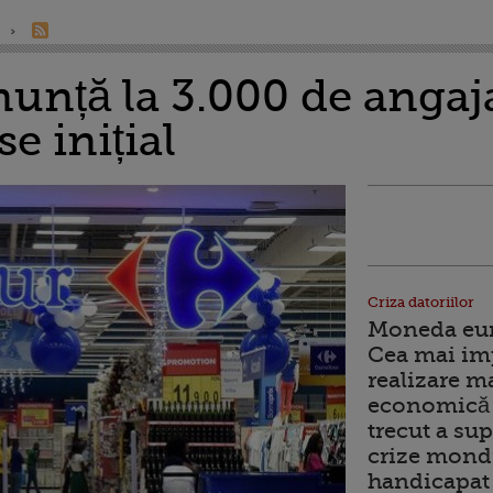
unță la 3.000 de angaja
e inițial
Criza datoriilor
Moneda euro
Cea mai im
realizare m
economică 
trecut a sup
crize mondi
handicapat 