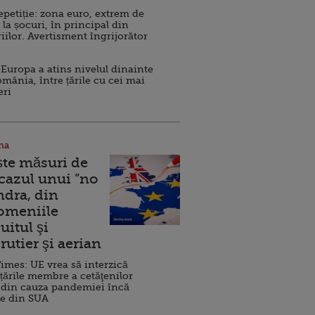
repetiție: zona euro, extrem de
 la șocuri, în principal din
iilor. Avertisment îngrijorător
Europa a atins nivelul dinainte
omânia, între țările cu cei mai
eri
na
ște măsuri de
 cazul unui ”no
ndra, din
Domeniile
uitul şi
rutier şi aerian
imes: UE vrea să interzică
 țările membre a cetăţenilor
 din cauza pandemiei încă
ve din SUA