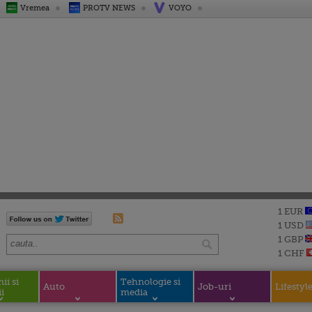
Vremea
PROTV NEWS
VOYO
1 EUR
1 USD
1 GBP
1 CHF
i si
Tehnologie si
Auto
Job-uri
Lifestyl
i
media