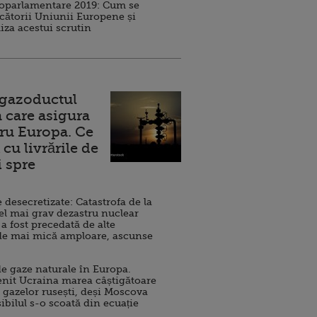
roparlamentare 2019: Cum se
cătorii Uniunii Europene și
iza acestui scrutin
 gazoductul
 care asigura
ru Europa. Ce
cu livrările de
i spre
esecretizate: Catastrofa de la
el mai grav dezastru nuclear
 a fost precedată de alte
de mai mică amploare, ascunse
e gaze naturale în Europa.
nit Ucraina marea câștigătoare
 gazelor rusești, deși Moscova
sibilul s-o scoată din ecuație