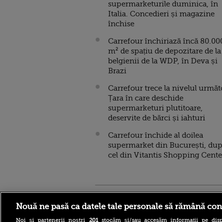
supermarketurile duminica, în
Italia. Concedieri și magazine
închise
Carrefour închiriază încă 80.00
m² de spațiu de depozitare de la
belgienii de la WDP, în Deva și
Brazi
Carrefour trece la nivelul următ
Țara în care deschide
supermarketuri plutitoare,
deservite de bărci și iahturi
Carrefour închide al doilea
supermarket din București, du
cel din Vitantis Shopping Cente
Stirileprotv.ro
ilike-it.
Nouă ne pasă ca datele tale personale să rămână con
Noi și partenerii noștri
201
stocăm și/sau accesăm informații pe disp