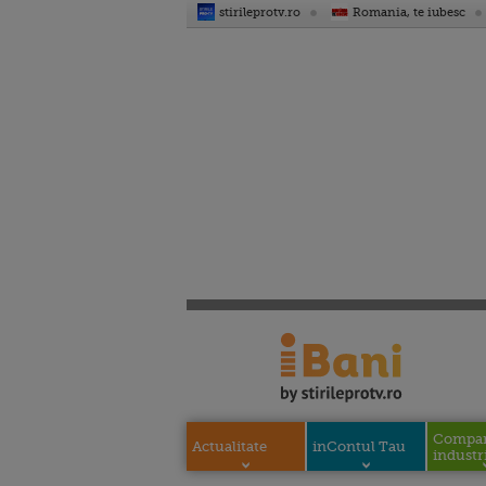
stirileprotv.ro
Romania, te iubesc
Compani
Actualitate
inContul Tau
industri