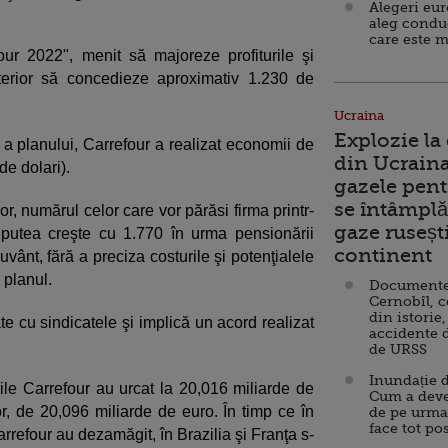
Alegeri eu
aleg condu
care este m
our 2022", menit să majoreze profiturile şi
terior să concedieze aproximativ 1.230 de
Ucraina
Explozie la
a planului, Carrefour a realizat economii de
din Ucraina
de dolari).
gazele pent
se întâmplă 
r, numărul celor care vor părăsi firma printr-
gaze ruseșt
putea creşte cu 1.770 în urma pensionării
continent
uvânt, fără a preciza costurile şi potenţialele
 planul.
Documente d
Cernobîl, c
din istorie,
te cu sindicatele şi implică un acord realizat
accidente 
de URSS
Inundație d
rile Carrefour au urcat la 20,016 miliarde de
Cum a deve
lor, de 20,096 miliarde de euro. În timp ce în
de pe urma
face tot po
arrefour au dezamăgit, în Brazilia şi Franţa s-