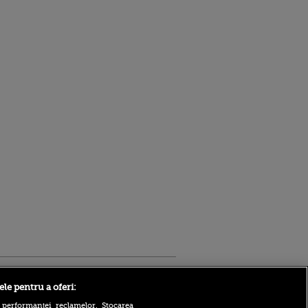
Sport.ro
ele pentru a oferi:
 performanței reclamelor. Stocarea