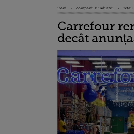
ibani
companii si industrii
retail
Carrefour ren
decât anunțas