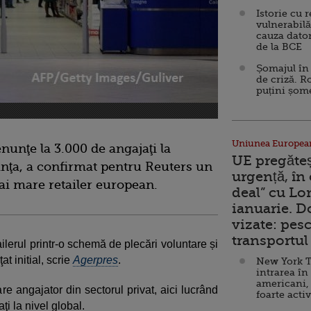
Istorie cu 
vulnerabilă
cauza dator
de la BCE
Șomajul în 
de criză. R
puțini șom
Uniunea Europea
nunţe la 3.000 de angajaţi la
UE pregăte
anţa, a confirmat pentru Reuters un
urgență, în
ai mare retailer european.
deal” cu Lo
ianuarie. 
vizate: pesc
transportul 
lerul printr-o schemă de plecări voluntare și
t initial, scrie
Agerpres
.
New York T
intrarea în
americani,
re angajator din sectorul privat, aici lucrând
foarte acti
i la nivel global.