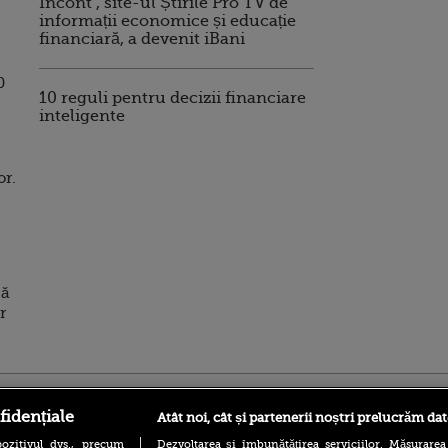
Incont , site-ul Știrile Pro TV de
informații economice și educație
financiară, a devenit iBani
0
10 reguli pentru decizii financiare
inteligente
or.
pă
r
ro
foodstory.ro
Procinema.ro
fidențiale
Atât noi, cât și partenerii noștri prelucrăm dat
ozitivul dvs., precum
Dezvoltarea și îmbunătățirea serviciilor. Măsurarea