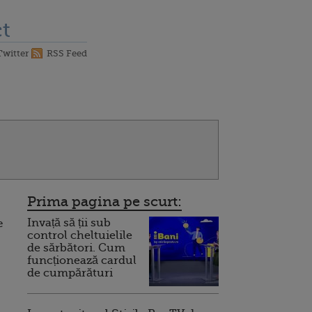
t
Twitter
RSS Feed
Prima pagina pe scurt:
Invață să ții sub
e
control cheltuielile
de sărbători. Cum
funcționează cardul
de cumpărături