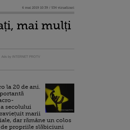
6 mai 2019 10:39 / 534 vizualizari
ți, mai mulți
Ads by INTERNET PROTV
 la 20 de ani.
portantă
acro-
a secolului
raviețuit marii
ale, dar rămâne un colos
de propriile slăbiciuni