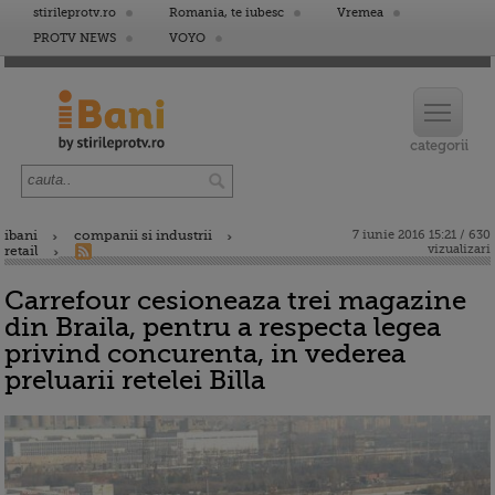
stirileprotv.ro
Romania, te iubesc
Vremea
PROTV NEWS
VOYO
ibani
companii si industrii
7 iunie 2016 15:21 / 630
vizualizari
retail
Carrefour cesioneaza trei magazine
din Braila, pentru a respecta legea
privind concurenta, in vederea
preluarii retelei Billa