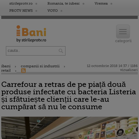
stirileprotv.ro
Romania, te iubesc
Vremea
PROTV NEWS
VOYO
ibani
companii si industrii
12 octombrie 2018 14:37 / 1186
vizualizari
retail
Carrefour a retras de pe piață două
produse infectate cu bacteria Listeria
și sfătuiește clienții care le-au
cumpărat să nu le consume