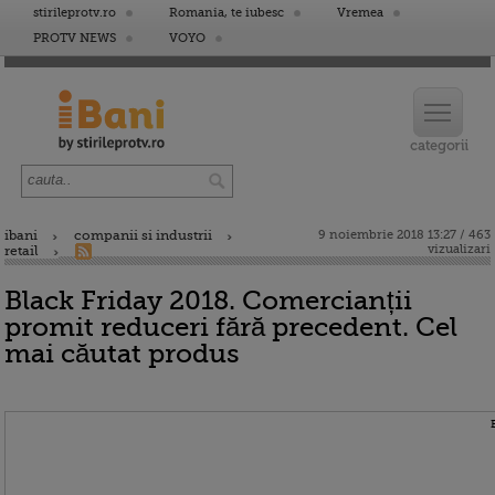
stirileprotv.ro
Romania, te iubesc
Vremea
PROTV NEWS
VOYO
ibani
companii si industrii
9 noiembrie 2018 13:27 / 463
vizualizari
retail
Black Friday 2018. Comercianții
promit reduceri fără precedent. Cel
mai căutat produs