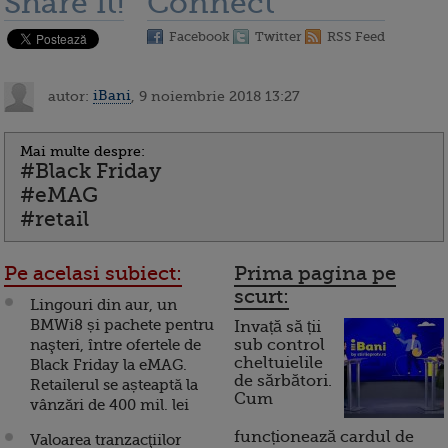
Share it!
Connect
Facebook
Twitter
RSS Feed
autor:
iBani
, 9 noiembrie 2018 13:27
Mai multe despre:
#Black Friday
#eMAG
#retail
Pe acelasi subiect:
Prima pagina pe
scurt:
Lingouri din aur, un
BMWi8 și pachete pentru
Invață să ții
naşteri, între ofertele de
sub control
cheltuielile
Black Friday la eMAG.
de sărbători.
Retailerul se așteaptă la
Cum
vânzări de 400 mil. lei
funcționează cardul de
Valoarea tranzacţiilor