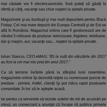
mai căutate vor fi electrocasnicele, însă puteţi să găsiţi la
ofertă şi cărţi, vacanţe sau chiar naşteri la spitale private.
Magazinele şi-au burduşit şi mai mult depozitele pentru Black
Friday. Cel mai mare depozit din Europa Centrală şi de Est se
află în România. Magazinul online care îl gestionează are de
vândut 3 milioane de produse: televizoare, frigidere, telefoane,
dar şi maşini, aur, vacanţe sau... naşteri la spitale private.
Iulian Stanciu, CEO eMAG:
“85 la sută din vânzările din 2017
au fost la cel mai mic preţ din anul 2017.”
Ca să termine livrările până la sfârşitul lunii noiembrie,
magazinele online îşi dezvoltă reţele cu numeroase puncte de
predare - primire. Astfel, clienţii îşi pot ridica rapid produsele
comandate, în loc să le aştepte acasă.
Iar pentru ca serverele să reziste sutelor de mii de accesări pe
minut, un comerciant a anunţat că începe să publice primele