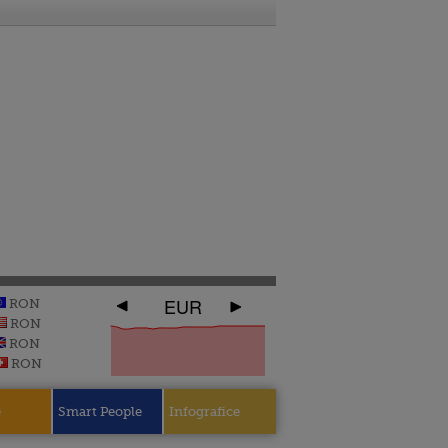
EUR
RON
RON
RON
RON
e
Smart People
Infografice