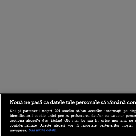
Stirileprotv.ro
ilike-it.
Nouă ne pasă ca datele tale personale să rămână con
Noi și partenerii noștri
201
stocăm și/sau accesăm informații pe disp
identificatorii cookie unici pentru prelucrarea datelor cu caracter person
gestiona alegerile dvs. făcând clic mai jos sau în orice moment, pe 
confidențialitate. Aceste alegeri vor fi raportate partenerilor noștr
navigarea.
Mai multe detalii