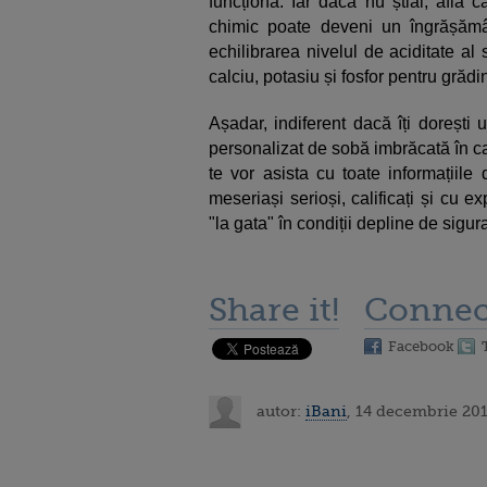
funcționa. Iar dacă nu știai, află 
chimic poate deveni un îngrășământ
echilibrarea nivelul de aciditate al
calciu, potasiu și fosfor pentru grăd
Așadar, indiferent dacă îți doreșt
personalizat de sobă imbrăcată în ca
te vor asista cu toate informațiile
meseriași serioși, calificați și cu e
"la gata" în condiții depline de sigura
Share it!
Connec
Facebook
autor:
iBani
, 14 decembrie 201