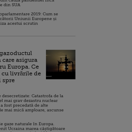
 din cauza pandemiei încă
ve din SUA
roparlamentare 2019: Cum se
cătorii Uniunii Europene și
iza acestui scrutin
 gazoductul
 care asigura
ru Europa. Ce
cu livrările de
i spre
esecretizate: Catastrofa de la
el mai grav dezastru nuclear
 a fost precedată de alte
de mai mică amploare, ascunse
e gaze naturale în Europa.
nit Ucraina marea câștigătoare