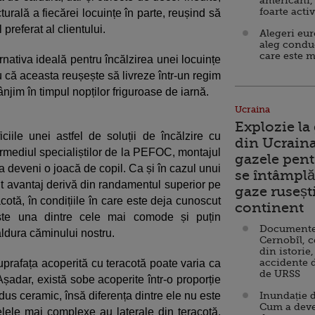
americani,
foarte acti
turală a fiecărei locuințe în parte, reușind să
 preferat al clientului.
Alegeri eu
aleg condu
care este m
rnativa ideală pentru încălzirea unei locuințe
 că aceasta reușește să livreze într-un regim
tânjim în timpul nopților friguroase de iarnă.
Ucraina
Explozie la
iile unei astfel de soluții de încălzire cu
din Ucraina
ermediul specialiștilor de la PEFOC, montajul
gazele pent
a deveni o joacă de copil. Ca și în cazul unui
se întâmplă 
nt avantaj derivă din randamentul superior pe
gaze ruseșt
acotă, în condițiile în care este deja cunoscut
continent
este una dintre cele mai comode și puțin
Documente d
căldura căminului nostru.
Cernobîl, c
din istorie,
accidente 
 suprafața acoperită cu teracotă poate varia ca
de URSS
șadar, există sobe acoperite într-o proporție
us ceramic, însă diferența dintre ele nu este
Inundație d
Cum a deve
lele mai complexe au laterale din teracotă,