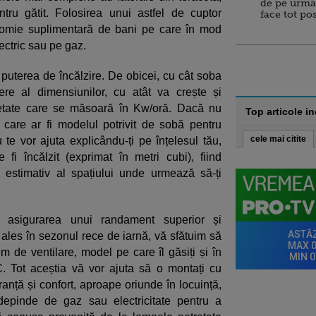
de pe urma
tru gătit. Folosirea unui astfel de cuptor
face tot po
onomie suplimentară de bani pe care în mod
lectric sau pe gaz.
 puterea de încălzire. De obicei, cu cât soba
e al dimensiunilor, cu atât va crește și
rietate care se măsoară în Kw/oră. Dacă nu
Top articole i
 care ar fi modelul potrivit de sobă pentru
cele mai citite
u te vor ajuta explicându-ți pe înțelesul tău,
fi încălzit (exprimat în metri cubi), fiind
l estimativ al spațiului unde urmează să-ți
u asigurarea unui randament superior și
 ales în sezonul rece de iarnă, vă sfătuim să
m de ventilare, model pe care îl găsiți și în
. Tot aceștia vă vor ajuta să o montați cu
ranță și confort, aproape oriunde în locuință,
pinde de gaz sau electricitate pentru a