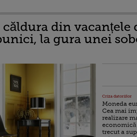
e căldura din vacanțele 
bunici, la gura unei sob
Criza datoriilor
Moneda euro
Cea mai im
realizare m
economică 
trecut a sup