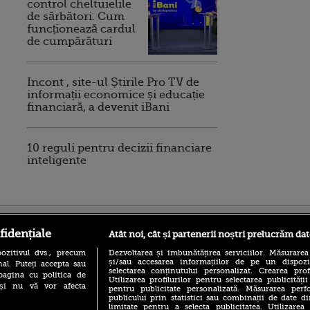
control cheltuielile
de sărbători. Cum
funcționează cardul
de cumpărături
Incont , site-ul Știrile Pro TV de
informații economice și educație
financiară, a devenit iBani
10 reguli pentru decizii financiare
inteligente
ro
foodstory.ro
Procinema.ro
fidențiale
Atât noi, cât și partenerii noștri prelucrăm dat
ozitivul dvs., precum
Dezvoltarea și îmbunătățirea serviciilor. Măsurarea
și/sau accesarea informațiilor de pe un dispoziti
al. Puteți accepta sau
selectarea conținutului personalizat. Crearea prof
pagina cu politica de
Utilizarea profilurilor pentru selectarea publicității
i și nu vă vor afecta
pentru publicitate personalizată. Măsurarea perfo
publicului prin statistici sau combinații de date di
limitate pentru a selecta publicitatea. Utilizarea