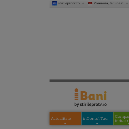
stirileprotv.ro
Romania, te iubesc
Compani
Actualitate
inContul Tau
industri