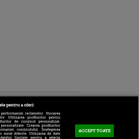
Sport.ro
ele pentru a oferi:
 performanței reclamelor. Stocarea
v. Utilizarea profilurilor pentru
ilurilor de conținut personalizat.
 personalizate. Crearea profilurilor
rmanței conținutului. Înțelegerea
ACCEPT TOATE
n surse diferite. Utilizarea de date
 datelor limitate pentru a selecta