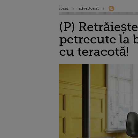
ibani
advertorial
(P) Retrăieșt
petrecute la 
cu teracotă!