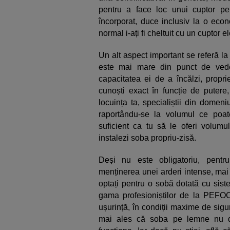
pentru a face loc unui cuptor pen
încorporat, duce inclusiv la o ec
normal i-ați fi cheltuit cu un cuptor e
Un alt aspect important se referă la
este mai mare din punct de veder
capacitatea ei de a încălzi, prop
cunoști exact în funcție de putere,
locuința ta, specialiștii din domeni
raportându-se la volumul ce poate 
suficient ca tu să le oferi volumu
instalezi soba propriu-zisă.
Deși nu este obligatoriu, pentr
menținerea unei arderi intense, mai
optați pentru o sobă dotată cu siste
gama profesioniștilor de la PEFOC
ușurință, în condiții maxime de sigu
mai ales că soba pe lemne nu de