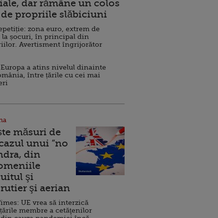
ale, dar rămâne un colos
de propriile slăbiciuni
repetiție: zona euro, extrem de
 la șocuri, în principal din
iilor. Avertisment îngrijorător
Europa a atins nivelul dinainte
omânia, între țările cu cei mai
eri
na
ște măsuri de
 cazul unui ”no
ndra, din
Domeniile
uitul şi
rutier şi aerian
imes: UE vrea să interzică
 țările membre a cetăţenilor