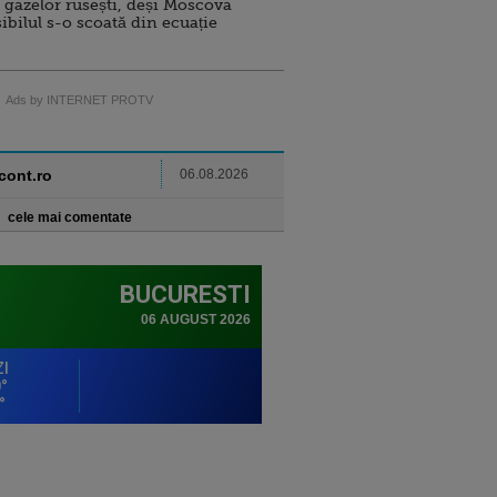
 gazelor rusești, deși Moscova
sibilul s-o scoată din ecuație
Ads by INTERNET PROTV
ncont.ro
06.08.2026
cele mai comentate