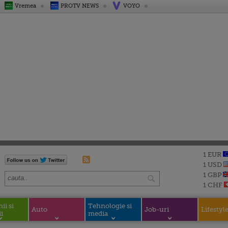
Vremea
PROTV NEWS
VOYO
1 EUR
1 USD
1 GBP
1 CHF
i si
Tehnologie si
Auto
Job-uri
Lifestyl
i
media