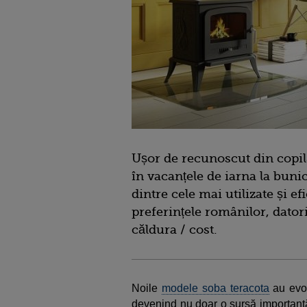
Ușor de recunoscut din copilă
în vacanțele de iarna la buni
dintre cele mai utilizate și ef
preferințele românilor, dator
căldura / cost.
Noile
modele soba teracota
au evol
devenind nu doar o sursă importantă