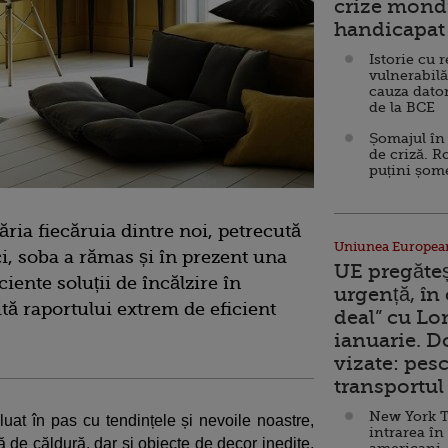
crize mondi
handicapat 
Istorie cu 
vulnerabilă
cauza dator
de la BCE
Șomajul în 
de criză. R
puțini șom
ria fiecăruia dintre noi, petrecută
Uniunea Europea
ci, soba a rămas și în prezent una
UE pregăte
iciente soluții de încălzire în
urgență, în
ită raportului extrem de eficient
deal” cu Lo
ianuarie. 
vizate: pesc
transportul 
New York T
uat în pas cu tendințele și nevoile noastre,
intrarea în
 de căldură, dar și obiecte de decor inedite,