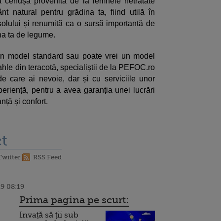
că cenușa provenită de la lemnele netratate
 natural pentru grădina ta, fiind utilă în
 solului și renumită ca o sursă importantă de
ina ta de legume.
i un model standard sau poate vrei un model
hle din teracotă, specialiștii de la PEFOC.ro
 de care ai nevoie, dar și cu serviciile unor
xperiență, pentru a avea garanția unei lucrări
nță și confort.
t
Twitter
RSS Feed
9 08:19
Prima pagina pe scurt:
Invață să ții sub