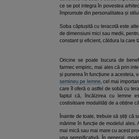
ce se pot integra în povestea arhitec
împrumute din personalitatea și stilul
Soba căptușită cu teracotă este alte
de dimensiuni mici sau medii, pentru
constant și eficient, căldura la care 
Oricine se poate bucura de benefic
farmec empiric, mai ales că prin int
și punerea în funcțiune a acesteia, v
semineu pe lemne
, cel mai importa
care îl oferă o astfel de sobă cu ter
faptul că, încălzirea cu lemne 
costisitoare modalități de a obține 
Înainte de toate, trebuie să știți că
mărime în funcție de modelul ales. A
mai mică sau mai mare cu acest prod
una semnificativă. În general, mode