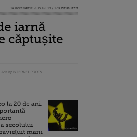
14 decembrie 2019 08:19 / 178 vizualizari
de iarnă
e căptușite
Ads by INTERNET PROTV
 la 20 de ani.
portantă
acro-
a secolului
raviețuit marii