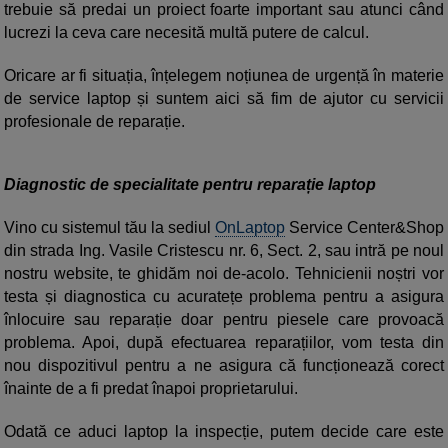
trebuie să predai un proiect foarte important sau atunci când
lucrezi la ceva care necesită multă putere de calcul.
Oricare ar fi situația, înțelegem noțiunea de urgență în materie
de service laptop și suntem aici să fim de ajutor cu servicii
profesionale de reparație.
Diagnostic de specialitate pentru reparație laptop
Vino cu sistemul tău la sediul
OnLaptop
Service Center&Shop
din strada Ing. Vasile Cristescu nr. 6, Sect. 2, sau intră pe noul
nostru website, te ghidăm noi de-acolo. Tehnicienii noștri vor
testa și diagnostica cu acuratețe problema pentru a asigura
înlocuire sau reparație doar pentru piesele care provoacă
problema. Apoi, după efectuarea reparațiilor, vom testa din
nou dispozitivul pentru a ne asigura că funcționează corect
înainte de a fi predat înapoi proprietarului.
Odată ce aduci laptop la inspecție, putem decide care este