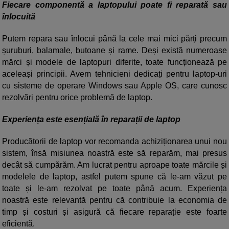
Fiecare componentă a laptopului poate fi reparată sau
înlocuită
Putem repara sau înlocui până la cele mai mici părți precum
șuruburi, balamale, butoane și rame. Deși există numeroase
mărci și modele de laptopuri diferite, toate funcționează pe
aceleași principii. Avem tehnicieni dedicați pentru laptop-uri
cu sisteme de operare Windows sau Apple OS, care cunosc
rezolvări pentru orice problemă de laptop.
Experiența este esențială în reparații de laptop
Producătorii de laptop vor recomanda achiziționarea unui nou
sistem, însă misiunea noastră este să reparăm, mai presus
decât să cumpărăm. Am lucrat pentru aproape toate mărcile și
modelele de laptop, astfel putem spune că le-am văzut pe
toate și le-am rezolvat pe toate până acum. Experiența
noastră este relevantă pentru că contribuie la economia de
timp și costuri și asigură că fiecare reparație este foarte
eficientă.