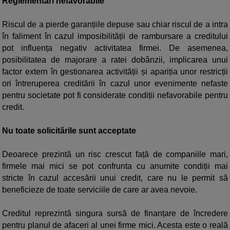
Reglementări nefavorabile
Riscul de a pierde garanțiile depuse sau chiar riscul de a intra
în faliment în cazul imposibilității de rambursare a creditului
pot influența negativ activitatea firmei. De asemenea,
posibilitatea de majorare a ratei dobânzii, implicarea unui
factor extern în gestionarea activității și apariția unor restricții
ori întreruperea creditării în cazul unor evenimente nefaste
pentru societate pot fi considerate condiții nefavorabile pentru
credit.
Nu toate solicitările sunt acceptate
Deoarece prezintă un risc crescut față de companiile mari,
firmele mai mici se pot confrunta cu anumite condiții mai
stricte în cazul accesării unui credit, care nu le permit să
beneficieze de toate serviciile de care ar avea nevoie.
Creditul reprezintă singura sursă de finanțare de încredere
pentru planul de afaceri al unei firme mici. Acesta este o reală