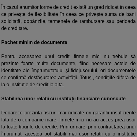
În cazul anumitor forme de credit există un grad ridicat în ceea
ce privește de flexibilitate în ceea ce privește suma de bani
solicitată, dobânzile, termenele de rambursare sau perioada
de creditare.
Pachet minim de documente
Pentru accesarea unui credit, firmele mici nu trebuie să
prezinte foarte multe documente, fiind necesare actele de
identitate ale împrumutatului și fidejusorului, ori documentele
ce confirmă desfășurarea activității. Totuși, condițiile diferă de
la o instituție de credit la alta.
Stabilirea unor relații cu instituții financiare cunoscute
Deoarece prezintă riscuri mai ridicate ori garanții insuficiente
față de o companie mare, firmele mici nu au acces prea ușor
la toate tipurile de credite. Prin urmare, prin contractarea unui
împrumut, acestea pot stabili mai ușor relații cu o instituție