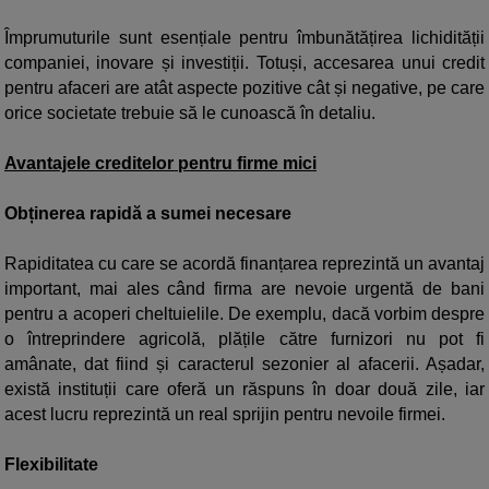
Împrumuturile sunt esențiale pentru îmbunătățirea lichidității
companiei, inovare și investiții. Totuși, accesarea unui credit
pentru afaceri are atât aspecte pozitive cât și negative, pe care
orice societate trebuie să le cunoască în detaliu.
Avantajele creditelor pentru firme mici
Obținerea rapidă a sumei necesare
Rapiditatea cu care se acordă finanțarea reprezintă un avantaj
important, mai ales când firma are nevoie urgentă de bani
pentru a acoperi cheltuielile. De exemplu, dacă vorbim despre
o întreprindere agricolă, plățile către furnizori nu pot fi
amânate, dat fiind și caracterul sezonier al afacerii. Așadar,
există instituții care oferă un răspuns în doar două zile, iar
acest lucru reprezintă un real sprijin pentru nevoile firmei.
Flexibilitate