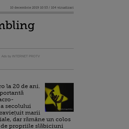
10 decembrie 2019 10:53 / 104 vizualizari
ambling
Ads by INTERNET PROTV
 la 20 de ani.
portantă
acro-
a secolului
raviețuit marii
ale, dar rămâne un colos
de propriile slăbiciuni