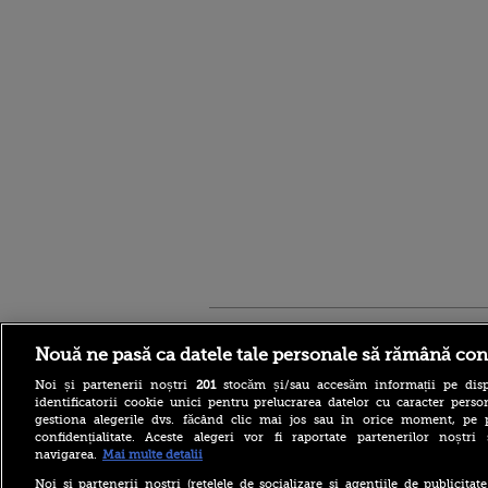
Stirileprotv.ro
ilike-it.
Nouă ne pasă ca datele tale personale să rămână con
Noi și partenerii noștri
201
stocăm și/sau accesăm informații pe disp
identificatorii cookie unici pentru prelucrarea datelor cu caracter person
gestiona alegerile dvs. făcând clic mai jos sau în orice moment, pe 
confidențialitate. Aceste alegeri vor fi raportate partenerilor noștr
navigarea.
Mai multe detalii
Reacția MAE după ce o
româncă a fost arestată în
Noi si partenerii nostri (retelele de socializare si agentiile de publicita