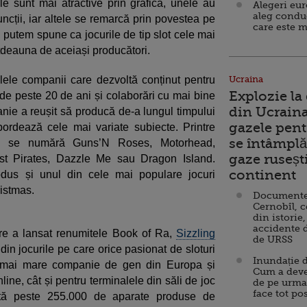
e sunt mai atractive prin grafică, unele au
Alegeri eu
aleg condu
ncții, iar altele se remarcă prin povestea pe
care este m
, putem spune ca jocurile de tip slot cele mai
deauna de aceiași producători.
lele companii care dezvoltă conținut pentru
Ucraina
Explozie la
 de peste 20 de ani și colaborări cu mai bine
din Ucraina
ie a reușit să producă de-a lungul timpului
gazele pent
ordează cele mai variate subiecte. Printre
se întâmplă 
atea se numără Guns’N Roses, Motorhead,
gaze ruseșt
ost Pirates, Dazzle Me sau Dragon Island.
continent
dus și unul din cele mai populare jocuri
ristmas.
Documente d
Cernobîl, c
din istorie,
accidente 
e a lansat renumitele Book of Ra,
Sizzling
de URSS
n jocurile pe care orice pasionat de sloturi
Inundație d
a mai mare companie de gen din Europa și
Cum a deve
line, cât și pentru terminalele din săli de joc
de pe urma
face tot po
xistă peste 255.000 de aparate produse de