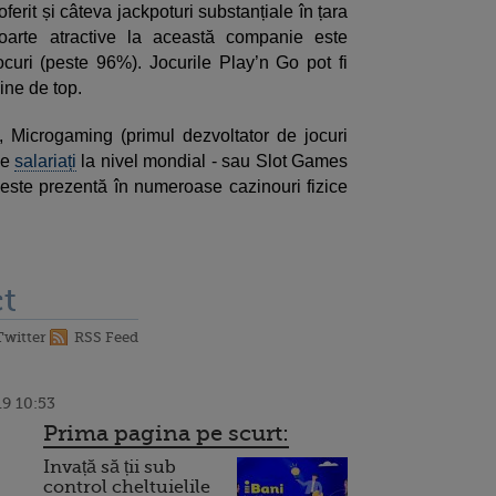
erit și câteva jackpoturi substanțiale în țara
foarte atractive la această companie este
curi (peste 96%). Jocurile Play’n Go pot fi
ine de top.
, Microgaming (primul dezvoltator de jocuri
de
salariați
la nivel mondial - sau Slot Games
este prezentă în numeroase cazinouri fizice
t
Twitter
RSS Feed
9 10:53
Prima pagina pe scurt:
Invață să ții sub
control cheltuielile