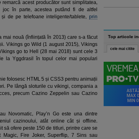
e remarcă acest producător sunt simplitatea,
i joc în parte, acestea putând fi de altfel
și de pe telefoane inteligente/tablete,
prin
Top articole i
ai nouă (înființată în 2013) care s-a făcut
gii. Vikings go Wild (1 august 2015), Vikings
cele mai citite
ikings go to Hell (28 mai 2018) sunt cele 3
de la Yggdrasil în topul celor mai populari
ie folosesc HTML 5 și CSS3 pentru animații
ori. Pe lângă sloturile cu vikingi, compania a
succes, precum Cazino Zeppelin sau Cazino
sau Novomatic,
Play’n Go este una dintre
iul cazinoului, atât online cât și offline.
 să ofere peste 150 de titluri, printre care se
 Magic, Fire Joker, Superflip, 7 Sins sau