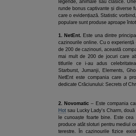
legende, animale sau clasice. Unel
runde bonus captivante și diverse fu
care o evidențiază. Statistic vorbind
populare sunt produse aproape întot
1. NetEnt.
Este una dintre principa
cazinourile online. Cu o experiență
de 200 de cazinouri, această compan
mai mult de 200 de jocuri care ab
titlurile ce i-au adus celebrit
Starburst, Jumanji, Elements, Gh
NetEnt este compania care a pro
dedicate Crăciunului: Secrets of Ch
2. Novomatic
– Este compania car
Hot
sau Lucky Lady’s Charm, două di
le cunoaște foarte bine. Este ce
produce atât sloturi pentru mediul on
terestre. În cazinourile fizice e