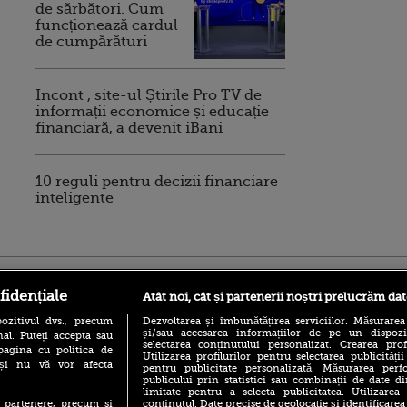
de sărbători. Cum
funcționează cardul
de cumpărături
Incont , site-ul Știrile Pro TV de
informații economice și educație
financiară, a devenit iBani
10 reguli pentru decizii financiare
inteligente
ro
foodstory.ro
Procinema.ro
fidențiale
Atât noi, cât și partenerii noștri prelucrăm dat
ozitivul dvs., precum
Dezvoltarea și îmbunătățirea serviciilor. Măsurarea
și/sau accesarea informațiilor de pe un dispoziti
al. Puteți accepta sau
selectarea conținutului personalizat. Crearea prof
pagina cu politica de
Utilizarea profilurilor pentru selectarea publicității
i și nu vă vor afecta
pentru publicitate personalizată. Măsurarea perfo
publicului prin statistici sau combinații de date di
limitate pentru a selecta publicitatea. Utilizarea
conținutul. Date precise de geolocație și identificarea
te partenere, precum si