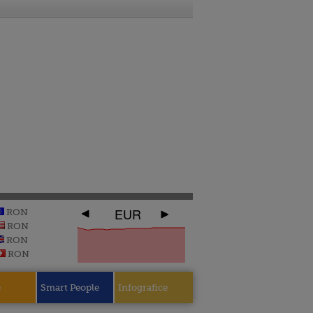
EUR
RON
RON
RON
RON
e
Smart People
Infografice