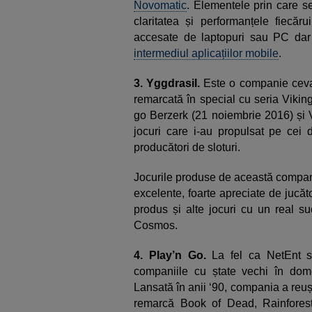
Novomatic
. Elementele prin care s
claritatea și performanțele fiecăru
accesate de laptopuri sau PC dar 
intermediul aplicațiilor mobile
.
3. Yggdrasil.
Este o companie ceva m
remarcată în special cu seria Vikin
go Berzerk (21 noiembrie 2016) și V
jocuri care i-au propulsat pe cei 
producători de sloturi.
Jocurile produse de această compan
excelente, foarte apreciate de jucăt
produs și alte jocuri cu un real 
Cosmos.
4. Play’n Go.
La fel ca NetEnt 
companiile cu ștate vechi în domen
Lansată în anii ‘90, compania a reușit
remarcă Book of Dead, Rainforest