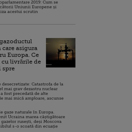
roparlamentare 2019: Cum se
cătorii Uniunii Europene și
iza acestui scrutin
 gazoductul
 care asigura
ru Europa. Ce
cu livrările de
i spre
esecretizate: Catastrofa de la
el mai grav dezastru nuclear
 a fost precedată de alte
de mai mică amploare, ascunse
e gaze naturale în Europa.
nit Ucraina marea câștigătoare
 gazelor rusești, deși Moscova
sibilul s-o scoată din ecuație