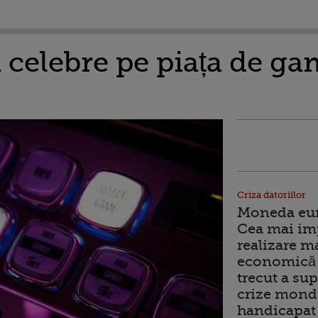
 celebre pe piața de g
Criza datoriilor
Moneda euro
Cea mai im
realizare m
economică 
trecut a sup
crize mondi
handicapat 