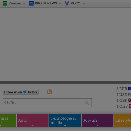
Vremea
PROTV NEWS
VOYO
1 EUR
1 USD
1 GBP
1 CHF
i si
Tehnologie si
Auto
Job-uri
Lifestyl
i
media