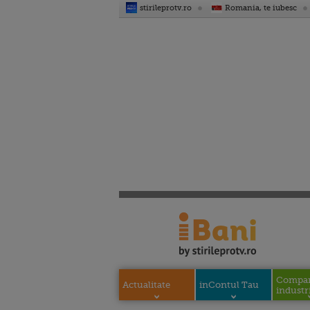
stirileprotv.ro
Romania, te iubesc
Compani
Actualitate
inContul Tau
industri