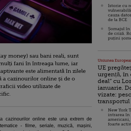
Istorie cu 
vulnerabilă
cauza dator
de la BCE
Șomajul în 
de criză. R
puțini șom
play money) sau bani reali, sunt
Uniunea Europea
mulți fani în întreaga lume, iar
UE pregăte
aptivante este alimentată în zilele
urgență, în
 a cazinourilor online și de o
deal” cu Lo
ficii video utilizate de
ianuarie. 
ific.
vizate: pesc
transportul 
New York T
intrarea în
rta cazinourilor online este una extrem de
americani,
foarte acti
 tematice - filme, seriale, muzică, mașini,