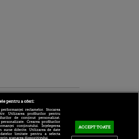
Sport.ro
ele pentru a oferi:
 performanței reclamelor. Stocarea
v. Utilizarea profilurilor pentru
ilurilor de conținut personalizat.
 personalizate. Crearea profilurilor
rmanței conținutului. Înțelegerea
ACCEPT TOATE
n surse diferite. Utilizarea de date
 datelor limitate pentru a selecta
 prin scanarea dispozitivului.