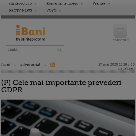
stirileprotv.ro
Romania, te iubesc
Vremea
PROTV NEWS
VOYO
ibani
advertorial
27 mai 2020 13:28 / 60
vizualizari
(P) Cele mai importante prevederi
GDPR