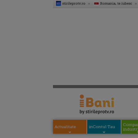
stirileprotv.ro
Romania, te iubesc
Compani
Actualitate
inContul Tau
industri