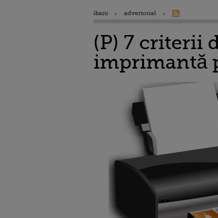
ibani
advertorial
(P) 7 criterii
imprimantă p