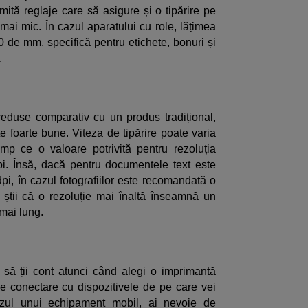
mită reglaje care să asigure și o tipărire pe
 mai mic. În cazul aparatului cu role, lățimea
0 de mm, specifică pentru etichete, bonuri și
.
eduse comparativ cu un produs tradițional,
e foarte bune. Viteza de tipărire poate varia
mp ce o valoare potrivită pentru rezoluția
pi. Însă, dacă pentru documentele text este
pi, în cazul fotografiilor este recomandată o
știi că o rezoluție mai înaltă înseamnă un
mai lung.
 să ții cont atunci când alegi o imprimantă
 de conectare cu dispozitivele de pe care vei
zul unui echipament mobil, ai nevoie de