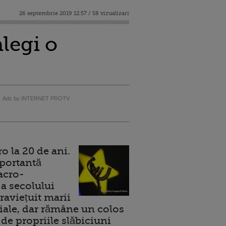
26 septembrie 2019 12:57 / 58 vizualizari
alegi o
Ads by INTERNET PROTV
 la 20 de ani.
portantă
acro-
a secolului
raviețuit marii
ale, dar rămâne un colos
de propriile slăbiciuni