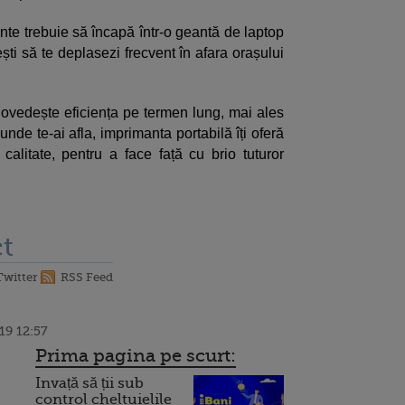
te trebuie să încapă într-o geantă de laptop
ti să te deplasezi frecvent în afara orașului
 dovedește eficiența pe termen lung, mai ales
iunde te-ai afla, imprimanta portabilă îți oferă
e calitate, pentru a face față cu brio tuturor
t
Twitter
RSS Feed
19 12:57
Prima pagina pe scurt:
Invață să ții sub
control cheltuielile