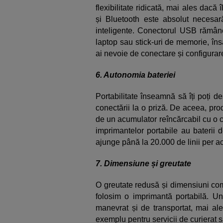
flexibilitate ridicată, mai ales dacă
și Bluetooth este absolut necesar
inteligente. Conectorul USB rămân
laptop sau stick-uri de memorie, în
ai nevoie de conectare și configurar
6. Autonomia bateriei
Portabilitate înseamnă să îți poți de
conectării la o priză. De aceea, pro
de un acumulator reîncărcabil cu o c
imprimantelor portabile au baterii 
ajunge până la 20.000 de linii per a
7. Dimensiune și greutate
O greutate redusă și dimensiuni com
folosim o imprimantă portabilă. Un 
manevrat și de transportat, mai ale
exemplu pentru servicii de curierat 