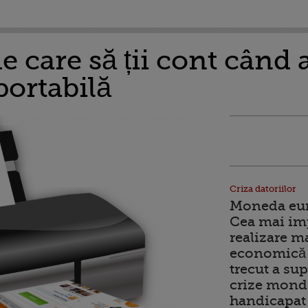
 de care să ții cont când 
ortabilă
Criza datoriilor
Moneda euro
Cea mai im
realizare m
economică 
trecut a sup
crize mondi
handicapat 