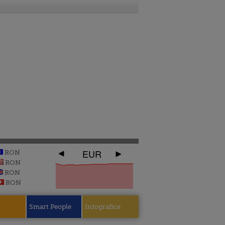
EUR
RON
RON
RON
RON
e
Smart People
Infografice