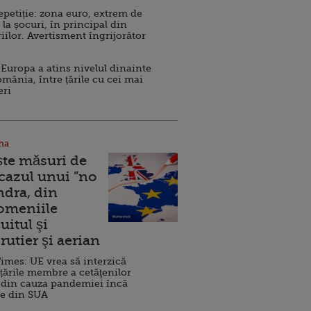
repetiție: zona euro, extrem de
 la șocuri, în principal din
iilor. Avertisment îngrijorător
Europa a atins nivelul dinainte
omânia, între țările cu cei mai
eri
na
ște măsuri de
 cazul unui ”no
ndra, din
Domeniile
uitul şi
rutier şi aerian
imes: UE vrea să interzică
 țările membre a cetăţenilor
 din cauza pandemiei încă
ve din SUA