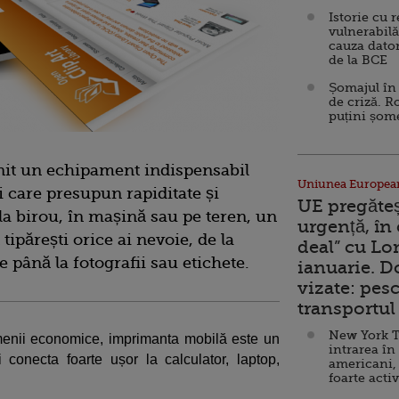
Istorie cu 
vulnerabilă
cauza dator
de la BCE
Șomajul în 
de criză. R
puțini șom
nit un echipament indispensabil
Uniunea Europea
i care presupun rapiditate și
UE pregăte
 la birou, în mașină sau pe teren, un
urgență, în
 tipărești orice ai nevoie, de la
deal” cu Lo
 până la fotografii sau etichete.
ianuarie. 
vizate: pesc
transportul 
New York T
omenii economice, imprimanta mobilă este un
intrarea în
i conecta foarte ușor la calculator, laptop,
americani,
foarte acti