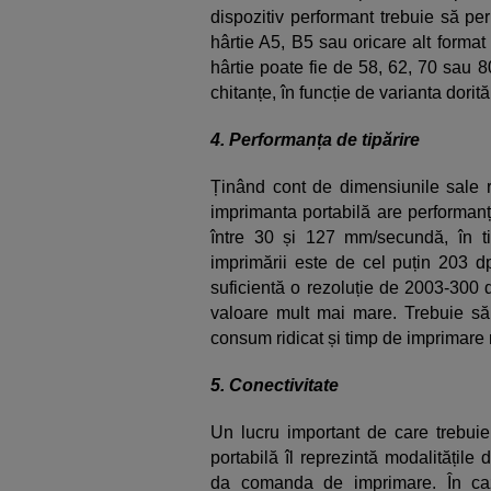
dispozitiv performant trebuie să per
hârtie A5, B5 sau oricare alt format
hârtie poate fie de 58, 62, 70 sau 8
chitanțe, în funcție de varianta dorită
4. Performanța de tipărire
Ținând cont de dimensiunile sale r
imprimanta portabilă are performanț
între 30 și 127 mm/secundă, în ti
imprimării este de cel puțin 203 d
suficientă o rezoluție de 2003-300 d
valoare mult mai mare. Trebuie să 
consum ridicat și timp de imprimare 
5. Conectivitate
Un lucru important de care trebuie
portabilă îl reprezintă modalitățile
da comanda de imprimare. În ca