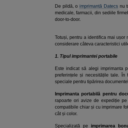
De pildă, o
imprimantă Datecs
nu t
medicale, farmacii, din sediile firme
door-to-door.
Totuși, pentru a identifica mai ușor m
considerare câteva caracteristici util
1. Tipul imprimantei portabile
Este indicat să alegi imprimanta po
preferințele și necesitățile tale. În
speciale pentru tipărirea documentelor
Imprimanta portabilă pentru do
rapoarte ori avize de expediție pe
compatibile chiar și cu imprimare fot
cât și color.
Specializată pe
imprimarea bonu