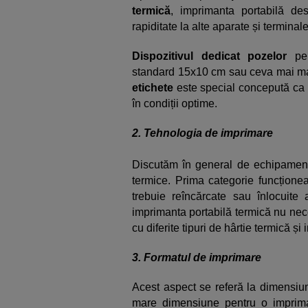
termică
, imprimanta portabilă des
rapiditate la alte aparate și terminal
Dispozitivul dedicat pozelor
per
standard 15x10 cm sau ceva mai ma
etichete
este special concepută ca s
în condiții optime.
2. Tehnologia de imprimare
Discutăm în general de echipamente
termice. Prima categorie funcțion
trebuie reîncărcate sau înlocuite
imprimanta portabilă termică nu nece
cu diferite tipuri de hârtie termică ș
3. Formatul de imprimare
Acest aspect se referă la dimensiu
mare dimensiune pentru o imprima