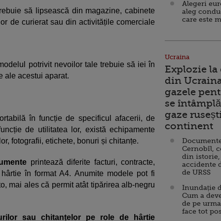
Alegeri eu
rebuie să lipsească din magazine, cabinete
aleg condu
care este m
lor de curierat sau din activitățile comerciale
Ucraina
odelul potrivit nevoilor tale trebuie să iei în
Explozie la
e ale acestui aparat.
din Ucraina
gazele pent
se întâmplă 
gaze ruseșt
rtabilă în funcție de specificul afacerii, de
continent
 funcție de utilitatea lor, există echipamente
, fotografii, etichete, bonuri și chitanțe.
Documente d
Cernobîl, c
din istorie,
cumente
printează diferite facturi, contracte,
accidente 
de URSS
 hârtie în format A4. Anumite modele pot fi
o, mai ales că permit atât tipărirea alb-negru
Inundație d
Cum a deve
de pe urma
face tot po
rilor sau chitanțelor pe role de hârtie