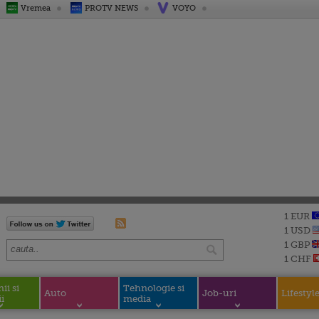
Vremea
PROTV NEWS
VOYO
1 EUR
1 USD
1 GBP
1 CHF
i si
Tehnologie si
Auto
Job-uri
Lifestyl
i
media