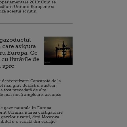
roparlamentare 2019: Cum se
cătorii Uniunii Europene și
iza acestui scrutin
 gazoductul
 care asigura
ru Europa. Ce
cu livrările de
i spre
esecretizate: Catastrofa de la
el mai grav dezastru nuclear
 a fost precedată de alte
de mai mică amploare, ascunse
e gaze naturale în Europa.
nit Ucraina marea câștigătoare
 gazelor rusești, deși Moscova
sibilul s-o scoată din ecuație