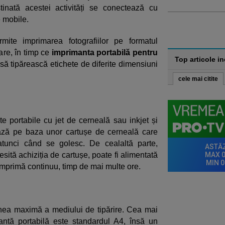
tinată acestei activități se conectează cu
e mobile.
mite imprimarea fotografiilor pe formatul
re, în timp ce
imprimanta portabilă pentru
Top articole i
ă tipărească etichete de diferite dimensiuni
cele mai citite
 portabile cu jet de cerneală sau inkjet și
ează pe baza unor cartușe de cerneală care
 atunci când se golesc. De cealaltă parte,
sită achiziția de cartușe, poate fi alimentată
i imprimă continuu, timp de mai multe ore.
nea maximă a mediului de tipărire. Cea mai
ntă portabilă este standardul A4, însă un