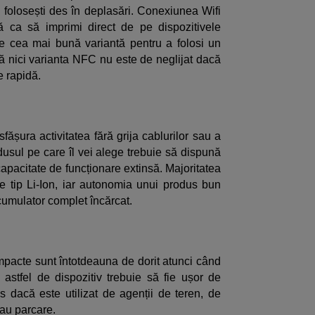
 îl folosești des în deplasări. Conexiunea Wifi
ă ca să imprimi direct de pe dispozitivele
e cea mai bună variantă pentru a folosi un
să nici varianta NFC nu este de neglijat dacă
e rapidă.
sfășura activitatea fără grija cablurilor sau a
dusul pe care îl vei alege trebuie să dispună
apacitate de funcționare extinsă. Majoritatea
de tip Li-Ion, iar autonomia unui produs bun
cumulator complet încărcat.
pacte sunt întotdeauna de dorit atunci când
astfel de dispozitiv trebuie să fie ușor de
s dacă este utilizat de agenții de teren, de
sau parcare.