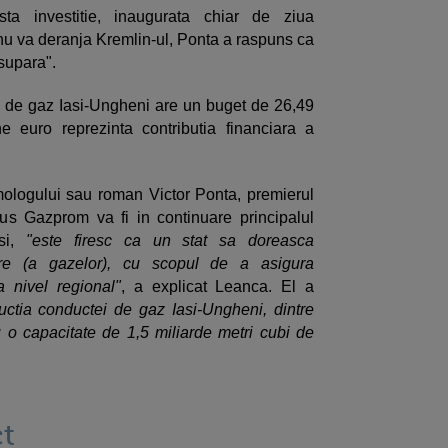
sta investitie, inaugurata chiar de ziua
u va deranja Kremlin-ul, Ponta a raspuns ca
"supara".
i de gaz Iasi-Ungheni are un buget de 26,49
e euro reprezinta contributia financiara a
omologului sau roman Victor Ponta, premierul
us Gazprom va fi in continuare principalul
usi,
"este firesc ca un stat sa doreasca
zare (a gazelor), cu scopul de a asigura
a nivel regional"
, a explicat Leanca. El a
ructia conductei de gaz Iasi-Ungheni, dintre
o capacitate de 1,5 miliarde metri cubi de
t