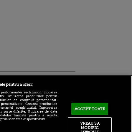
Sport.ro
ele pentru a oferi:
 performanței reclamelor. Stocarea
v. Utilizarea profilurilor pentru
ilurilor de conținut personalizat.
 personalizate. Crearea profilurilor
rmanței conținutului. Înțelegerea
ACCEPT TOATE
n surse diferite. Utilizarea de date
 datelor limitate pentru a selecta
 prin scanarea dispozitivului.
Atmosferă din altă lume la
ntru
VREAU SA
prezentarea lui Mohamed
ita lui,
MODIFIC
Salah la Trabzonspor pe
t tată!