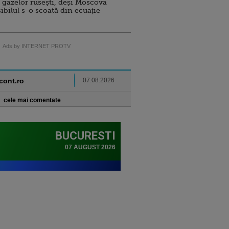
 gazelor rusești, deși Moscova
sibilul s-o scoată din ecuație
Ads by INTERNET PROTV
ncont.ro
07.08.2026
cele mai comentate