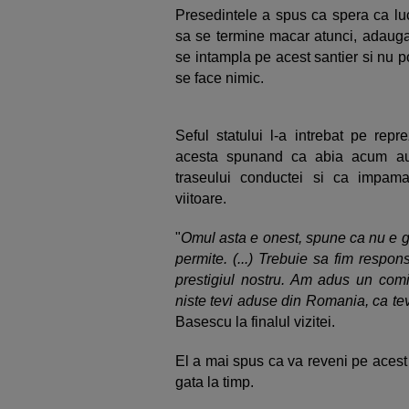
Presedintele a spus ca spera ca lucr
sa se termine macar atunci, adaug
se intampla pe acest santier si nu po
se face nimic.
Seful statului l-a intrebat pe rep
acesta spunand ca abia acum au 
traseului conductei si ca impam
viitoare.
"
Omul asta e onest, spune ca nu e ga
permite. (...) Trebuie sa fim respon
prestigiul nostru. Am adus un comi
niste tevi aduse din Romania, ca tev
Basescu la finalul vizitei.
El a mai spus ca va reveni pe acest s
gata la timp.