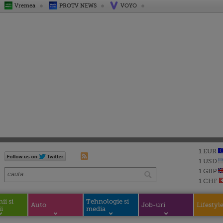
Vremea
PROTV NEWS
VOYO
1 EUR
1 USD
1 GBP
1 CHF
i si
Tehnologie si
Auto
Job-uri
Lifestyl
i
media