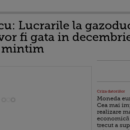
u: Lucrarile la gazoduc
or fi gata in decembrie
a mintim
Criza datoriilor
Moneda euro
Cea mai im
realizare m
economică 
trecut a sup