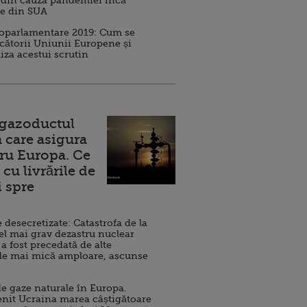
 din cauza pandemiei încă
ve din SUA
roparlamentare 2019: Cum se
cătorii Uniunii Europene și
iza acestui scrutin
 gazoductul
 care asigura
ru Europa. Ce
cu livrările de
i spre
esecretizate: Catastrofa de la
el mai grav dezastru nuclear
 a fost precedată de alte
de mai mică amploare, ascunse
e gaze naturale în Europa.
nit Ucraina marea câștigătoare