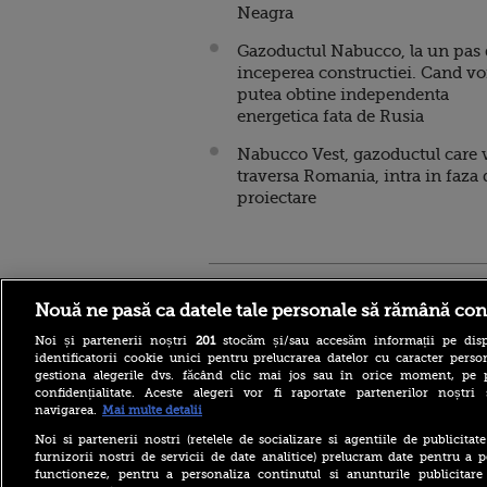
Neagra
Gazoductul Nabucco, la un pas 
inceperea constructiei. Cand v
putea obtine independenta
energetica fata de Rusia
Nabucco Vest, gazoductul care 
traversa Romania, intra in faza 
proiectare
Stirileprotv.ro
ilike-it.
Nouă ne pasă ca datele tale personale să rămână con
Noi și partenerii noștri
201
stocăm și/sau accesăm informații pe disp
identificatorii cookie unici pentru prelucrarea datelor cu caracter person
gestiona alegerile dvs. făcând clic mai jos sau în orice moment, pe 
confidențialitate. Aceste alegeri vor fi raportate partenerilor noștr
navigarea.
Mai multe detalii
Reacția MAE după ce o
româncă a fost arestată în
Noi si partenerii nostri (retelele de socializare si agentiile de publicita
Germania pentru spionaj în
furnizorii nostri de servicii de date analitice) prelucram date pentru a p
favoarea Rusiei
functioneze, pentru a personaliza continutul si anunturile publicitare