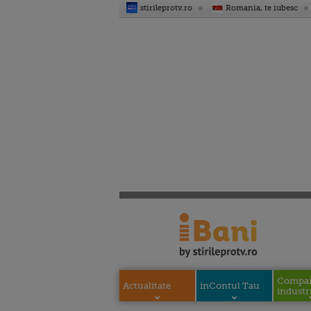
stirileprotv.ro
Romania, te iubesc
Compani
Actualitate
inContul Tau
industri