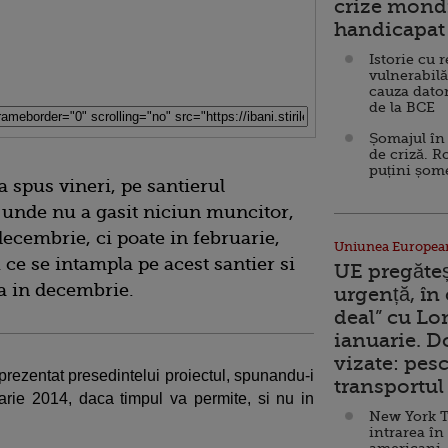
crize mondi
handicapat 
Istorie cu 
vulnerabilă
cauza dator
de la BCE
Șomajul în 
de criză. R
puțini șom
 spus vineri, pe santierul
 unde nu a gasit niciun muncitor,
 decembrie, ci poate in februarie,
Uniunea Europea
 ce se intampla pe acest santier si
UE pregăte
na in decembrie.
urgență, în
deal” cu Lo
ianuarie. 
vizate: pesc
 prezentat presedintelui proiectul, spunandu-i
transportul 
uarie 2014, daca timpul va permite, si nu in
New York T
intrarea în