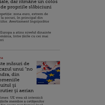
ale, dar rămâne un colos
de propriile slăbiciuni
repetiție: zona euro, extrem de
 la șocuri, în principal din
iilor. Avertisment îngrijorător
Europa a atins nivelul dinainte
omânia, între țările cu cei mai
eri
na
ște măsuri de
 cazul unui ”no
ndra, din
Domeniile
uitul şi
rutier şi aerian
imes: UE vrea să interzică
 țările membre a cetăţenilor