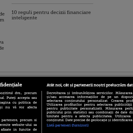
10 reguli pentru decizii financiare
de
inteligente
om
va
de
ro
foodstory.ro
Procinema.ro
fidențiale
Atât noi, cât și partenerii noștri prelucrăm dat
ozitivul dvs., precum
Dezvoltarea și îmbunătățirea serviciilor. Măsurarea
și/sau accesarea informațiilor de pe un dispoziti
al. Puteți accepta sau
selectarea conținutului personalizat. Crearea prof
pagina cu politica de
Utilizarea profilurilor pentru selectarea publicității
i și nu vă vor afecta
pentru publicitate personalizată. Măsurarea perfo
publicului prin statistici sau combinații de date di
limitate pentru a selecta publicitatea. Utilizarea
conținutul. Date precise de geolocație și identificarea
te partenere, precum si
(P) Descoperă Lumea
Emoții intense pe
ermite website-ului sa
Listă parteneri (furnizori)
Evenimentelor din România
Sebastian Stan! Iub
 afisate in functie de
cu Transilvania Events!
Annabelle, l-a făcu