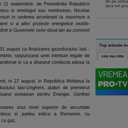
de pe urma
in 11 septembrie, de Presedintia Republicii
face tot po
sescu si omologul sau moldovean, Nicolae
suri in vederea accelerarii la maximum a
heni si a altor proiecte energetice moldo-
inti si Guvernele celor doua tari au convenit
Top articole i
31 august ca finalizarea gazoductului Iasi -
brie, raspunzand unei intrebari legate de
cele mai citite
 abandonat si ca a disparut conducta adusa la
ent, in 27 august, in Republica Moldova la
ctului Iasi-Ungheni, alaturi de premierul
isarul european pentru Energie, Günther
urarea unui nivel superior de securitate
ldova si partea estica a Romaniei, cu
e cu gaz.