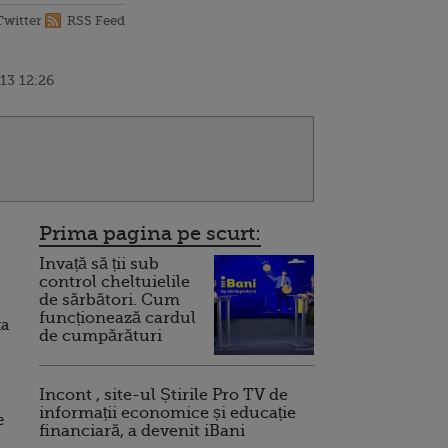
Twitter
RSS Feed
13 12:26
Prima pagina pe scurt:
Invață să ții sub
control cheltuielile
de sărbători. Cum
funcționează cardul
ta
de cumpărături
Incont , site-ul Știrile Pro TV de
informații economice și educație
e
financiară, a devenit iBani