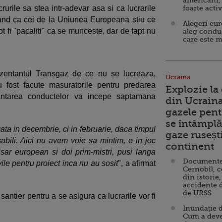
americani,
urile sa stea intr-adevar asa si ca lucrarile
foarte acti
and ca cei de la Uniunea Europeana stiu ce
Alegeri eu
t fi "pacaliti" ca se munceste, dar de fapt nu
aleg condu
care este m
rezentantul Transgaz de ce nu se lucreaza,
Ucraina
fost facute masuratorile pentru predarea
Explozie la
antarea conductelor va incepe saptamana
din Ucraina
gazele pent
se întâmplă 
ta in decembrie, ci in februarie, daca timpul
gaze ruseșt
sabili. Aici nu avem voie sa mintim, e in joc
continent
sar european si doi prim-mistri, pusi langa
Documente d
ile pentru proiect inca nu au sosit
", a afirmat
Cernobîl, c
din istorie,
accidente 
de URSS
antier pentru a se asigura ca lucrarile vor fi
Inundație d
Cum a deve