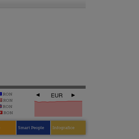
EUR
RON
RON
RON
RON
e
Smart People
Infografice