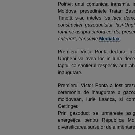
Potrivit unui comunicat transmis, 
Moldova, presedintele Traian Ba
Timofti, s-au inteles
"sa faca demer
constructiei gazoductului Iasi-Ung
romane asupra carora cei doi presed
anterior", transmite
Mediafax
.
Premierul Victor Ponta declara, in 
Ungheni va avea loc in luna decem
faptul ca santierul respectiv ar fi
inaugurare.
Premierul Victor Ponta a fost prez
ceremonia de inaugurare a gazodu
moldovean, Iurie Leanca, si com
Oettinger.
Prin gazoduct se urmareste asig
energetica pentru Republica Mo
diversificarea surselor de alimentar