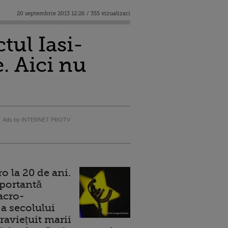
20 septembrie 2013 12:26 / 355 vizualizari
tul Iasi-
. Aici nu
Ads by INTERNET PROTV
 la 20 de ani.
portantă
acro-
a secolului
raviețuit marii