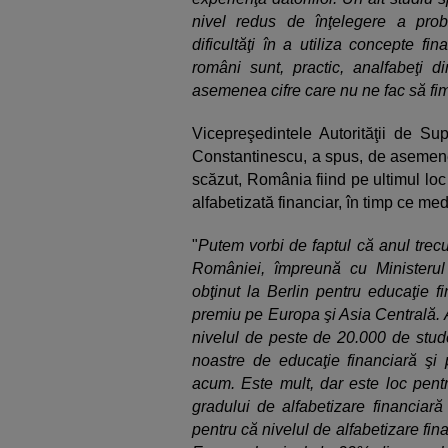
nivel redus de înţelegere a prob
dificultăţi în a utiliza concepte f
români sunt, practic, analfabeţi d
asemenea cifre care nu ne fac să fi
Vicepreşedintele Autorităţii de S
Constantinescu, a spus, de asemenea
scăzut, România fiind pe ultimul lo
alfabetizată financiar, în timp ce m
"
Putem vorbi de faptul că anul trecu
României, împreună cu Ministerul
obţinut la Berlin pentru educaţie f
premiu pe Europa şi Asia Centrală. 
nivelul de peste de 20.000 de stude
noastre de educaţie financiară şi
acum. Este mult, dar este loc pent
gradului de alfabetizare financiar
pentru că nivelul de alfabetizare fin