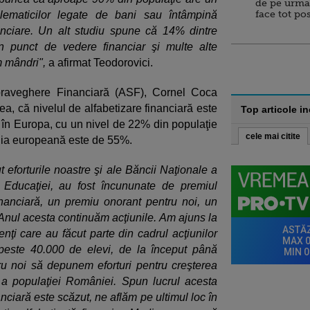
de pe urma
face tot po
lematicilor legate de bani sau întâmpină
inanciare. Un alt studiu spune că 14% dintre
in punct de vedere financiar şi multe alte
m mândri",
a afirmat Teodorovici.
upraveghere Financiară (ASF), Cornel Coca
, că nivelul de alfabetizare financiară este
Top articole i
c în Europa, cu un nivel de 22% din populaţie
cele mai citite
edia europeană este de 55%.
t eforturile noastre şi ale Băncii Naţionale a
 Educaţiei, au fost încununate de premiul
inanciară, un premiu onorant pentru noi, un
Anul acesta continuăm acţiunile. Am ajuns la
nţi care au făcut parte din cadrul acţiunilor
 peste 40.000 de elevi, de la început până
ru noi să depunem eforturi pentru creşterea
ă a populaţiei României. Spun lucrul acesta
anciară este scăzut, ne aflăm pe ultimul loc în