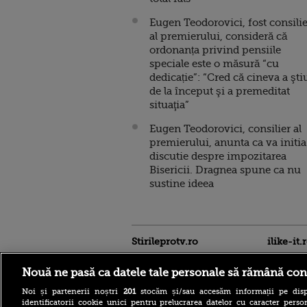
Eugen Teodorovici, fost consilie
al premierului, consideră că
ordonanța privind pensiile
speciale este o măsură “cu
dedicație”: “Cred că cineva a şti
de la început şi a premeditat
situaţia”
Eugen Teodorovici, consilier al
premierului, anunta ca va initia
discutie despre impozitarea
Bisericii. Dragnea spune ca nu
sustine ideea
Stirileprotv.ro
ilike-it.
Nouă ne pasă ca datele tale personale să rămână con
Noi și partenerii noștri
201
stocăm și/sau accesăm informații pe disp
identificatorii cookie unici pentru prelucrarea datelor cu caracter person