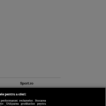
Sport.ro
ele pentru a oferi:
 performanței reclamelor. Stocarea
v. Utilizarea profilurilor pentru