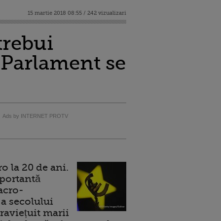
15 martie 2018 08:55 / 242 vizualizari
trebui
n Parlament se
Ads by INTERNET PROTV
 la 20 de ani.
portantă
acro-
a secolului
raviețuit marii