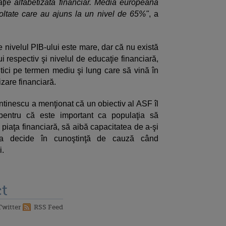
ţie alfabetizată financiar. Media europeană
oltate care au ajuns la un nivel de 65%"
, a
e nivelul PIB-ului este mare, dar că nu există
ui respectiv şi nivelul de educaţie financiară,
ici pe termen mediu şi lung care să vină în
tizare financiară.
nescu a menţionat că un obiectiv al ASF îl
, pentru că este important ca populaţia să
piaţa financiară, să aibă capacitatea de a-şi
e a decide în cunoştinţă de cauză când
i.
t
Twitter
RSS Feed