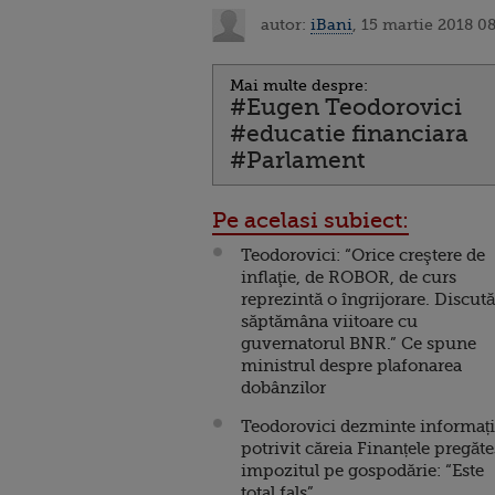
autor:
iBani
, 15 martie 2018 0
Mai multe despre:
#Eugen Teodorovici
#educatie financiara
#Parlament
Pe acelasi subiect:
Teodorovici: “Orice creştere de
inflaţie, de ROBOR, de curs
reprezintă o îngrijorare. Discu
săptămâna viitoare cu
guvernatorul BNR.” Ce spune
ministrul despre plafonarea
dobânzilor
Teodorovici dezminte informaț
potrivit căreia Finanțele pregăt
impozitul pe gospodărie: “Este
total fals”