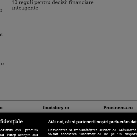
10 reguli pentru decizii financiare
inteligente
r
ut
 o
ro
foodstory.ro
Procinema.ro
fidențiale
Atât noi, cât și partenerii noștri prelucrăm dat
ozitivul dvs., precum
Dezvoltarea și îmbunătățirea serviciilor. Măsurarea
și/sau accesarea informațiilor de pe un dispoziti
al. Puteți accepta sau