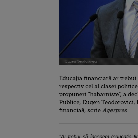
Eugen Teodorovici
Educaţia financiară ar trebui 
respectiv cel al clasei politi
propuneri "habarniste", a dec
Publice, Eugen Teodorovici, 
financiaă, scrie
Agerpres
.
"Ar trebui să începem (educaţia fin