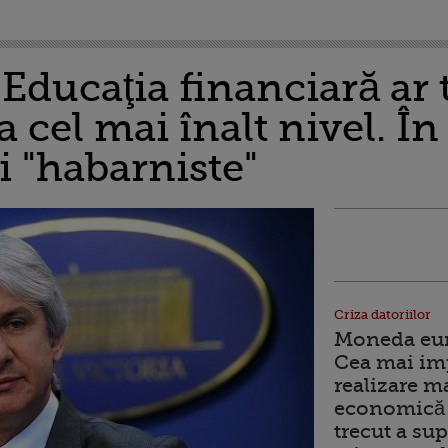
Educaţia financiară ar 
a cel mai înalt nivel. Î
i "habarniste"
Criza datoriilor
Moneda euro
Cea mai im
realizare m
economică 
trecut a sup