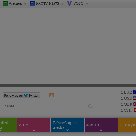
Vremea
PROTV NEWS
VOYO
1 EUR
1 USD
1 GBP
1 CHF
i si
Tehnologie si
Auto
Job-uri
Lifestyl
i
media