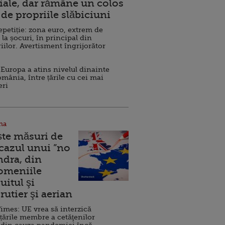
ale, dar rămâne un colos
de propriile slăbiciuni
repetiție: zona euro, extrem de
 la șocuri, în principal din
iilor. Avertisment îngrijorător
Europa a atins nivelul dinainte
omânia, între țările cu cei mai
eri
na
ște măsuri de
 cazul unui ”no
ndra, din
Domeniile
uitul şi
rutier şi aerian
imes: UE vrea să interzică
 țările membre a cetăţenilor