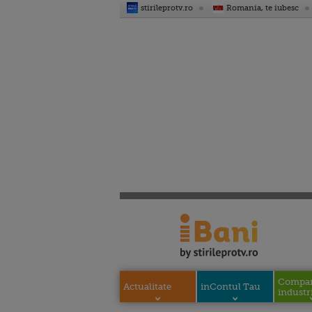
stirileprotv.ro
Romania, te iubesc
Compani
Actualitate
inContul Tau
industri