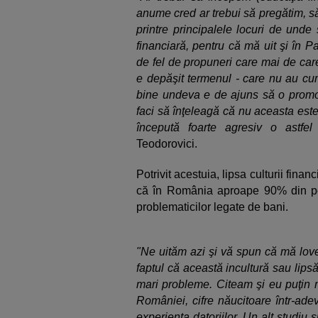
anume cred ar trebui să pregătim, să
printre principalele locuri de unde
financiară, pentru că mă uit şi în Pa
de fel de propuneri care mai de car
e depăşit termenul - care nu au cum
bine undeva e de ajuns să o promov
faci să înţeleagă că nu aceasta este 
începută foarte agresiv o astfel
Teodorovici.
Potrivit acestuia, lipsa culturii fina
că în România aproape 90% din pop
problematicilor legate de bani.
"Ne uităm azi şi vă spun că mă lovesc
faptul că această incultură sau lipsă
mari probleme. Citeam şi eu puţin m
României, cifre năucitoare într-ade
experienţa datoriilor. Un alt studi