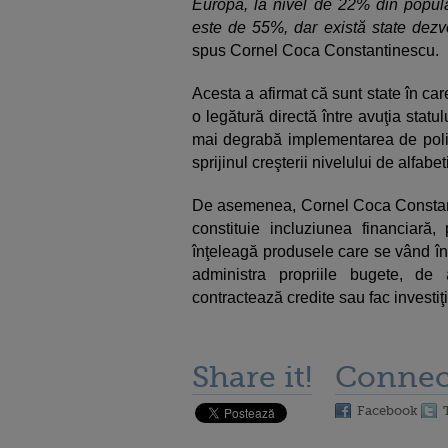
Europa, la nivel de 22% din popula
este de 55%, dar există state dezv
spus Cornel Coca Constantinescu.
Acesta a afirmat că sunt state în car
o legătură directă între avuţia statul
mai degrabă implementarea de polit
sprijinul creşterii nivelului de alfabe
De asemenea, Cornel Coca Constanti
constituie incluziunea financiară
înţeleagă produsele care se vând în 
administra propriile bugete, d
contractează credite sau fac investiţi
Share it!
Connec
Facebook