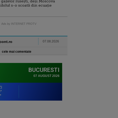
 gazelor rusești, deși Moscova
sibilul s-o scoată din ecuație
Ads by INTERNET PROTV
ncont.ro
07.08.2026
cele mai comentate