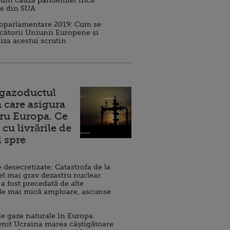
 din cauza pandemiei încă
ve din SUA
roparlamentare 2019: Cum se
cătorii Uniunii Europene și
iza acestui scrutin
 gazoductul
 care asigura
ru Europa. Ce
cu livrările de
i spre
esecretizate: Catastrofa de la
el mai grav dezastru nuclear
 a fost precedată de alte
de mai mică amploare, ascunse
e gaze naturale în Europa.
nit Ucraina marea câștigătoare