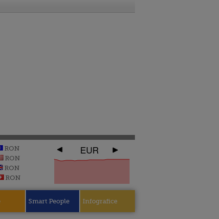
EUR
RON
RON
RON
RON
e
Smart People
Infografice