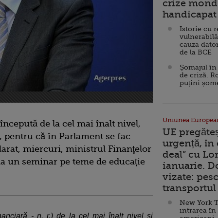
crize mondi
handicapat 
Istorie cu 
vulnerabilă
cauza dator
de la BCE
Șomajul în 
de criză. R
puțini șom
Uniunea Europea
începută de la cel mai înalt nivel,
UE pregăte
ce, pentru că în Parlament se fac
urgență, în
larat, miercuri, ministrul Finanţelor
deal” cu Lo
la un seminar pe teme de educație
ianuarie. 
vizate: pesc
transportul 
New York T
intrarea în
anciară - n. r.) de la cel mai înalt nivel şi