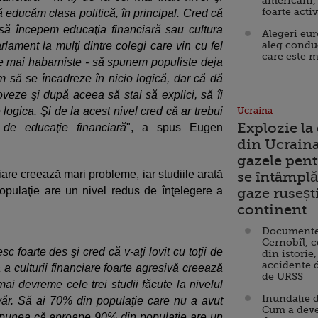
americani,
foarte acti
 educăm clasa politică, în principal. Cred că
 să începem educaţia financiară sau cultura
Alegeri eu
aleg condu
rlament la mulţi dintre colegi care vin cu fel
care este m
e mai habarniste - să spunem populiste deja
 să se încadreze în nicio logică, dar că dă
eze şi după aceea să stai să explici, să îi
logica. Şi de la acest nivel cred că ar trebui
Ucraina
Explozie la
 de educaţie financiară
", a spus Eugen
din Ucraina
gazele pent
nciare creează mari probleme, iar studiile arată
se întâmplă 
ulaţie are un nivel redus de înţelegere a
gaze ruseșt
continent
Documente d
Cernobîl, c
 foarte des şi cred că v-aţi lovit cu toţii de
din istorie,
accidente 
 a culturii financiare foarte agresivă creează
de URSS
ai devreme cele trei studii făcute la nivelul
Inundație d
văr. Să ai 70% din populaţie care nu a avut
Cum a deve
u spunea că aproape 90% din populaţie are un