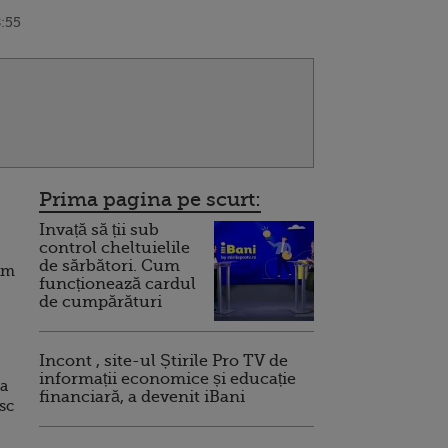
8:55
Prima pagina pe scurt:
Invață să ții sub
control cheltuielile
de sărbători. Cum
tăm
funcționează cardul
de cumpărături
Incont , site-ul Știrile Pro TV de
informații economice și educație
ia
financiară, a devenit iBani
esc