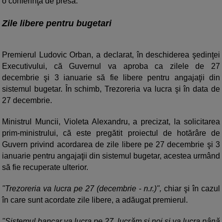
o conferinţă de presă.
Zile libere pentru bugetari
Premierul Ludovic Orban, a declarat, în deschiderea şedinţei
Executivului, că Guvernul va aproba ca zilele de 27
decembrie şi 3 ianuarie să fie libere pentru angajaţii din
sistemul bugetar. În schimb, Trezoreria va lucra şi în data de
27 decembrie.
Ministrul Muncii, Violeta Alexandru, a precizat, la solicitarea
prim-ministrului, că este pregătit proiectul de hotărâre de
Guvern privind acordarea de zile libere pe 27 decembrie şi 3
ianuarie pentru angajaţii din sistemul bugetar, acestea urmând
să fie recuperate ulterior.
"Trezoreria va lucra pe 27 (decembrie - n.r.)",
chiar şi în cazul
în care sunt acordate zile libere, a adăugat premierul.
"Sistemul bancar va lucra pe 27, lucrăm şi noi şi va lucra până