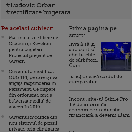
#Ludovic Orban
#rectificare bugetara
Pe acelasi subiect:
Prima pagina pe
scurt:
Mai multe zile libere de
Crăciun și Revelion
Invață să ții
pentru bugetari.
sub control
cheltuielile
Proiectul pregătit de
de sărbători.
Guvern
Cum
Guvernul a modificat
funcționează cardul de
OUG 114, pe care își va
cumpărături
angaja răspunderea în
Parlament. Ce dispare
din ordonanța care a
Incont , site-ul Știrile Pro
bulversat mediul de
TV de informații
afaceri în 2019
economice și educație
financiară, a devenit iBani
Guvernul modifică din
nou sistemul de pensii
private, prin eliminarea