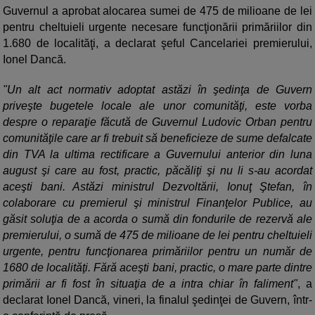
Guvernul a aprobat alocarea sumei de 475 de milioane de lei
pentru cheltuieli urgente necesare funcţionării primăriilor din
1.680 de localităţi, a declarat şeful Cancelariei premierului,
Ionel Dancă.
"Un alt act normativ adoptat astăzi în şedinţa de Guvern
priveşte bugetele locale ale unor comunităţi, este vorba
despre o reparaţie făcută de Guvernul Ludovic Orban pentru
comunităţile care ar fi trebuit să beneficieze de sume defalcate
din TVA la ultima rectificare a Guvernului anterior din luna
august şi care au fost, practic, păcăliţi şi nu li s-au acordat
aceşti bani. Astăzi ministrul Dezvoltării, Ionuţ Ştefan, în
colaborare cu premierul şi ministrul Finanţelor Publice, au
găsit soluţia de a acorda o sumă din fondurile de rezervă ale
premierului, o sumă de 475 de milioane de lei pentru cheltuieli
urgente, pentru funcţionarea primăriilor pentru un număr de
1680 de localităţi. Fără aceşti bani, practic, o mare parte dintre
primării ar fi fost în situaţia de a intra chiar în faliment"
, a
declarat Ionel Dancă, vineri, la finalul şedinţei de Guvern, într-