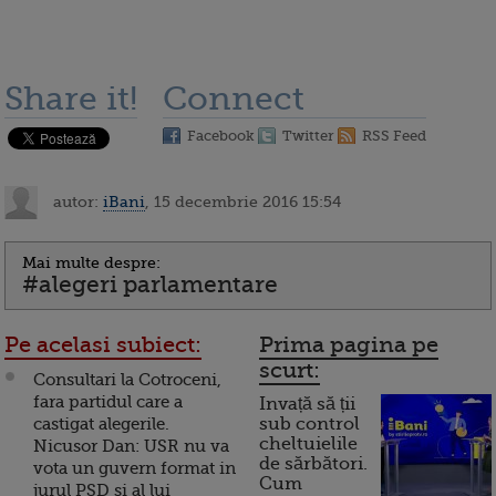
Share it!
Connect
Facebook
Twitter
RSS Feed
autor:
iBani
, 15 decembrie 2016 15:54
Mai multe despre:
#alegeri parlamentare
Pe acelasi subiect:
Prima pagina pe
scurt:
Consultari la Cotroceni,
fara partidul care a
Invață să ții
castigat alegerile.
sub control
cheltuielile
Nicusor Dan: USR nu va
de sărbători.
vota un guvern format in
Cum
jurul PSD si al lui