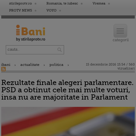
stirileprotv.ro
Romania, te iubesc
Vremea
PROTV NEWS
VOYO
ibani
actualitate
politica
15 decembrie 2016 15:54 / 560
vizualizari
Rezultate finale alegeri parlamentare.
PSD a obtinut cele mai multe voturi,
insa nu are majoritate in Parlament