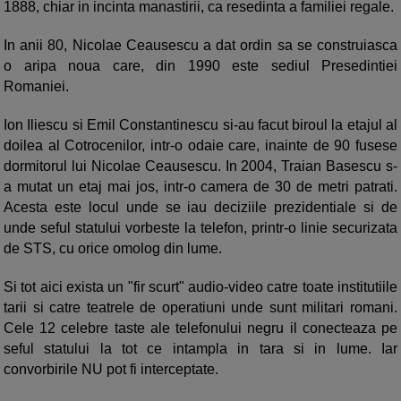
1888, chiar in incinta manastirii, ca resedinta a familiei regale.
In anii 80, Nicolae Ceausescu a dat ordin sa se construiasca
o aripa noua care, din 1990 este sediul Presedintiei
Romaniei.
Ion Iliescu si Emil Constantinescu si-au facut biroul la etajul al
doilea al Cotrocenilor, intr-o odaie care, inainte de 90 fusese
dormitorul lui Nicolae Ceausescu. In 2004, Traian Basescu s-
a mutat un etaj mai jos, intr-o camera de 30 de metri patrati.
Acesta este locul unde se iau deciziile prezidentiale si de
unde seful statului vorbeste la telefon, printr-o linie securizata
de STS, cu orice omolog din lume.
Si tot aici exista un "fir scurt" audio-video catre toate institutiile
tarii si catre teatrele de operatiuni unde sunt militari romani.
Cele 12 celebre taste ale telefonului negru il conecteaza pe
seful statului la tot ce intampla in tara si in lume. Iar
convorbirile NU pot fi interceptate.