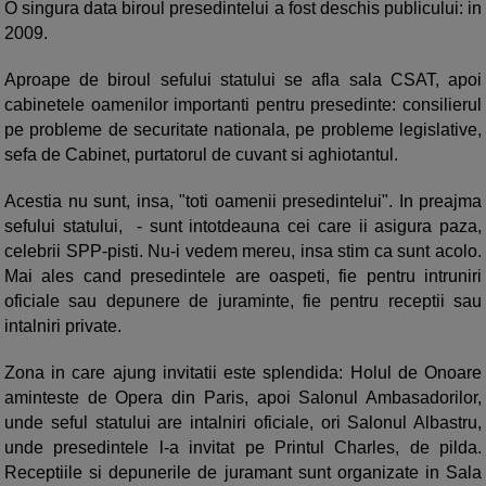
O singura data biroul presedintelui a fost deschis publicului: in
2009.
Aproape de biroul sefului statului se afla sala CSAT, apoi
cabinetele oamenilor importanti pentru presedinte: consilierul
pe probleme de securitate nationala, pe probleme legislative,
sefa de Cabinet, purtatorul de cuvant si aghiotantul.
Acestia nu sunt, insa, "toti oamenii presedintelui". In preajma
sefului statului, - sunt intotdeauna cei care ii asigura paza,
celebrii SPP-pisti. Nu-i vedem mereu, insa stim ca sunt acolo.
Mai ales cand presedintele are oaspeti, fie pentru intruniri
oficiale sau depunere de juraminte, fie pentru receptii sau
intalniri private.
Zona in care ajung invitatii este splendida: Holul de Onoare
aminteste de Opera din Paris, apoi Salonul Ambasadorilor,
unde seful statului are intalniri oficiale, ori Salonul Albastru,
unde presedintele l-a invitat pe Printul Charles, de pilda.
Receptiile si depunerile de juramant sunt organizate in Sala