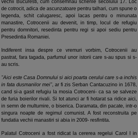
vechii Bucuresti, cum consemnau scrierile secolului 17. Loc
de cotrocit, adica de ascunzatoare pentru talhari, cum spune o
legenda, schit calugaresc, apoi lacas pentru o minunata
manastire, Cotrocenii au devenit, in timp, locul de refugiu
pentru domnitori, resedinta pentru regi si apoi sediu pentru
Presedintia Romaniei.
Indiferent insa despre ce vremuri vorbim, Cotrocenii au
pastrat, fara tagada, parfumul unor istorii care s-au spus si s-
au scris.
"Aici este Casa Domnului si aici poarta cerului care s-a inchis
in fata dusmanilor mei"
, ar fi zis Serban Cantacuzino in 1678,
cand si-a gasit refugiu la mosia Cotroceni- ca sa se salveze
de furia boierilor rivali. Si tot atunci ar fi hotarat sa ridice aici,
in semn de multumire, o biserica. Daramata, din pacate, intr-o
singura noapte de regimul comunist. A fost reconstruita pe
fundatia vechii manastiri si abia in 2009- resfintita.
Palatul Cotroceni a fost ridicat la cererea regelui Carol I in